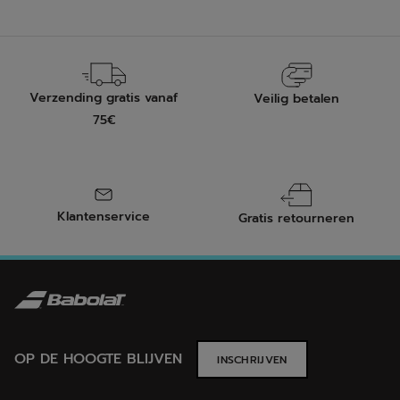
3
7
beoordelingen
beoordelingen
Verzending gratis vanaf
Veilig betalen
75€
Klantenservice
Gratis retourneren
OP DE HOOGTE BLIJVEN
INSCHRIJVEN