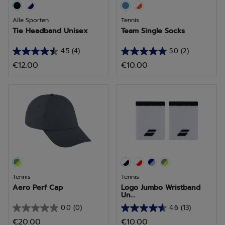
Alle Sporten
Tennis
Tie Headband Unisex
Team Single Socks
4.5
(4)
5.0
(2)
4.5
5.0
€12.00
€10.00
van
van
de
de
5
5
sterren.
sterren.
4
2
beoordelingen
beoordelingen
Tennis
Tennis
Aero Perf Cap
Logo Jumbo Wristband
Un...
0.0
(0)
4.6
(13)
0.0
4.6
€20.00
€10.00