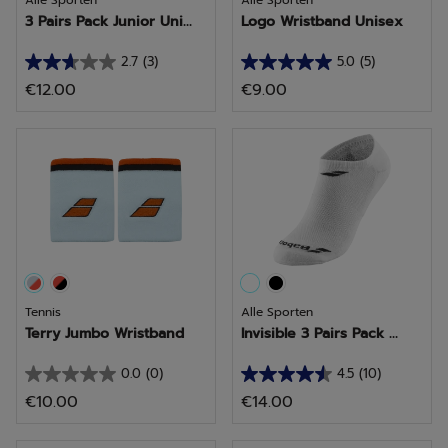
Alle Sporten
Alle Sporten
3 Pairs Pack Junior Uni...
Logo Wristband Unisex
2.7
(3)
5.0
(5)
2.7
5.0
€12.00
€9.00
van
van
de
de
5
5
sterren.
sterren.
3
5
beoordelingen
beoordelingen
Tennis
Alle Sporten
Terry Jumbo Wristband
Invisible 3 Pairs Pack ...
0.0
(0)
4.5
(10)
0.0
4.5
€10.00
€14.00
van
van
de
de