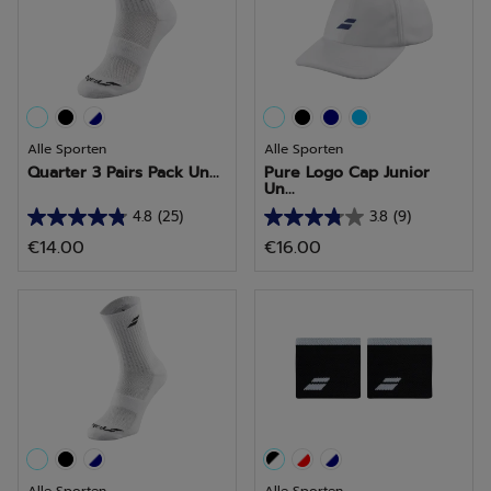
61
29
beoordelingen
beoordelingen
Alle Sporten
Alle Sporten
Quarter 3 Pairs Pack Un...
Pure Logo Cap Junior
Un...
4.8
(25)
3.8
(9)
4.8
3.8
€14.00
€16.00
van
van
de
de
5
5
sterren.
sterren.
25
9
beoordelingen
beoordelingen