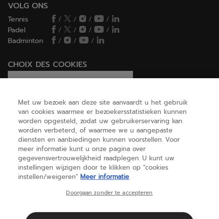
VOLG ONS
Tennis
/
/
/
/
Padel
/
/
/
/
Badminton
/
/
/
CHOIX DES COOKIES
Ik stel cookies in/Ik weiger cookies
Met uw bezoek aan deze site aanvaardt u het gebruik
van cookies waarmee er bezoekersstatistieken kunnen
worden opgesteld, zodat uw gebruikerservaring kan
HELP
worden verbeterd, of waarmee we u aangepaste
diensten en aanbiedingen kunnen voorstellen. Voor
meer informatie kunt u onze pagina over
gegevensvertrouwelijkheid raadplegen. U kunt uw
OVER ONS
instellingen wijzigen door te klikken op "cookies
instellen/weigeren"
Meer informatie
België
(nederlands)
Doorgaan zonder te accepteren