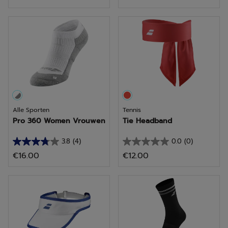
van
van
de
de
5
5
sterren.
sterren.
13
beoordelingen
Alle Sporten
Tennis
Pro 360 Women Vrouwen
Tie Headband
3.8
(4)
0.0
(0)
3.8
0.0
€16.00
€12.00
van
van
de
de
5
5
sterren.
sterren.
4
beoordelingen