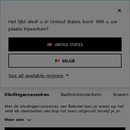
Naar hoofdinhoud gaan
Naar de footer gaan
Ga naar producten
Welkom! Houd er rekening mee dat we niet
verzenden naar uw regio.
Het lijkt alsof u in United States bent. Wilt u uw
plaats bijwerken?
Een zoekwoord of een artikelnummer invoeren
UNITED STATES
Homepage
/
Badminton
/
Kledingaccessoires
BELGIË
BADMINTONKLEDING
See all available regions
ACCESSOIRES
Kledingaccessoires
Badmintonrackets
Snaren
Met de kledingaccessoires van Babolat ben je zowel op het
veld als daarbuiten van kop tot teen uitgerust terwijl je je
unieke persoonlijkheid, je stijlgevoel en je passie voor het
Meer zien
spel uitdrukt.
Ga naar producten