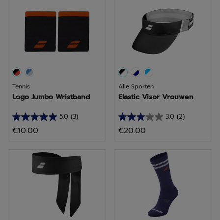
5
5
sterren.
sterren.
10
beoordelingen
Tennis
Alle Sporten
Logo Jumbo Wristband
Elastic Visor Vrouwen
5.0
(3)
3.0
(2)
5.0
3.0
€10.00
€20.00
van
van
de
de
5
5
sterren.
sterren.
3
2
beoordelingen
beoordelingen