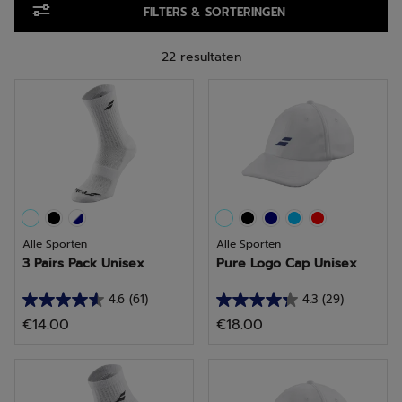
FILTERS & SORTERINGEN
22 resultaten
Alle Sporten
Alle Sporten
3 Pairs Pack Unisex
Pure Logo Cap Unisex
4.6
(61)
4.3
(29)
4.6
4.3
€14.00
€18.00
van
van
de
de
5
5
sterren.
sterren.