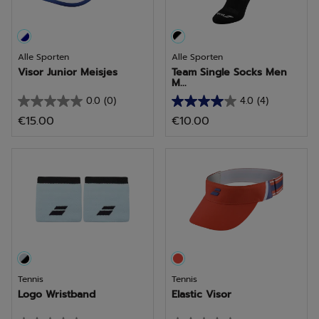
Alle Sporten
Alle Sporten
Visor Junior Meisjes
Team Single Socks Men
M...
0.0
(0)
4.0
(4)
0.0
4.0
€15.00
€10.00
van
van
de
de
5
5
sterren.
sterren.
4
beoordelingen
Tennis
Tennis
Logo Wristband
Elastic Visor