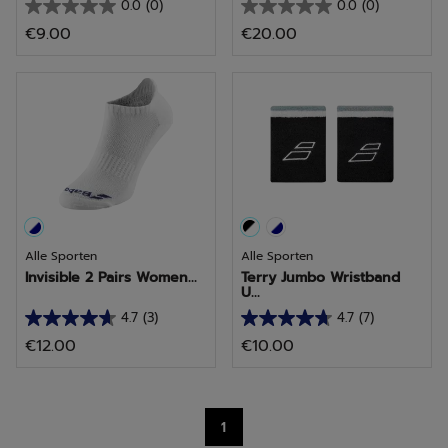
0.0
(0)
0.0
(0)
0.0
0.0
€9.00
€20.00
van
van
de
de
5
5
sterren.
sterren.
Alle Sporten
Alle Sporten
Invisible 2 Pairs Women...
Terry Jumbo Wristband
U...
4.7
(3)
4.7
(7)
4.7
4.7
€12.00
€10.00
van
van
de
de
5
5
sterren.
sterren.
1