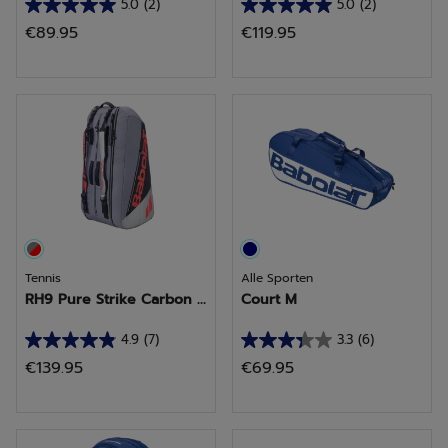
5.0
(2)
5.0
(2)
5.0
5.0
€89.95
€119.95
van
van
de
de
5
5
sterren.
sterren.
2
2
beoordelingen
beoordelingen
Tennis
Alle Sporten
RH9 Pure Strike Carbon ...
Court M
4.9
(7)
3.3
(6)
4.9
3.3
€139.95
€69.95
van
van
de
de
5
5