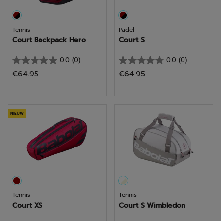
Tennis
Padel
Court Backpack Hero
Court S
0.0
(0)
0.0
(0)
0.0
0.0
€64.95
€64.95
van
van
de
de
5
5
sterren.
sterren.
NIEUW
Tennis
Tennis
Court XS
Court S Wimbledon