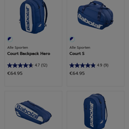
sterren.
sterren.
7
6
beoordelingen
beoordelingen
Alle Sporten
Alle Sporten
Court Backpack Hero
Court S
4.7
(12)
4.9
(9)
4.7
4.9
€64.95
€64.95
van
van
de
de
5
5
sterren.
sterren.
12
9
beoordelingen
beoordelingen