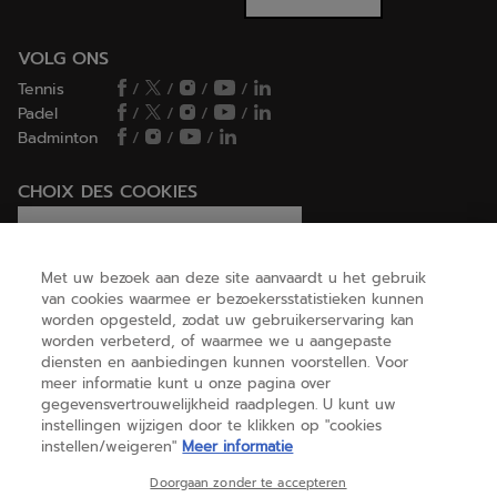
VOLG ONS
Tennis
/
/
/
/
Padel
/
/
/
/
Badminton
/
/
/
CHOIX DES COOKIES
Ik stel cookies in/Ik weiger cookies
Met uw bezoek aan deze site aanvaardt u het gebruik
van cookies waarmee er bezoekersstatistieken kunnen
worden opgesteld, zodat uw gebruikerservaring kan
HELP
worden verbeterd, of waarmee we u aangepaste
diensten en aanbiedingen kunnen voorstellen. Voor
meer informatie kunt u onze pagina over
gegevensvertrouwelijkheid raadplegen. U kunt uw
OVER ONS
instellingen wijzigen door te klikken op "cookies
instellen/weigeren"
Meer informatie
België
(nederlands)
Doorgaan zonder te accepteren