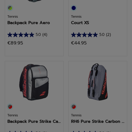
Tennis
Tennis
Backpack Pure Aero
Court XS
5.0
(4)
5.0
(2)
5.0
5.0
€89.95
€44.95
van
van
de
de
5
5
sterren.
sterren.
4
2
beoordelingen
beoordelingen
Tennis
Tennis
Backpack Pure Strike Ca...
RH6 Pure Strike Carbon ...