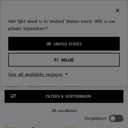
Naar hoofdinhoud gaan
Naar de footer gaan
Ga naar producten
Welkom! Houd er rekening mee dat we niet
verzenden naar uw regio.
Het lijkt alsof u in United States bent. Wilt u uw
plaats bijwerken?
Een zoekwoord of een artikelnummer invoeren
UNITED STATES
Homepage
/
Mannen
/
Tassen
/
Tennis
BELGIË
TENNIS MANNEN TASSEN
See all available regions
Tennis
Badminton
Padel
Ga naar producten
FILTERS & SORTERINGEN
28 resultaten
Vergelij
Vergelijken