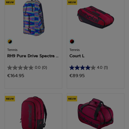
NIEUW
NIEUW
Tennis
Tennis
RH9 Pure Drive Spectra ...
Court L
0.0
(0)
4.0
(1)
0.0
4.0
€164.95
€89.95
van
van
de
de
5
5
sterren.
sterren.
NIEUW
NIEUW
1
beoordeling