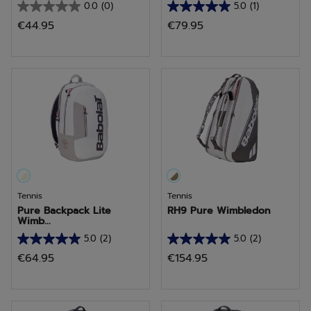
0.0
(0)
5.0
(1)
0.0
5.0
€44.95
€79.95
van
van
de
de
5
5
sterren.
sterren.
1
beoordeling
Tennis
Tennis
Pure Backpack Lite
RH9 Pure Wimbledon
Wimb...
5.0
(2)
5.0
(2)
5.0
5.0
€64.95
€154.95
van
van
de
de
5
5