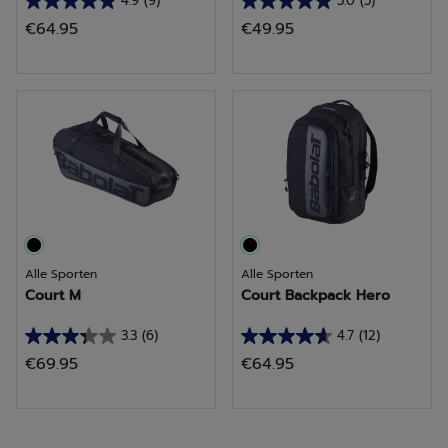
4.9
(9)
5.0
(5)
4.9
5.0
€64.95
€49.95
van
van
de
de
5
5
sterren.
sterren.
9
5
beoordelingen
beoordelingen
Alle Sporten
Alle Sporten
Court M
Court Backpack Hero
3.3
(6)
4.7
(12)
3.3
4.7
€69.95
€64.95
van
van
de
de
5
5
sterren.
sterren.