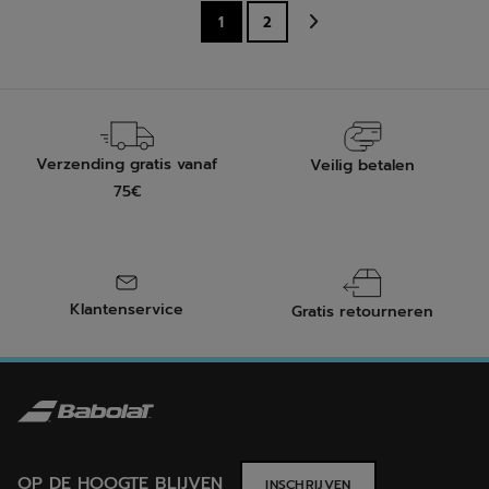
1
2
6
12
beoordelingen
beoordelingen
Verzending gratis vanaf
Veilig betalen
75€
Klantenservice
Gratis retourneren
OP DE HOOGTE BLIJVEN
INSCHRIJVEN