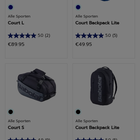
Alle Sporten
Alle Sporten
Court L
Court Backpack Lite
5.0
(2)
5.0
(5)
5.0
5.0
€89.95
€49.95
van
van
de
de
5
5
sterren.
sterren.
2
5
beoordelingen
beoordelingen
Alle Sporten
Alle Sporten
Court S
Court Backpack Lite