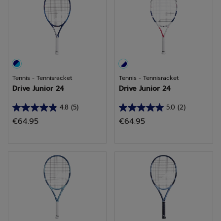
4
beoordelingen
Tennis - Tennisracket
Tennis - Tennisracket
Drive Junior 24
Drive Junior 24
4.8
(5)
5.0
(2)
4.8
5.0
€64.95
€64.95
van
van
de
de
5
5
sterren.
sterren.
5
2
beoordelingen
beoordelingen