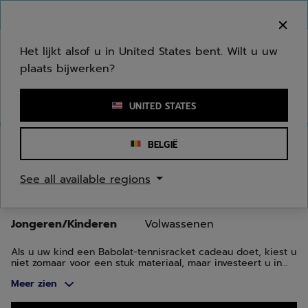
Naar hoofdinhoud gaan
Naar de footer gaan
Ga naar producten
Welkom! Houd er rekening mee dat we niet
verzenden naar uw regio.
Het lijkt alsof u in United States bent. Wilt u uw
plaats bijwerken?
Een zoekwoord of een artikelnummer invoeren
UNITED STATES
Homepage
/
Tennis
/
Tennisrackets
/
Jongeren/Kinderen
BELGIË
TENNIS RACKETS
See all available regions
JONGEREN/KINDEREN
Jongeren/Kinderen
Volwassenen
Als u uw kind een Babolat-tennisracket cadeau doet, kiest u
niet zomaar voor een stuk materiaal, maar investeert u in
een passie. Babolat onderscheidt zich door de kwaliteit van
Meer zien
haar innovaties en haar toewijding aan het ondersteunen
van jonge spelers tijdens hun groei. Babolat beschikt over
rackets die zijn aangepast aan ieders spelniveau en fysieke
Ga naar producten