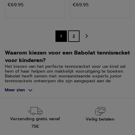
€69.95
€69.95
van
van
de
de
5
5
sterren.
sterren.
1
2
2
beoordelingen
Waarom kiezen voor een Babolat tennisracket
voor kinderen?
Het kiezen van het perfecte tennisracket voor uw kind zal
hem of haar helpen om makkelijk vooruitgang te boeken.
Babolat heeft samen met vooraanstaande experts junior
tennisrackets ontworpen die zijn aangepast aan de
morfologie en vaardigheden van kinderen in samenwerking
Meer zien
met het Laboratoire Interuniversitaire de Biologie de la
Motricité. Tennis is een sport die al op jonge leeftijd begint,
ontdek het uitgebreide assortiment tennisrackets dat
speciaal is ontworpen om te voldoen aan de behoeften van
de jongste spelers, met een lengte van 90 cm en groter.
Verzending gratis vanaf
Veilig betalen
Hoe kiest u een tennisracket voor uw kind
75€
Er zijn twee criteria waarmee u rekening moet houden bij
het kiezen van een tennisracket voor uw kind: de grootte