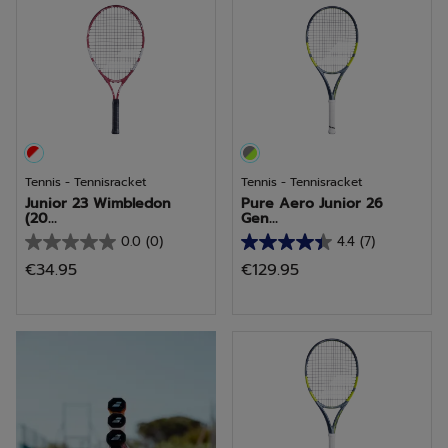
sterren.
sterren.
1
beoordeling
Tennis - Tennisracket
Tennis - Tennisracket
Junior 23 Wimbledon
Pure Aero Junior 26
(20...
Gen...
0.0
(0)
4.4
(7)
0.0
4.4
€34.95
€129.95
van
van
de
de
5
5
kies een racket
sterren.
sterren.
7
beoordelingen