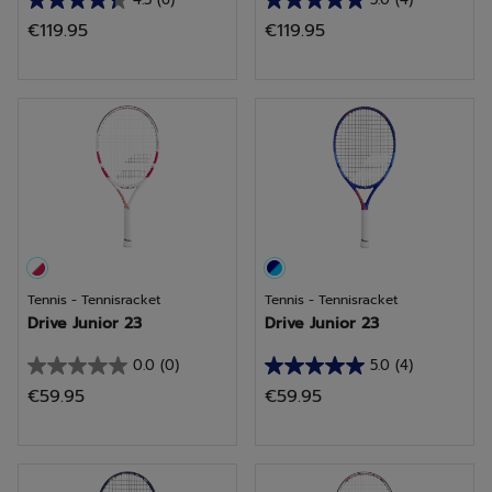
4.3
5.0
€119.95
€119.95
van
van
de
de
5
5
sterren.
sterren.
6
4
beoordelingen
beoordelingen
Tennis - Tennisracket
Tennis - Tennisracket
Drive Junior 23
Drive Junior 23
0.0
(0)
5.0
(4)
0.0
5.0
€59.95
€59.95
van
van
de
de
5
5
sterren.
sterren.