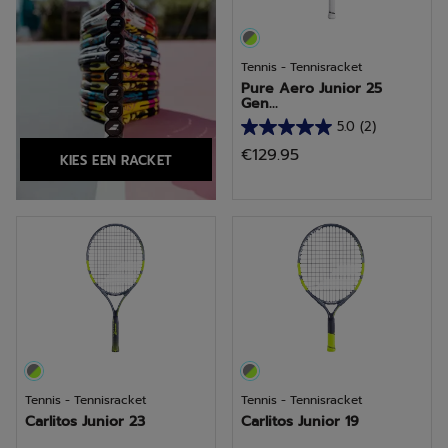
Tennis - Tennisracket
Pure Aero Junior 25
Gen...
5.0
(2)
5.0
€129.95
KIES EEN RACKET
van
de
5
sterren.
2
beoordelingen
Tennis - Tennisracket
Tennis - Tennisracket
Carlitos Junior 23
Carlitos Junior 19