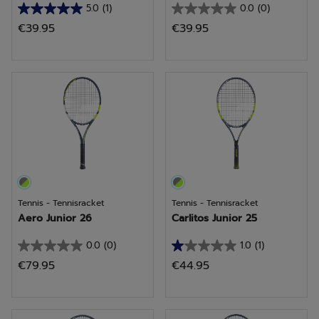
5.0
(1)
0.0
(0)
5.0
0.0
€39.95
€39.95
van
van
de
de
5
5
sterren.
sterren.
1
beoordeling
Tennis - Tennisracket
Tennis - Tennisracket
Aero Junior 26
Carlitos Junior 25
0.0
(0)
1.0
(1)
0.0
1.0
€79.95
€44.95
van
van
de
de
5
5