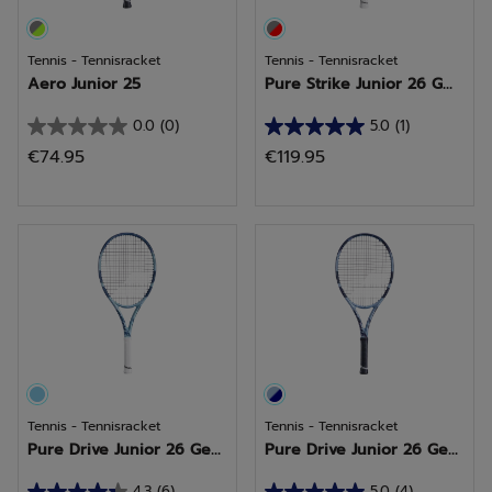
Tennis - Tennisracket
Tennis - Tennisracket
Aero Junior 25
Pure Strike Junior 26 G...
0.0
(0)
5.0
(1)
0.0
5.0
€74.95
€119.95
van
van
de
de
5
5
sterren.
sterren.
1
beoordeling
Tennis - Tennisracket
Tennis - Tennisracket
Pure Drive Junior 26 Ge...
Pure Drive Junior 26 Ge...
4.3
(6)
5.0
(4)