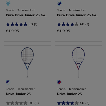
Tennis - Tennisracket
Tennis - Tennisracket
Pure Drive Junior 25 Ge...
Pure Drive Junior 25 Ge...
5.0
(1)
4.0
(7)
5.0
4.0
€119.95
€119.95
van
van
de
de
5
5
sterren.
sterren.
1
7
beoordeling
beoordelingen
Tennis - Tennisracket
Tennis - Tennisracket
Drive Junior 25
Drive Junior 25
0.0
(0)
4.0
(2)
0.0
4.0