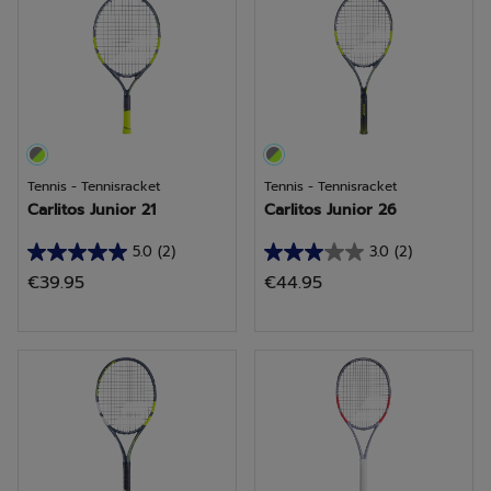
sterren.
sterren.
1
beoordeling
Tennis - Tennisracket
Tennis - Tennisracket
Carlitos Junior 21
Carlitos Junior 26
5.0
(2)
3.0
(2)
5.0
3.0
€39.95
€44.95
van
van
de
de
5
5
sterren.
sterren.
2
2
beoordelingen
beoordelingen