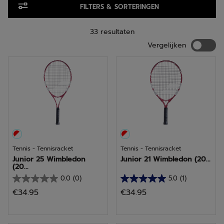
mogelijkheden om vooruitgang te boeken en terwijl toch
FILTERS & SORTERINGEN
plezier te beleven. Met een Babolat tennisracket voor
kinderen geeft u uw toekomstige kampioen de kans om zijn
of haar potentieel te maximaliseren en uit te blinken op de
33 resultaten
baan!
Vergelij
Vergelijken
Tennis - Tennisracket
Tennis - Tennisracket
Junior 25 Wimbledon
Junior 21 Wimbledon (20...
(20...
0.0
(0)
5.0
(1)
0.0
5.0
€34.95
€34.95
van
van
de
de
5
5