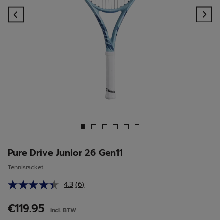
Previous
Ne
Pure Drive Junior 26 Gen11
Tennisracket
4.3
(6)
Lees
6
beoordelingen.
€119.95
incl. BTW
Dezelfde
paginalink.