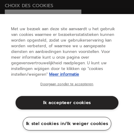
CHOIX DES COOKIES
Ik stel cookies in/Ik weiger cookies
Met uw bezoek aan deze site aanvaardt u het gebruik
van cookies waarmee er bezoekersstatistieken kunnen
worden opgesteld, zodat uw gebruikerservaring kan
HELP
worden verbeterd, of waarmee we u aangepaste
diensten en aanbiedingen kunnen voorstellen. Voor
meer informatie kunt u onze pagina over
gegevensvertrouwelijkheid raadplegen. U kunt uw
OVER ONS
instellingen wijzigen door te klikken op "cookies
instellen/weigeren"
Meer informatie
België
(nederlands)
Doorgaan zonder te accepteren
Ik accepteer cookies
Algemene voorwaarden
Privacybeleid
Juridische informatie
Cookies
Ik stel cookies in/Ik weiger cookies
Sitemap
©Babolat