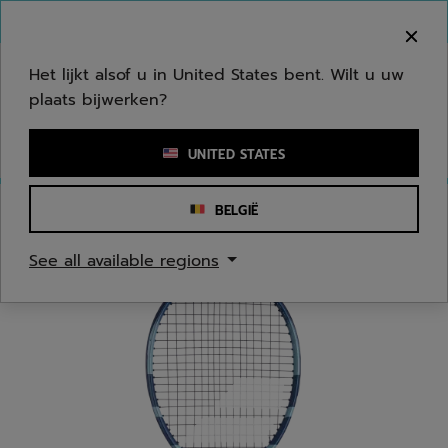
Naar hoofdinhoud gaan
Naar de footer gaan
Welkom! Houd er rekening mee dat we niet
verzenden naar uw regio.
Het lijkt alsof u in United States bent. Wilt u uw
plaats bijwerken?
Een zoekwoord of een artikelnummer invoeren
UNITED STATES
BELGIË
Homepage
/
Tennis
/
Tennisrackets
/
Jongeren/Kinderen
See all available regions