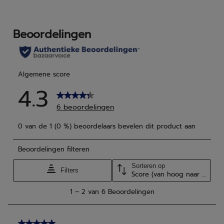
5
5
sterren.
ster
4
1
beoordelingen
beo