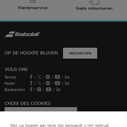
Klantenservice
Gratis retourneren
OP DE HOOGTE BLIJVEN
INSCHRIJVEN
VOLG ONS
Tennis
/
/
/
/
Padel
/
/
/
/
Badminton
/
/
/
CHOIX DES COOKIES
Ik stel cookies in/Ik weiger cookies
Met uw bezoek aan deze site aanvaardt u het gebruik