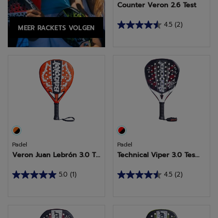
Counter Veron 2.6 Test
4.5
(2)
MEER RACKETS VOLGEN
4.5
van
de
5
sterren.
2
beoordelingen
Padel
Padel
Veron Juan Lebrón 3.0 T...
Technical Viper 3.0 Tes...
5.0
(1)
4.5
(2)
5.0
4.5
van
van
de
de
5
5