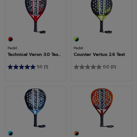
sterren.
sterren.
1
2
beoordeling
beoordelingen
Padel
Padel
Technical Veron 3.0 Tes...
Counter Vertuo 2.6 Test
5.0
(1)
0.0
(0)
5.0
0.0
van
van
de
de
5
5
sterren.
sterren.
1
beoordeling