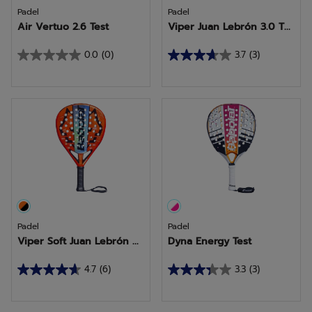
Padel
Padel
Air Vertuo 2.6 Test
Viper Juan Lebrón 3.0 T...
0.0
(0)
3.7
(3)
0.0
3.7
van
van
de
de
5
5
sterren.
sterren.
3
beoordelingen
Padel
Padel
Viper Soft Juan Lebrón ...
Dyna Energy Test
4.7
(6)
3.3
(3)
4.7
3.3
van
van