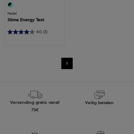
Padel
Stima Energy Test
4.0
(1)
4.0
van
de
5
1
sterren.
1
beoordeling
Verzending gratis vanaf
Veilig betalen
75€