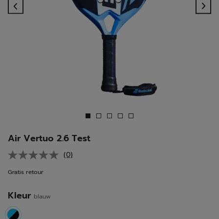
Previous
Ne
Air Vertuo 2.6 Test
(0)
Geen
scorewaarde.
Gratis retour
Dezelfde
paginalink.
Kleur
blauw