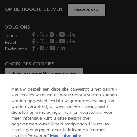
OP DE HOOGTE BLIJVEN
INSCHRIJVEN
VOLG ONS
Tennis
/
/
/
/
Padel
/
/
/
/
Badminton
/
/
/
CHOIX DES COOKIES
Ik stel cookies in/Ik weiger cookies
Met uw bezoek aan deze site aanvaardt u het gebruik
van cookies waarmee er bezoekersstatistieken kunnen
worden opgesteld, zodat uw gebruikerservaring kan
HELP
worden verbeterd, of waarmee we u aangepaste
diensten en aanbiedingen kunnen voorstellen. Voor
meer informatie kunt u onze pagina over
OVER ONS
gegevensvertrouwelijkheid raadplegen. U kunt uw
instellingen wijzigen door te klikken op "cookies
instellen/weigeren"
Meer informatie