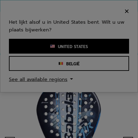
Naar hoofdinhoud gaan
Naar de footer gaan
Welkom! Houd er rekening mee dat we niet
verzenden naar uw regio.
Het lijkt alsof u in United States bent. Wilt u uw
plaats bijwerken?
Een zoekwoord of een artikelnummer invoeren
UNITED STATES
BELGIË
Homepage
/
Padel
/
Play test ervaring
See all available regions