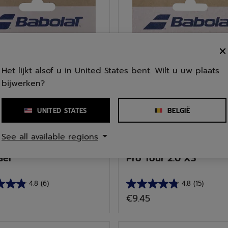
.
sterren.
32
delingen
beoordelingen
Het lijkt alsof u in United States bent. Wilt u uw plaats
bijwerken?
UNITED STATES
BELGIË
See all available regions
orten
Alle Sporten
Gel
Pro Tour 2.0 X3
4.8
(6)
4.8
(15)
4.8
€9.45
van
de
5