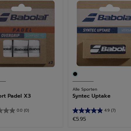
.
sterren.
15
delingen
beoordelingen
Alle Sporten
rt Padel X3
Syntec Uptake
0.0
(0)
4.9
(7)
4.9
€5.95
van
de