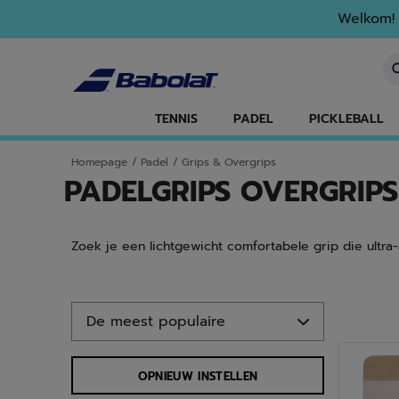
Naar hoofdinhoud gaan
Naar de footer gaan
Ga naar producten
Welkom! 
Ee
TENNIS
PADEL
PICKLEBALL
Homepage
/
Padel
/
Grips & Overgrips
PADELGRIPS OVERGRIPS
Zoek je een lichtgewicht comfortabele grip die ultra
Ga naar producten
OPNIEUW INSTELLEN