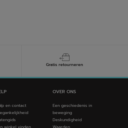
Gratis retourneren
ELP
OVER ONS
lp en contact
Een geschiedenis in
egankelijkheid
beweging
tengids
Deskundigheid
n winkel vinden
Waarden