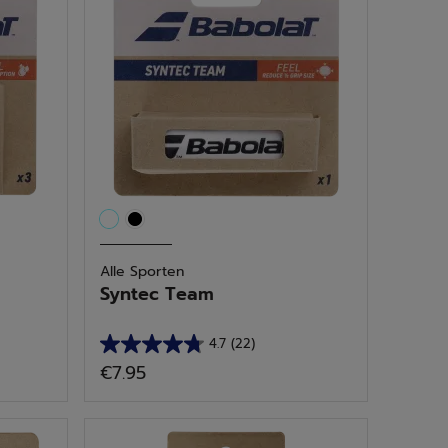
10
beoordelingen
Alle Sporten
Syntec Team
4.7
(22)
4.7
€7.95
van
de
5