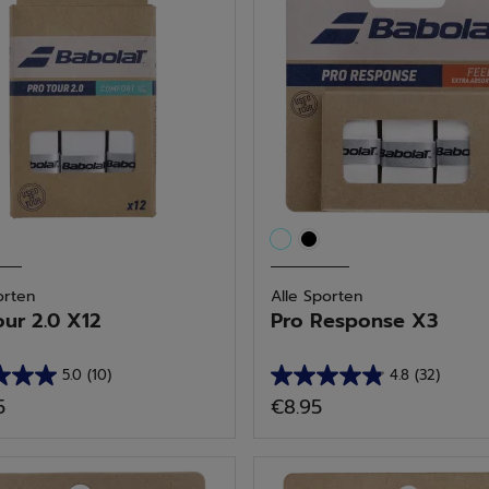
26
delingen
beoordelingen
orten
Alle Sporten
our 2.0 X12
Pro Response X3
5.0
(10)
4.8
(32)
4.8
5
€8.95
van
de
5