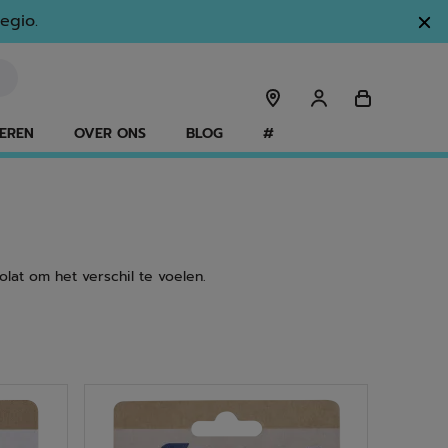
egio.
EREN
OVER ONS
BLOG
#
lat om het verschil te voelen.