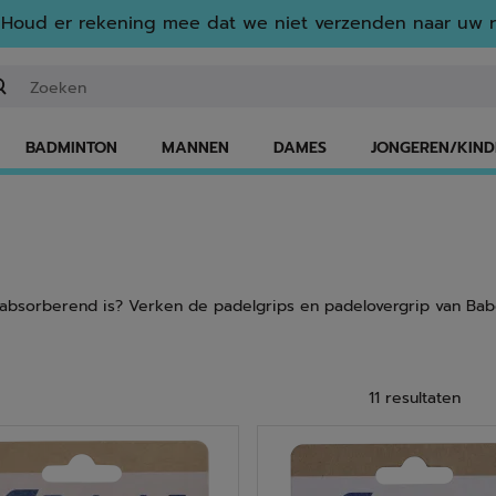
Houd er rekening mee dat we niet verzenden naar uw r
n zoekwoord of een artikelnummer invoeren
BADMINTON
MANNEN
DAMES
JONGEREN/KIND
-absorberend is? Verken de padelgrips en padelovergrip van Babo
11 resultaten