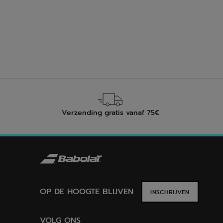
5
sterren
Verzending gratis vanaf 75€
OP DE HOOGTE BLIJVEN
INSCHRIJVEN
VOLG ONS