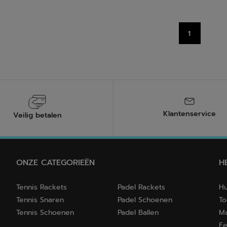
5
.
sterren.
7
1
beoordelingen
Klantenservice
Veilig betalen
ONZE CATEGORIEËN
H
Tennis Rackets
Padel Rackets
Hu
Tennis Snaren
Padel Schoenen
To
Tennis Schoenen
Padel Ballen
Ma
Ee