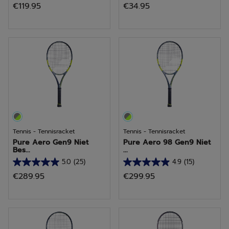
€119.95
€34.95
van
van
de
de
5
5
sterren.
sterren.
Tennis - Tennisracket
Tennis - Tennisracket
Pure Aero Gen9 Niet
Pure Aero 98 Gen9 Niet
Bes...
...
5.0
(25)
4.9
(15)
5.0
4.9
€289.95
€299.95
van
van
de
de
5
5
sterren.
sterren.