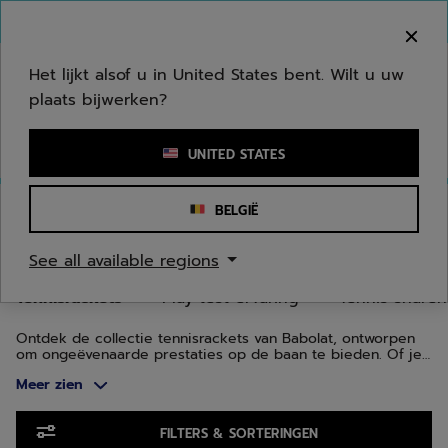
Naar hoofdinhoud gaan
Naar de footer gaan
Ga naar producten
Welkom! Houd er rekening mee dat we niet
verzenden naar uw regio.
Het lijkt alsof u in United States bent. Wilt u uw
plaats bijwerken?
Een zoekwoord of een artikelnummer invoeren
UNITED STATES
Homepage
/
Tennis
/
Tennisrackets
BELGIË
TENNISRACKETS
See all available regions
Tennisrackets
Play test ervaring
Tennis snaren
Ontdek de collectie tennisrackets van Babolat, ontworpen
om ongeëvenaarde prestaties op de baan te bieden. Of je
nu een beginnende, gemiddelde of gevorderde speler
Meer zien
bent, onze tennisrackets combineren geavanceerde
technologie en innovatie om elk aspect van je spel te
verbeteren.
Ga naar producten
FILTERS & SORTERINGEN