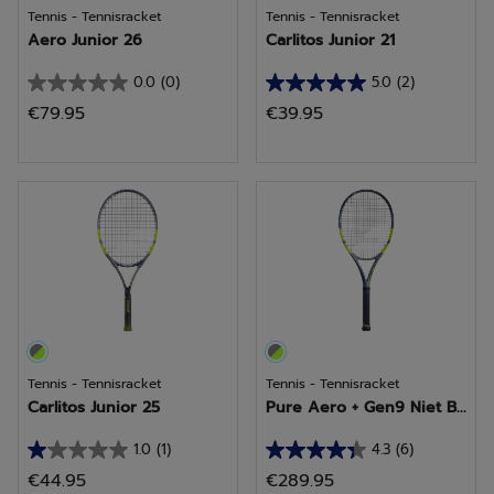
Tennis - Tennisracket
Tennis - Tennisracket
Aero Junior 26
Carlitos Junior 21
0.0
(0)
5.0
(2)
0.0
5.0
€79.95
€39.95
van
van
de
de
5
5
sterren.
sterren.
2
beoordelingen
Tennis - Tennisracket
Tennis - Tennisracket
Carlitos Junior 25
Pure Aero + Gen9 Niet B...
1.0
(1)
4.3
(6)
1.0
4.3
€44.95
€289.95
van
van