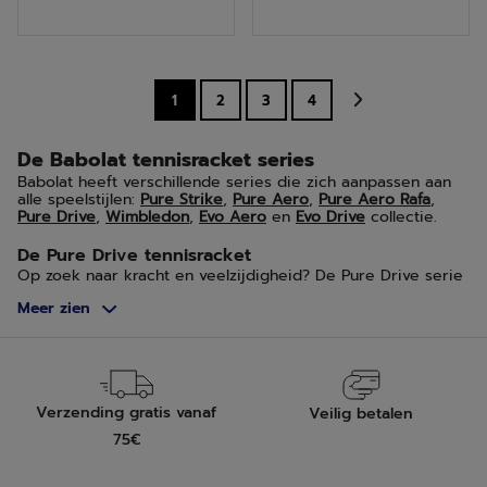
de
de
5
5
sterren.
sterren.
1
2
3
4
1
6
beoordeling
beoordelingen
De Babolat tennisracket series
Babolat heeft verschillende series die zich aanpassen aan
alle speelstijlen:
Pure Strike
,
Pure Aero
,
Pure Aero Rafa
,
Pure Drive
,
Wimbledon
,
Evo Aero
en
Evo Drive
collectie.
De Pure Drive tennisracket
Op zoek naar kracht en veelzijdigheid? De Pure Drive serie
van Babolat is iets voor jou. Deze tennisracket is geschikt
Meer zien
voor zowel amateur- als wedstrijdspelers. De Pure Drive
biedt unieke sensaties bij balimpact.
De Pure Aero tennisracket
De Pure Aero tennisracket zal spelers een ongeëvenaarde
slagintensiteit geven. Deze racket, met zijn aerodynamisch
Verzending gratis vanaf
Veilig betalen
frame en snaarpatroon aangepast aan de intensiteit van het
spel, is ideaal voor spelers die op zoek zijn naar kracht,
75€
spin en sensaties.