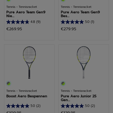
Tennis - Tennisracket
Tennis - Tennisracket
Pure Aero Team Gen9
Pure Aero Team Gen9
Nie...
Bes...
4.8
(9)
5.0
(1)
4.8
5.0
€269.95
€279.95
van
van
de
de
5
5
sterren.
sterren.
9
1
beoordelingen
beoordeling
Tennis - Tennisracket
Tennis - Tennisracket
Boost Aero Bespannen
Pure Aero Junior 25
Gen...
5.0
(2)
5.0
(2)
5.0
5.0