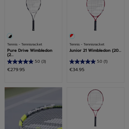
Tennis - Tennisracket
Tennis - Tennisracket
Pure Drive Wimbledon
Junior 21 Wimbledon (20...
(2...
5.0
(3)
5.0
(1)
5.0
5.0
€279.95
€34.95
van
van
de
de
5
5
ontdek Pure Aero
sterren.
sterren.
3
1
beoordelingen
beoordeling