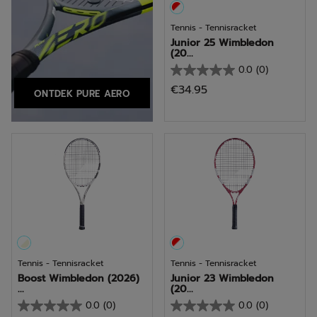
Tennis - Tennisracket
Junior 25 Wimbledon
(20...
0.0
(0)
0.0
€34.95
ONTDEK PURE AERO
van
de
5
sterren.
Tennis - Tennisracket
Tennis - Tennisracket
Boost Wimbledon (2026)
Junior 23 Wimbledon
...
(20...
0.0
(0)
0.0
(0)
0.0
0.0