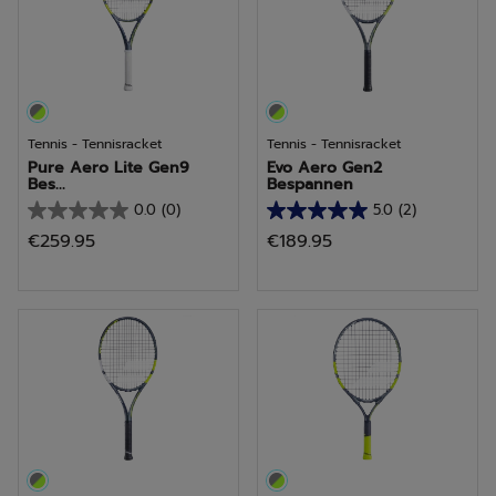
beoordeling
Tennis - Tennisracket
Tennis - Tennisracket
Pure Aero Lite Gen9
Evo Aero Gen2
Bes...
Bespannen
0.0
(0)
5.0
(2)
0.0
5.0
€259.95
€189.95
van
van
de
de
5
5
sterren.
sterren.
2
beoordelingen