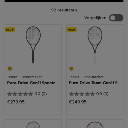
92 resultaten
Vergelij
Vergelijken
NIEUW
NIEUW
Tennis - Tennisracket
Tennis - Tennisracket
Pure Drive Gen11 Spectr...
Pure Drive Team Gen11 S...
0.0
(0)
0.0
(0)
0.0
0.0
€279.95
€249.95
van
van
de
de
5
5
sterren.
sterren.