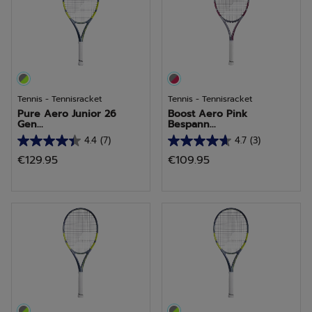
25
15
beoordelingen
beoordelingen
Tennis - Tennisracket
Tennis - Tennisracket
Pure Aero Junior 26
Boost Aero Pink
Gen...
Bespann...
4.4
(7)
4.7
(3)
4.4
4.7
€129.95
€109.95
van
van
de
de
5
5
sterren.
sterren.
7
3
beoordelingen
beoordelingen