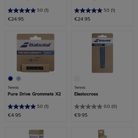
5.0
(1)
5.0
(1)
5.0
5.0
€24.95
€24.95
van
van
de
de
5
5
sterren.
sterren.
1
1
beoordeling
beoordeling
Tennis
Tennis
Pure Drive Grommets X2
Elastocross
5.0
(1)
0.0
(0)
5.0
0.0
€4.95
€9.95
van
van
de
de
5
5