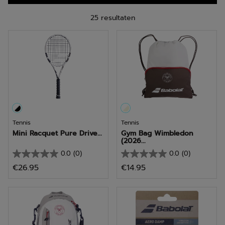
25 resultaten
Tennis
Tennis
Mini Racquet Pure Drive...
Gym Bag Wimbledon
(2026...
0.0
(0)
0.0
(0)
0.0
0.0
€26.95
€14.95
van
van
de
de
5
5
sterren.
sterren.