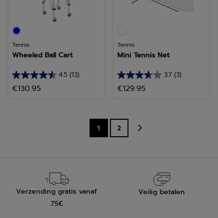
beoordelingen
beoordelingen
Tennis
Tennis
Wheeled Ball Cart
Mini Tennis Net
4.5
(13)
3.7
(3)
4.5
3.7
€130.95
€129.95
van
van
de
de
5
5
sterren.
sterren.
1
2
13
3
beoordelingen
beoordelingen
Verzending gratis vanaf
Veilig betalen
75€