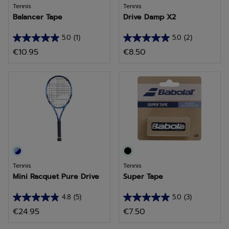
Tennis
Tennis
Balancer Tape
Drive Damp X2
5.0
(1)
5.0
(2)
5.0
5.0
€10.95
€8.50
van
van
de
de
5
5
sterren.
sterren.
1
2
beoordeling
beoordelingen
Tennis
Tennis
Mini Racquet Pure Drive
Super Tape
4.8
(5)
5.0
(3)
4.8
5.0
€24.95
€7.50
van
van
de
de