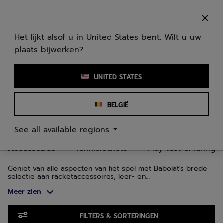
Naar hoofdinhoud gaan
Naar de footer gaan
Ga naar producten
Welkom! Houd er rekening mee dat we niet
verzenden naar uw regio.
Het lijkt alsof u in United States bent. Wilt u uw
plaats bijwerken?
Een zoekwoord of een artikelnummer invoeren
UNITED STATES
Homepage
/
Tennis
/
Accessoires
BELGIË
TENNISACCESSOIRES
See all available regions
Accessoires
Tennisrackets
Play test ervaring
Geniet van alle aspecten van het spel met Babolat's brede
selectie aan racketaccessoires, leer- en
trainingshulpmiddelen, hebbedingetjes voor fans,
Meer zien
gezondheid- en fitnessuitrusting en tennisbaanmateriaal.
Ga naar producten
FILTERS & SORTERINGEN