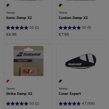
Tennis
Tennis
Sonic Damp X2
Custom Damp X2
5.0
(2)
5.0
(1)
5.0
5.0
€6.95
€7.95
van
van
de
de
5
5
sterren.
sterren.
2
1
beoordelingen
beoordeling
Tennis
Tennis
Strike Damp X2
Cover Expert
5.0
(2)
4.7
(106)
5.0
4.7