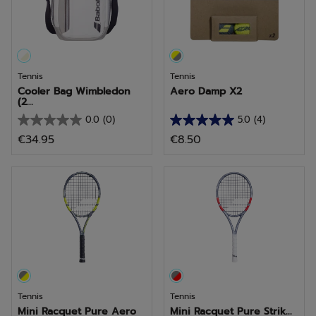
Tennis
Tennis
Cooler Bag Wimbledon
Aero Damp X2
(2...
0.0
(0)
5.0
(4)
0.0
5.0
€34.95
€8.50
van
van
de
de
5
5
sterren.
sterren.
4
beoordelingen
Tennis
Tennis
Mini Racquet Pure Aero
Mini Racquet Pure Strik...