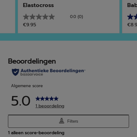
Elastocross
Bab
0.0
(0)
0.0
4.8
€9.95
€8.
van
van
de
de
5
5
sterren.
ster
13
beo