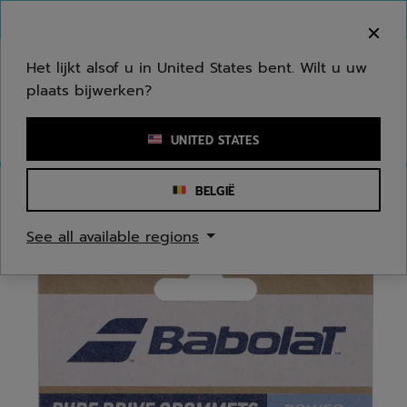
Naar hoofdinhoud gaan
Naar de footer gaan
Welkom! Houd er rekening mee dat we niet
verzenden naar uw regio.
Het lijkt alsof u in United States bent. Wilt u uw
plaats bijwerken?
Een zoekwoord of een artikelnummer invoeren
UNITED STATES
BELGIË
Homepage
/
Tennis
/
Accessoires
See all available regions