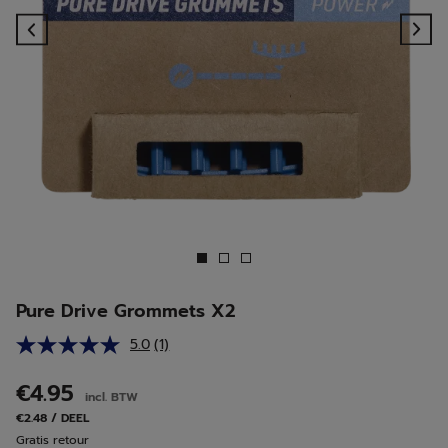
Previous
Ne
Pure Drive Grommets X2
5.0
(1)
Lees
1
beoordeling.
€4.95
incl. BTW
Dezelfde
paginalink.
€2.48 / DEEL
Gratis retour