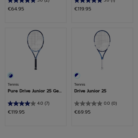
5.0
(2)
5.0
(1)
5.0
5.0
€64.95
€119.95
van
van
de
de
5
5
sterren.
sterren.
2
1
beoordelingen
beoordeling
Tennis
Tennis
Pure Drive Junior 25 Ge...
Drive Junior 25
4.0
(7)
0.0
(0)
4.0
0.0
€119.95
€69.95
van
van
de
de
5
5
sterren.
sterren.