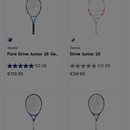
sterren.
sterren.
1
6
beoordeling
beoordelingen
Tennis
Tennis
Pure Drive Junior 26 Ge...
Drive Junior 23
5.0
(4)
0.0
(0)
5.0
0.0
€119.95
€59.95
van
van
de
de
5
5
sterren.
sterren.
4
beoordelingen