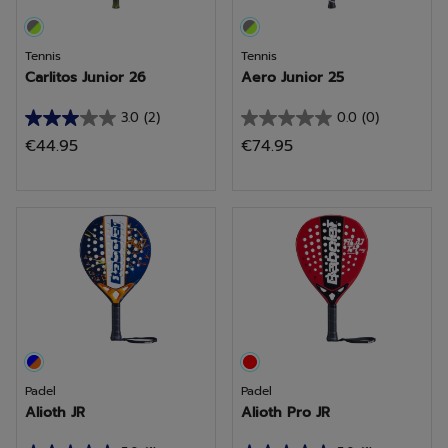
Tennis
Tennis
Carlitos Junior 26
Aero Junior 25
3.0
(2)
0.0
(0)
3.0
0.0
€44.95
€74.95
van
van
de
de
5
5
sterren.
sterren.
2
beoordelingen
Padel
Padel
Alioth JR
Alioth Pro JR