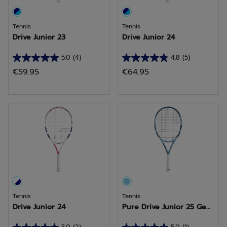
Tennis
Tennis
Drive Junior 23
Drive Junior 24
5.0
(4)
4.8
(5)
5.0
4.8
€59.95
€64.95
van
van
de
de
5
5
sterren.
sterren.
4
5
beoordelingen
beoordelingen
Tennis
Tennis
Drive Junior 24
Pure Drive Junior 25 Ge...