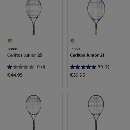
sterren.
sterren.
Tennis
Tennis
Carlitos Junior 25
Carlitos Junior 21
1.0
(1)
5.0
(2)
1.0
5.0
€44.95
€39.95
van
van
de
de
5
5
sterren.
sterren.
1
2
beoordeling
beoordelingen