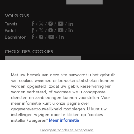
VOLG ONS
Tennis
/
/
/
/
Padel
/
/
/
/
Badminton
/
/
/
CHOIX DES COOKIES
Ik stel cookies in/Ik weiger cookies
Met uw bezoek aan deze site aanvaardt u het gebruik
van cookies waarmee er bezoekersstatistieken kunnen
worden opgesteld, zodat uw gebruikerservaring kan
HELP
worden verbeterd, of waarmee we u aangepaste
diensten en aanbiedingen kunnen voorstellen. Voor
meer informatie kunt u onze pagina over
gegevensvertrouwelijkheid raadplegen. U kunt uw
OVER ONS
instellingen wijzigen door te klikken op "cookies
instellen/weigeren"
Meer informatie
België
(nederlands)
Doorgaan zonder te accepteren