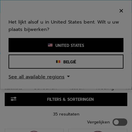
Naar hoofdinhoud gaan
Naar de footer gaan
Ga naar producten
Welkom! Houd er rekening mee dat we niet
verzenden naar uw regio.
Het lijkt alsof u in United States bent. Wilt u uw
plaats bijwerken?
Een zoekwoord of een artikelnummer invoeren
UNITED STATES
Homepage
/
Jongeren/Kinderen
/
Rackets
BELGIË
RACKETS JONGEREN/KINDEREN
See all available regions
Rackets
Schoenen
Tassen
Kleding
Kl
Ga naar producten
FILTERS & SORTERINGEN
35 resultaten
Vergelij
Vergelijken