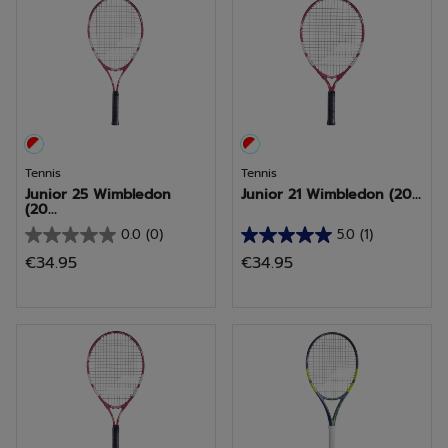
Tennis
Tennis
Junior 25 Wimbledon
Junior 21 Wimbledon (20...
(20...
0.0
(0)
5.0
(1)
0.0
5.0
€34.95
€34.95
van
van
de
de
5
5
sterren.
sterren.
1
beoordeling