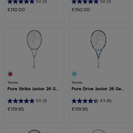
5.0
(1)
5.0
(1)
5.0
5.0
€110.00
€150.00
van
van
de
de
5
5
sterren.
sterren.
1
1
beoordeling
beoordeling
Tennis
Tennis
Pure Strike Junior 26 G...
Pure Drive Junior 26 Ge...
5.0
(1)
4.3
(6)
5.0
4.3
€119.95
€119.95
van
van
de
de
5
5