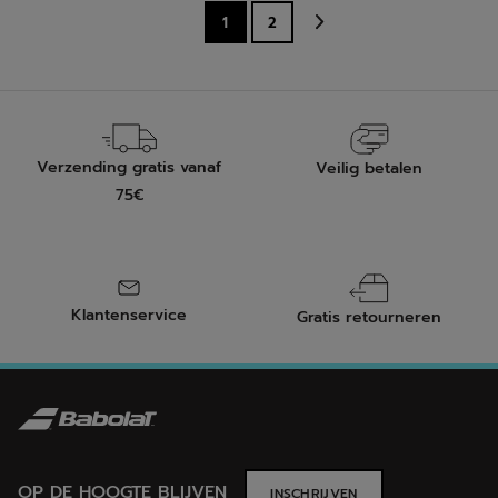
1
2
7
beoordelingen
Verzending gratis vanaf
Veilig betalen
75€
Klantenservice
Gratis retourneren
OP DE HOOGTE BLIJVEN
INSCHRIJVEN