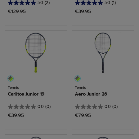
5.0
(2)
5.0
(1)
5.0
5.0
€129.95
€39.95
van
van
de
de
5
5
sterren.
sterren.
2
1
beoordelingen
beoordeling
Tennis
Tennis
Carlitos Junior 19
Aero Junior 26
0.0
(0)
0.0
(0)
0.0
0.0
€39.95
€79.95
van
van
de
de
5
5