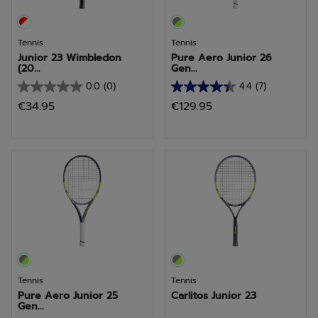
Tennis
Tennis
Junior 23 Wimbledon
Pure Aero Junior 26
(20...
Gen...
0.0
(0)
4.4
(7)
0.0
4.4
€34.95
€129.95
van
van
de
de
5
5
sterren.
sterren.
7
beoordelingen
Tennis
Tennis
Pure Aero Junior 25
Carlitos Junior 23
Gen...