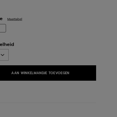
ed
te
Maattabel
selected
elheid
AAN WINKELMANDJE TOEVOEGEN