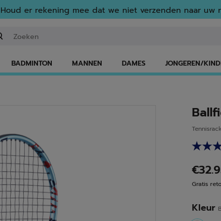
Houd er rekening mee dat we niet verzenden naar uw r
n zoekwoord of een artikelnummer invoeren
BADMINTON
MANNEN
DAMES
JONGEREN/KIND
Ballf
Tennisrac
€32.
Gratis ret
Kleur