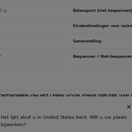
10 g
Balanspunt (niet bespannen)
Kinderafmetingen voor racke
Samenstelling
P
Bespannen / Niet-bespanne
ONTWORPEN OM HET LEREN VOOR JONGE SPELERS VAN 3
Het lijkt alsof u in United States bent. Wilt u uw plaats
bijwerken?