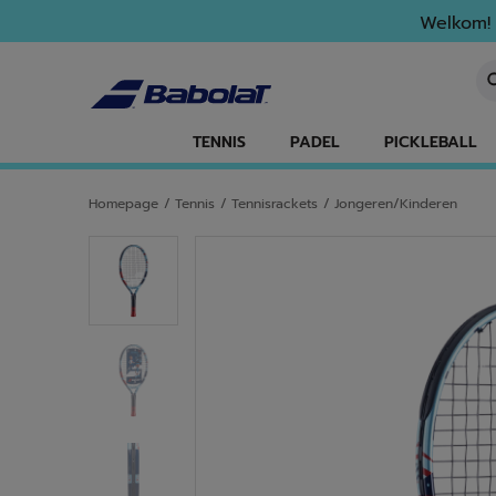
Naar hoofdinhoud gaan
Naar de footer gaan
Welkom! 
Ee
TENNIS
PADEL
PICKLEBALL
Homepage
/
Tennis
/
Tennisrackets
/
Jongeren/Kinderen