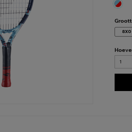
select
Groot
8X0
Hoeve