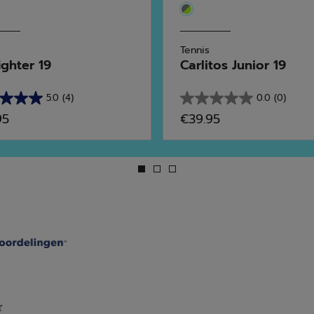
Tennis
ighter 19
Carlitos Junior 19
5.0
(4)
0.0
(0)
0.0
95
€39.95
van
de
5
en.
sterren.
rdelingen