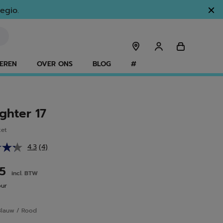
egio.
EREN
OVER ONS
BLOG
#
ighter 17
ket
4.3
(4)
Lees
4
beoordelingen.
95
incl. BTW
Dezelfde
paginalink.
our
Blauw / Rood