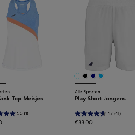
.
sterren.
1
delingen
beoordeling
orten
Alle Sporten
Tank Top Meisjes
Play Short Jongens
5.0
(1)
4.7
(41)
4.7
0
€33.00
van
de