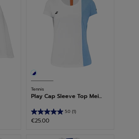
sterren.
2
beoordelingen
Tennis
Play Cap Sleeve Top Mei...
5.0
(1)
5.0
€25.00
van
de
5