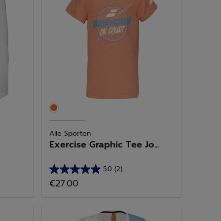
Alle Sporten
Exercise Graphic Tee Jo...
5.0
(2)
5.0
€27.00
van
de
5