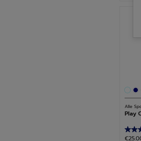
de
5
sterren
1
beoor
Alle Sp
Play 
5.0
€25.0
van