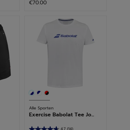
€70.00
van
de
5
sterren.
1
beoordeling
Alle Sporten
Exercise Babolat Tee Jo...
4.7
(14)