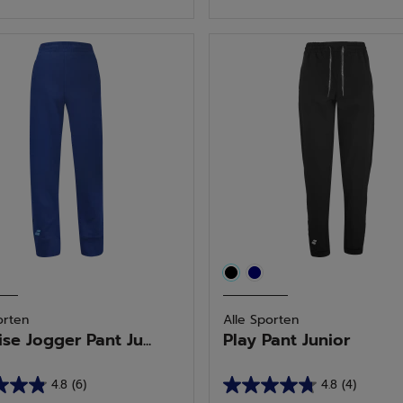
de
5
.
sterren.
5
deling
beoordelingen
orten
Alle Sporten
se Jogger Pant Ju...
Play Pant Junior
4.8
(6)
4.8
(4)
4.8