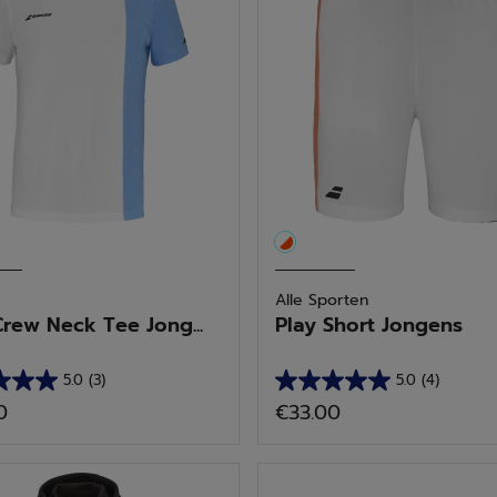
s
Alle Sporten
ed by Categorie: Jongeren/Kinderen
Crew Neck Tee Jong...
Play Short Jongens
ires
5.0
(3)
5.0
(4)
5.0
0
€33.00
van
de
5