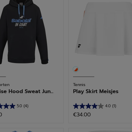
.
sterren.
4
delingen
beoordelingen
orten
Tennis
ise Hood Sweat Jun...
Play Skirt Meisjes
5.0
(4)
4.0
(1)
4.0
0
€34.00
van
de
5