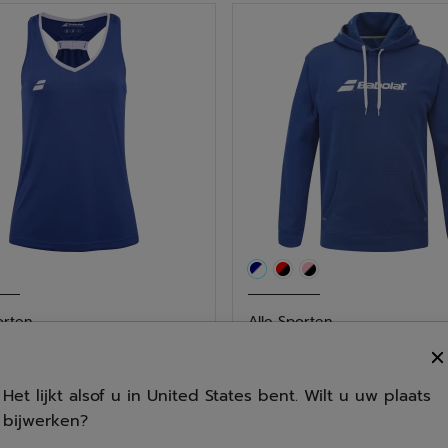
5
.
sterren.
41
deling
beoordelingen
orten
Alle Sporten
Tank Top Meisjes
Exercise Hood Sweat Ju
Het lijkt alsof u in United States bent. Wilt u uw plaats
5.0
(1)
4.7
(11)
4.7
0
bijwerken?
€50.00
van