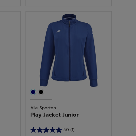
de
5
sterren.
16
beoordelingen
Alle Sporten
Play Jacket Junior
5.0
(1)
5.0