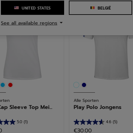
de
UNITED STATES
BELGIË
5
.
sterren.
See all available regions
11
deling
beoordelingen
orten
Alle Sporten
Cap Sleeve Top Mei...
Play Polo Jongens
5.0
(1)
4.6
(5)
4.6
0
€30.00
van