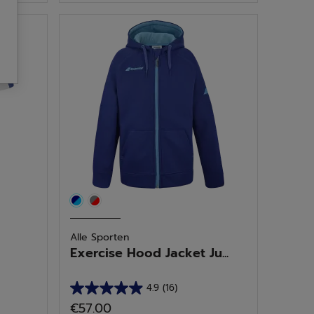
de
5
sterren.
10
beoordelingen
Alle Sporten
Exercise Hood Jacket Ju...
4.9
(16)
4.9
€57.00
van