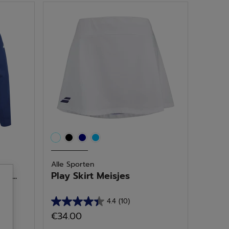
5
sterren.
21
beoordelingen
Alle Sporten
n...
Play Skirt Meisjes
4.4
(10)
4.4
€34.00
van