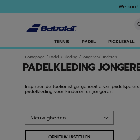
Naar hoofdinhoud gaan
Naar de footer gaan
Ga naar producten
Welkom! 
Ee
TENNIS
PADEL
PICKLEBALL
Homepage
/
Padel
/
Kleding
/
Jongeren/Kinderen
PADELKLEDING JONGER
Inspireer de toekomstige generatie van padelspelers 
padelkleding voor kinderen en jongeren.
Ga naar producten
OPNIEUW INSTELLEN