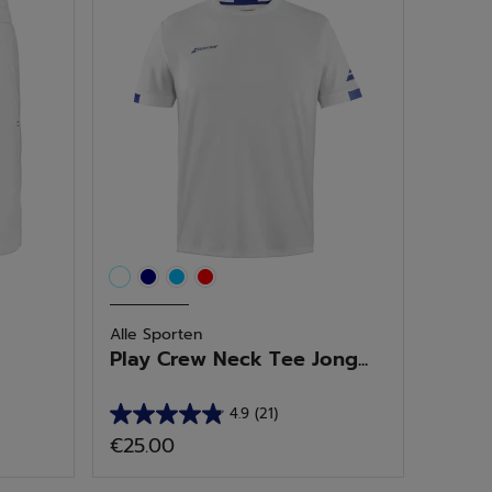
sterren.
1
beoordeling
Alle Sporten
Play Crew Neck Tee Jong...
4.9
(21)
4.9
€25.00
van
de