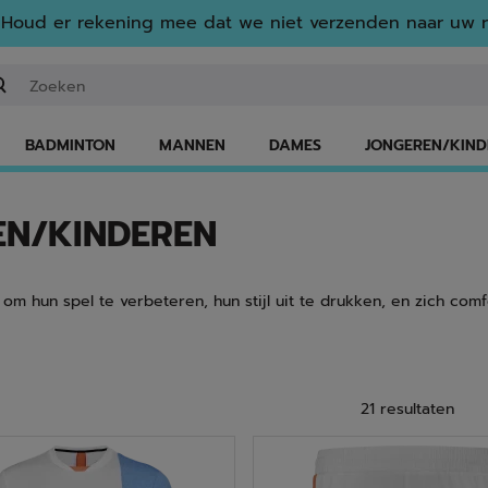
Houd er rekening mee dat we niet verzenden naar uw r
n zoekwoord of een artikelnummer invoeren
BADMINTON
MANNEN
DAMES
JONGEREN/KIND
EN/KINDEREN
om hun spel te verbeteren, hun stijl uit te drukken, en zich com
21 resultaten