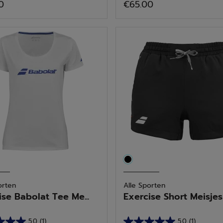
0
€65.00
van
de
5
.
sterren.
4
delingen
beoordelingen
orten
Alle Sporten
ise Babolat Tee Me...
Exercise Short Meisjes
5.0
(1)
5.0
(1)