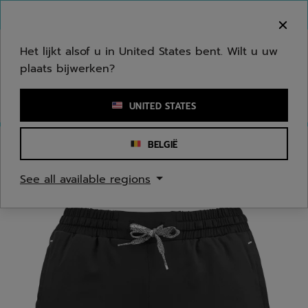
Naar hoofdinhoud gaan
Naar de footer gaan
Welkom! Houd er rekening mee dat we niet
verzenden naar uw regio.
Het lijkt alsof u in United States bent. Wilt u uw
plaats bijwerken?
Een zoekwoord of een artikelnummer invoeren
UNITED STATES
BELGIË
Homepage
/
Jongeren/Kinderen
/
Kleding
See all available regions