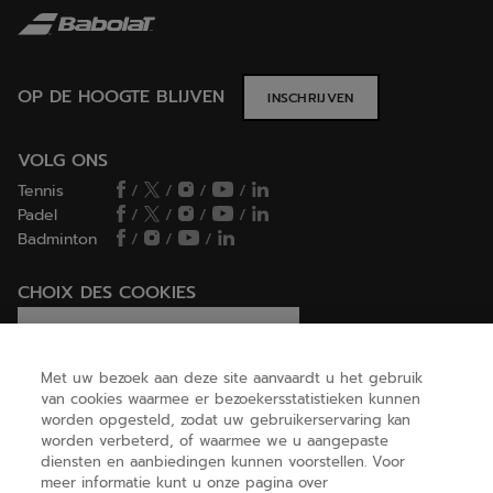
OP DE HOOGTE BLIJVEN
INSCHRIJVEN
VOLG ONS
Tennis
/
/
/
/
Padel
/
/
/
/
Badminton
/
/
/
CHOIX DES COOKIES
Ik stel cookies in/Ik weiger cookies
Met uw bezoek aan deze site aanvaardt u het gebruik
van cookies waarmee er bezoekersstatistieken kunnen
worden opgesteld, zodat uw gebruikerservaring kan
HELP
worden verbeterd, of waarmee we u aangepaste
diensten en aanbiedingen kunnen voorstellen. Voor
meer informatie kunt u onze pagina over