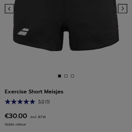
Previous
Ne
Exercise Short Meisjes
5.0
(1)
Lees
1
beoordeling.
€30.00
incl. BTW
Dezelfde
paginalink.
Gratis retour