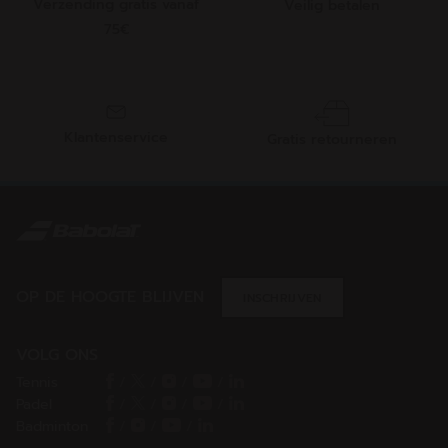
Verzending gratis vanaf
Veilig betalen
75€
Klantenservice
Gratis retourneren
OP DE HOOGTE BLIJVEN
INSCHRIJVEN
VOLG ONS
Tennis
/
/
/
/
Padel
/
/
/
/
Badminton
/
/
/