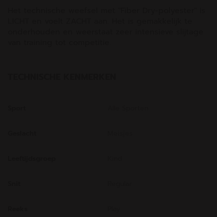
Het technische weefsel met "Fiber Dry-polyester" is
LICHT en voelt ZACHT aan. Het is gemakkelijk te
onderhouden en weerstaat zeer intensieve slijtage
van training tot competitie.
TECHNISCHE KENMERKEN
Sport
Alle Sporten
Geslacht
Meisjes
Leeftijdsgroep
Kind
Snit
Regular
Reeks
Play