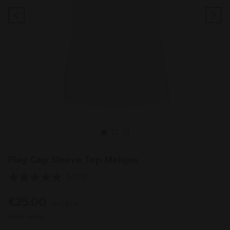
Previous
Ne
Play Cap Sleeve Top Meisjes
5.0
(1)
Lees
1
beoordeling.
€25.00
incl. BTW
Dezelfde
paginalink.
Gratis retour