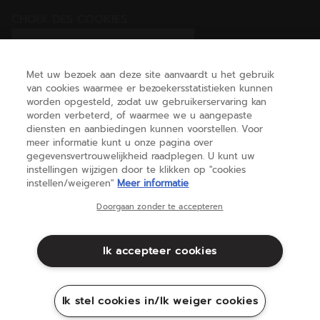
CHOIX DES COOKIES
Ik stel cookies in/Ik weiger cookies
Met uw bezoek aan deze site aanvaardt u het gebruik
van cookies waarmee er bezoekersstatistieken kunnen
worden opgesteld, zodat uw gebruikerservaring kan
HELP
worden verbeterd, of waarmee we u aangepaste
diensten en aanbiedingen kunnen voorstellen. Voor
meer informatie kunt u onze pagina over
gegevensvertrouwelijkheid raadplegen. U kunt uw
OVER ONS
instellingen wijzigen door te klikken op "cookies
instellen/weigeren"
Meer informatie
België
(nederlands)
Doorgaan zonder te accepteren
Ik accepteer cookies
Algemene voorwaarden
Privacybeleid
Juridische informatie
Cookies
Ik stel cookies in/Ik weiger cookies
Sitemap
©Babolat