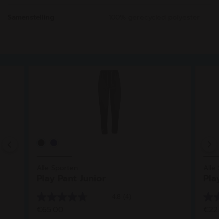
Samenstelling
100% gerecycled polyester
Previous
Alle Sporten
Alle
Play Pant Junior
Pla
4.8
(4)
4.8
5.0
€65.00
€22
van
van