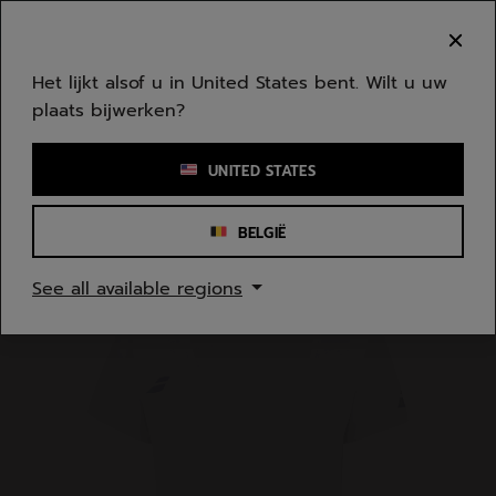
Naar hoofdinhoud gaan
Naar de footer gaan
Welkom! Houd er rekening mee dat we niet
verzenden naar uw regio.
Het lijkt alsof u in United States bent. Wilt u uw
plaats bijwerken?
Een zoekwoord of een artikelnummer invoeren
UNITED STATES
BELGIË
Homepage
/
Jongeren/Kinderen
/
Kleding
See all available regions