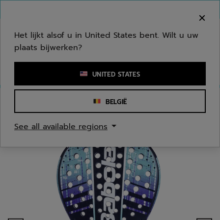
Naar hoofdinhoud gaan
Naar de footer gaan
Welkom! Houd er rekening mee dat we niet
verzenden naar uw regio.
Het lijkt alsof u in United States bent. Wilt u uw
plaats bijwerken?
Een zoekwoord of een artikelnummer invoeren
UNITED STATES
BELGIË
Homepage
/
Padel
/
Play test ervaring
See all available regions