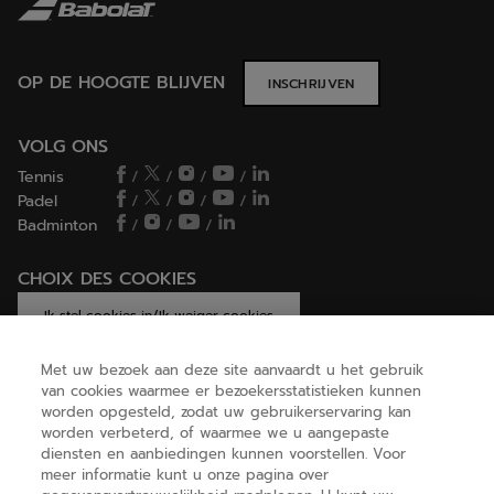
OP DE HOOGTE BLIJVEN
INSCHRIJVEN
VOLG ONS
Tennis
/
/
/
/
Padel
/
/
/
/
Badminton
/
/
/
CHOIX DES COOKIES
Ik stel cookies in/Ik weiger cookies
Met uw bezoek aan deze site aanvaardt u het gebruik
van cookies waarmee er bezoekersstatistieken kunnen
worden opgesteld, zodat uw gebruikerservaring kan
HELP
worden verbeterd, of waarmee we u aangepaste
diensten en aanbiedingen kunnen voorstellen. Voor
meer informatie kunt u onze pagina over
OVER ONS