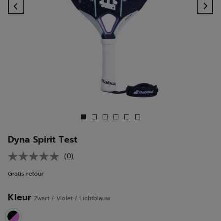
Previous
Ne
Dyna Spirit Test
(0)
Geen
scorewaarde.
Gratis retour
Dezelfde
paginalink.
Kleur
Zwart / Violet / Lichtblauw