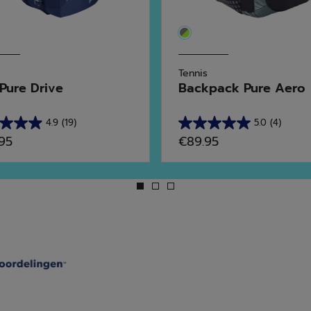
Tennis
Pure Drive
Backpack Pure Aero
4.9
(19)
5.0
(4)
5.0
.95
€89.95
van
de
5
en.
sterren.
4
rdelingen
beoordelingen