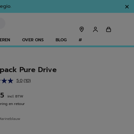
egio.
EREN
OVER ONS
BLOG
#
pack Pure Drive
5.0
(10)
Lees
10
beoordelingen.
95
incl. BTW
Dezelfde
paginalink.
ering en retour
Marineblauw