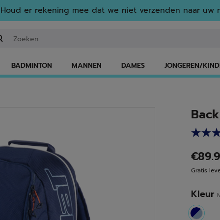
Houd er rekening mee dat we niet verzenden naar uw r
n zoekwoord of een artikelnummer invoeren
BADMINTON
MANNEN
DAMES
JONGEREN/KIND
Back
€89.
Gratis lev
Kleur