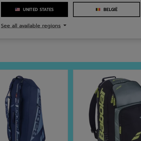
Aantal riempjes
UNITED STATES
BELGIË
See all available regions
cycled polyester