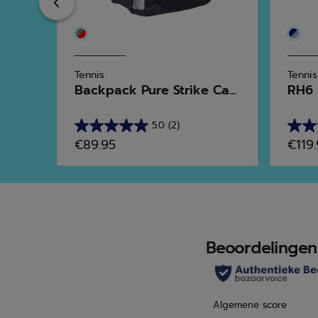
Previous
Tennis
Tennis
Backpack Pure Strike Ca...
RH6 
5.0
(2)
5.0
4.9
€89.95
€119
van
van
de
de
5
5
sterren.
sterr
2
19
beoordelingen
beoo