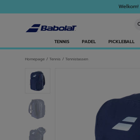
Naar hoofdinhoud gaan
Naar de footer gaan
Welkom! 
Ee
TENNIS
PADEL
PICKLEBALL
Homepage
/
Tennis
/
Tennistassen