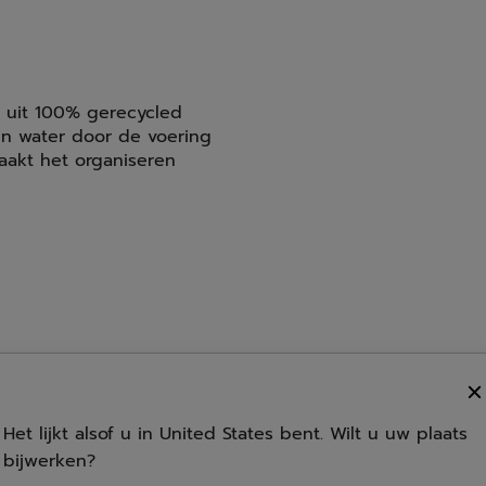
t uit 100% gerecycled
ren water door de voering
maakt het organiseren
Capaciteit
Het lijkt alsof u in United States bent. Wilt u uw plaats
 50 cm
Aantal vakken
bijwerken?