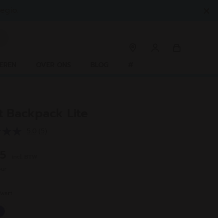
egio.
EREN
OVER ONS
BLOG
#
t Backpack Lite
5.0
(5)
Lees
5
beoordelingen.
95
incl. BTW
Dezelfde
paginalink.
our
Zwart