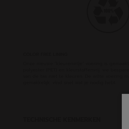
COLOR FREE LINING
Onze nieuwe "kleurenvrije" voering is gemaak
polyester (PET) en kleurstoffenvrij: we bespa
van de tas niet te kleuren. De witte voering 
gemakkelijk: vind snel wat je nodig hebt.
TECHNISCHE KENMERKEN