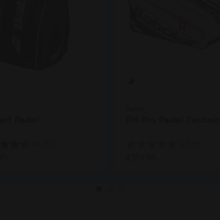
Padel
erf Padel
RH Pro Padel Technic
4.5
(10)
0.0
(0)
0.0
95
€119.95
van
de
5
en.
sterren.