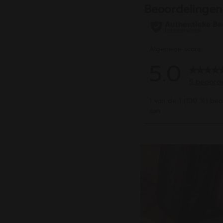
beoordelingen
beoo