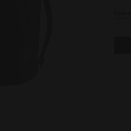
select
Hoeve