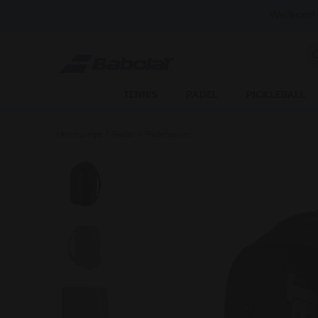
Naar hoofdinhoud gaan
Naar de footer gaan
Welkom! 
Ee
TENNIS
PADEL
PICKLEBALL
Homepage
/
Padel
/
Padeltassen