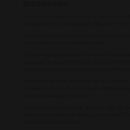
BESCHRIJVING
Of u nu een paar ballen slaat of naar de spor
ontworpen om uw dagelijkse metgezel te zijn.
Deze ingetogen, functionele tennistas is volum
organiseren van uw padeluitrusting.
Hij is veelzijdig en verdeelt in twee compart
opbergen en beschermen en aan de andere ka
gemakkelijk toegang tot uw benodigdheden da
En omdat het onze ambitie is om je het best
gemaakt, met een buitenstof van 100% gerecy
milieuvriendelijker materiaal.
Een fundamentele aanpak voor ons, die we v
ook weer gemaakt van 100% gerecycled PET, o
om de tas te produceren.