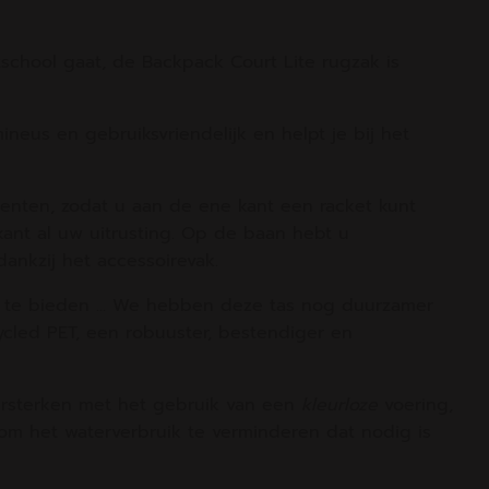
tschool gaat, de Backpack Court Lite rugzak is
ineus en gebruiksvriendelijk en helpt je bij het
imenten, zodat u aan de ene kant een racket kunt
nt al uw uitrusting. Op de baan hebt u
nkzij het accessoirevak.
e te bieden ... We hebben deze tas nog duurzamer
cled PET, een robuuster, bestendiger en
ersterken met het gebruik van een
kleurloze
voering,
m het waterverbruik te verminderen dat nodig is