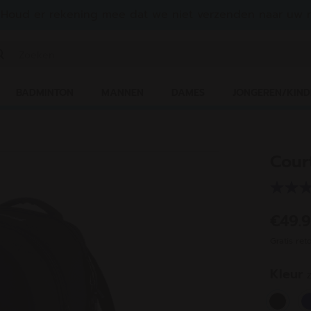
Houd er rekening mee dat we niet verzenden naar uw r
n zoekwoord of een artikelnummer invoeren
BADMINTON
MANNEN
DAMES
JONGEREN/KIND
Cour
€49.
Gratis ret
Kleur