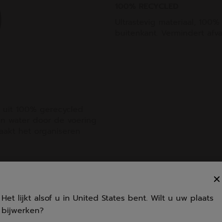
100% RECYCLED
Ultrastevig materiaal, 100
buitenkant. Vermindert afv
t uit 100% gerecycled
ren water door de voering
maakt het organiseren
Het lijkt alsof u in United States bent. Wilt u uw plaats
bijwerken?