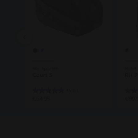
Previous
Alle Sporten
Padel
Court S
RH P
4.9
(9)
4.9
4.5
€64.95
€89.
van
van
de
de
5
5
sterren.
sterr
9
10