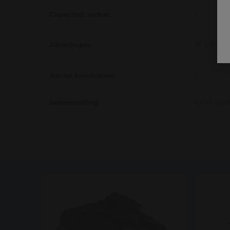
Capaciteit racket
1
Afmetingen
18 x 29 x
Aantal handvatten
1
Samenstelling
100% gere