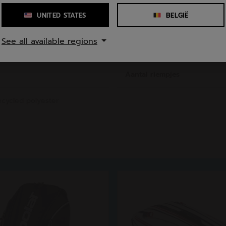
Capaciteit
UNITED STATES
BELGIË
See all available regions
 50 cm
Aantal vakken
Aantal riempjes
cycled polyester