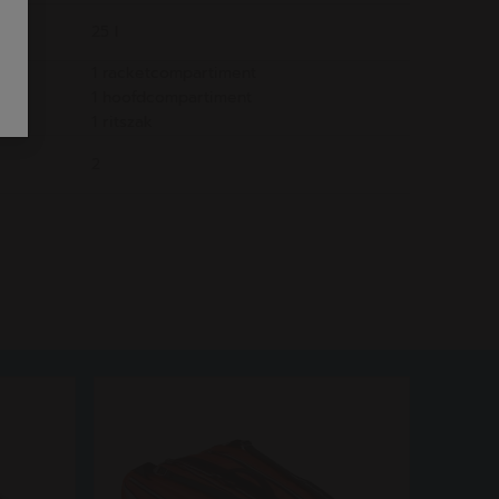
25 l
1 racketcompartiment
1 hoofdcompartiment
1 ritszak
2