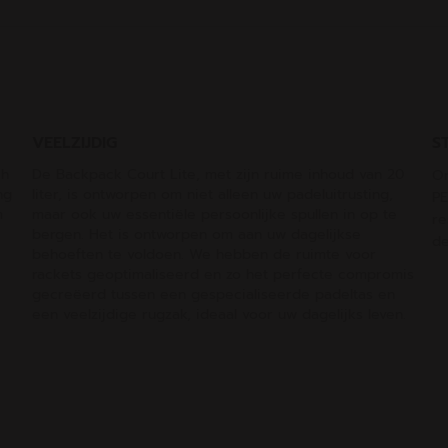
VEELZIJDIG
S
ch
De Backpack Court Lite, met zijn ruime inhoud van 20
On
ng
liter, is ontworpen om niet alleen uw padeluitrusting,
PE
m
maar ook uw essentiële persoonlijke spullen in op te
re
bergen. Het is ontworpen om aan uw dagelijkse
de
behoeften te voldoen. We hebben de ruimte voor
rackets geoptimaliseerd en zo het perfecte compromis
gecreëerd tussen een gespecialiseerde padeltas en
een veelzijdige rugzak, ideaal voor uw dagelijks leven.