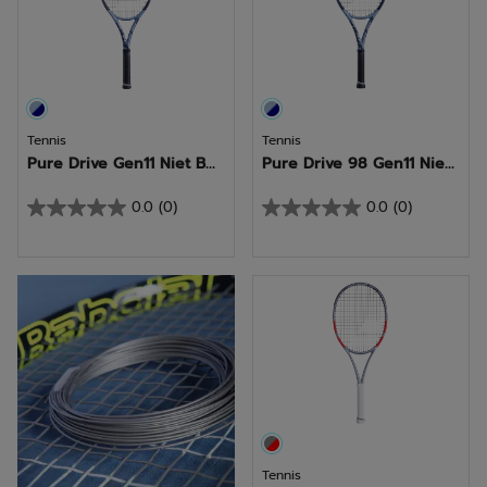
Tennis
Tennis
Pure Drive Gen11 Niet B...
Pure Drive 98 Gen11 Nie...
0.0
(0)
0.0
(0)
0.0
0.0
van
van
de
de
Ontdek
5
5
sterren.
sterren.
Tennis