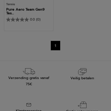
Tennis
Pure Aero Team Gen9
Tes...
0.0
(0)
0.0
van
de
5
1
sterren.
Verzending gratis vanaf
Veilig betalen
75€
Klantenservice