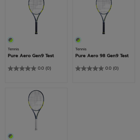
sterren.
sterren.
1
beoordeling
Tennis
Tennis
Pure Aero Gen9 Test
Pure Aero 98 Gen9 Test
0.0
(0)
0.0
(0)
0.0
0.0
van
van
de
de
5
5
sterren.
sterren.