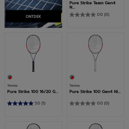
Pure Strike Team Gen4
N...
0.0
(0)
ONTDEK
0.0
van
de
5
sterren.
Tennis
Tennis
Pure Strike 100 16/20 G...
Pure Strike 100 Gen4 Ni...
5.0
(1)
0.0
(0)
5.0
0.0
van
van
de
de
5
5