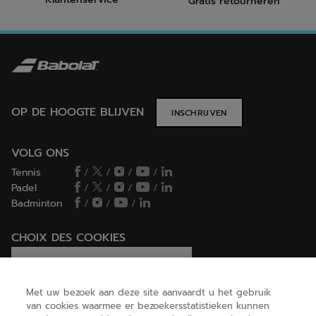
Gratis retourneren
OP DE HOOGTE BLIJVEN
INSCHRIJVEN
VOLG ONS
Tennis
/
/
/
/
Padel
/
/
/
/
Badminton
/
/
/
CHOIX DES COOKIES
Ik stel cookies in/Ik weiger cookies
Met uw bezoek aan deze site aanvaardt u het gebruik
van cookies waarmee er bezoekersstatistieken kunnen