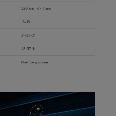
320 mm +/- 7mm
16/19
21-23-21
48-57 lb
n
Niet bespannen