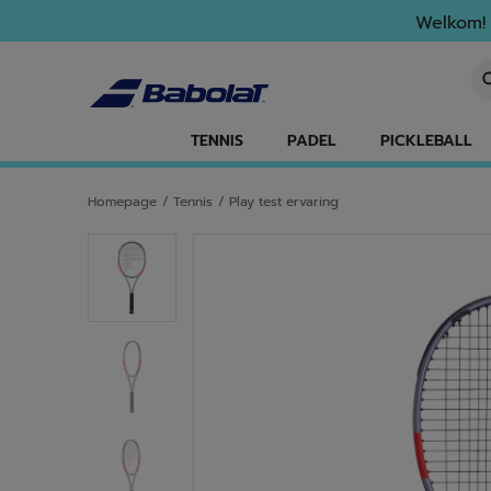
Naar hoofdinhoud gaan
Naar de footer gaan
Welkom! 
Ee
TENNIS
PADEL
PICKLEBALL
Homepage
/
Tennis
/
Play test ervaring