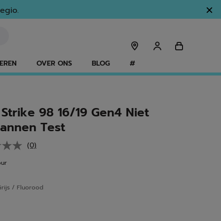
egio.
EREN
OVER ONS
BLOG
#
 Strike 98 16/19 Gen4 Niet
annen Test
(0)
Geen
scorewaarde.
our
Dezelfde
paginalink.
rijs / Fluorood
ed