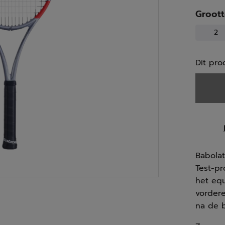
Groot
2
Dit pro
Babola
Test-p
het equ
vordere
na de b