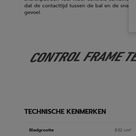
dat de contacttijd tussen de bal en de snare
gevoel.
TECHNISCHE KENMERKEN
Bladgrootte
632 cm²