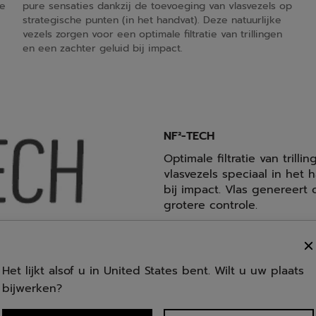
me
pure sensaties dankzij de toevoeging van vlasvezels op
strategische punten (in het handvat). Deze natuurlijke
vezels zorgen voor een optimale filtratie van trillingen
en een zachter geluid bij impact.
NF²-TECH
Optimale filtratie van trill
vlasvezels speciaal in het 
bij impact. Vlas genereer
grotere controle.
Het lijkt alsof u in United States bent. Wilt u uw plaats
bijwerken?
logie die een strak
t met een Woofer systeem