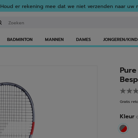
Houd er rekening mee dat we niet verzenden naar uw r
n zoekwoord of een artikelnummer invoeren
BADMINTON
MANNEN
DAMES
JONGEREN/KIND
Pure
Besp
Gratis ret
Kleur
G
select