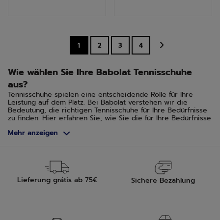
5
5
Sternen.
Sternen.
1
2
3
4
Wie wählen Sie Ihre Babolat Tennisschuhe
aus?
Tennisschuhe spielen eine entscheidende Rolle für Ihre
Leistung auf dem Platz. Bei Babolat verstehen wir die
Bedeutung, die richtigen Tennisschuhe für Ihre Bedürfnisse
zu finden. Hier erfahren Sie, wie Sie die für Ihre Bedürfnisse
am besten geeigneten Tennisschuhe auswählen.
Mehr anzeigen
Je nach Art des Tennisplatzes
Die Wahl Ihrer Tennisschuhe sollte von der Art des
Untergrunds, auf dem Sie spielen, beeinflusst werden. Für
Hartplätze wählen Sie Schuhe, die mehr Haltbarkeit und
Unterstützung bieten. Rasen- und Sandplätze erfordern
Lieferung grátis ab 75€
Sichere Bezahlung
Schuhe mit gutem Grip und der Fähigkeit, kontrolliert zu
gleiten.
Hartplatz, Green Set und Quick
Dieser Platz hat eine abrasive Oberfläche, die Griffigkeit