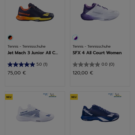
Tennis - Tennisschuhe
Tennis - Tennisschuhe
Jet Mach 3 Junior All C...
SFX 4 All Court Women
5.0
(1)
0.0
(0)
5.0
0.0
75,00 €
120,00 €
von
von
5
5
Sternen.
Sternen.
1
NEU
NEU
Bewertung