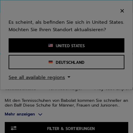
Zum Hauptinhalt springen
Zum Footer springen
Zu den Produkten springen
Herzlich Willkommen! Bitte beachten Sie, dass wir
nicht in Ihr Land ausliefern.
Es scheint, als befinden Sie sich in United States.
Möchten Sie Ihren Standort aktualisieren?
Stichwort oder Artikelnummer eingeben
UNITED STATES
Start
/
Tennis
/
Tennisschuhe
DEUTSCHLAND
TENNISSCHUHE
See all available regions
Tennisschuhe
Tennisschläger
Play test Exper
Mit den Tennisschuhen von Babolat kommen Sie schneller an
den Ball! Diese Schuhe für Männer, Frauen und Junioren
vereinen Design, Innovation und Technologie. Es wurden
Mehr anzeigen
mehrere Produktreihen entwickelt, die sich optimal an die
Morphologie Ihres Fußes und an Ihre Spielweise anpassen:
die Jet-Reihe für Geschwindigkeit, Propulse für Stabilität und
Zu den Produkten springen
SFX für Komfort.
FILTER & SORTIERUNGEN