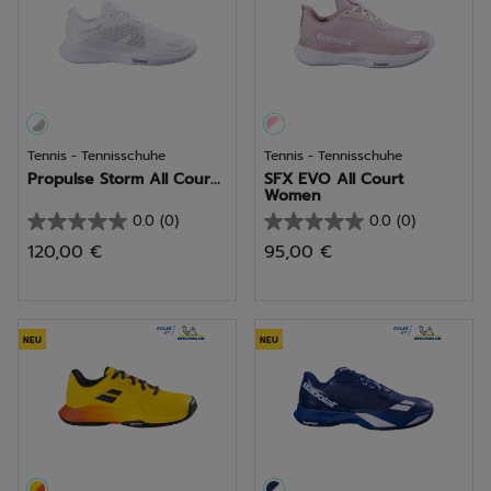
Tennis - Tennisschuhe
Tennis - Tennisschuhe
Propulse Storm All Cour...
SFX EVO All Court
Women
0.0
(0)
0.0
(0)
0.0
0.0
120,00 €
95,00 €
von
von
5
5
Sternen.
Sternen.
NEU
NEU