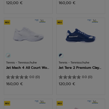
120,00 €
160,00 €
von
von
5
5
Sternen.
Sternen.
NEU
NEU
Tennis - Tennisschuhe
Tennis - Tennisschuhe
Jet Mach 4 All Court Wo...
Jet Tere 2 Premium Clay...
0.0
(0)
0.0
(0)
0.0
0.0
160,00 €
120,00 €
von
von
5
5
Sternen.
Sternen.
NEU
NEU