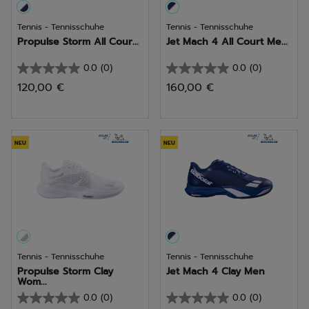
Tennis - Tennisschuhe
Tennis - Tennisschuhe
Propulse Storm All Cour...
Jet Mach 4 All Court Me...
0.0
(0)
0.0
(0)
0.0
0.0
120,00 €
160,00 €
von
von
5
5
Sternen.
Sternen.
NEU
NEU
Tennis - Tennisschuhe
Tennis - Tennisschuhe
Propulse Storm Clay
Jet Mach 4 Clay Men
Wom...
0.0
(0)
0.0
(0)
0.0
0.0