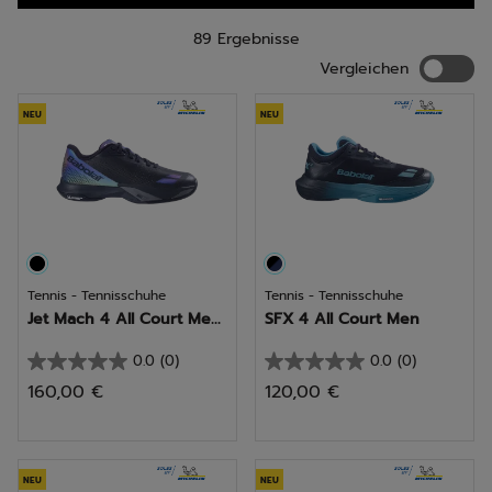
89 Ergebnisse
Verglei
Vergleichen
NEU
NEU
Tennis - Tennisschuhe
Tennis - Tennisschuhe
Jet Mach 4 All Court Me...
SFX 4 All Court Men
0.0
(0)
0.0
(0)
0.0
0.0
160,00 €
120,00 €
von
von
5
5
Sternen.
Sternen.
NEU
NEU