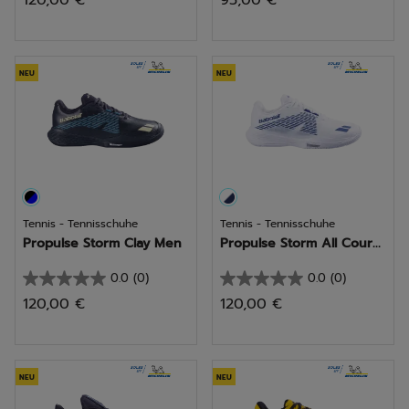
120,00 €
95,00 €
von
von
5
5
Sternen.
Sternen.
NEU
NEU
Tennis - Tennisschuhe
Tennis - Tennisschuhe
Propulse Storm Clay Men
Propulse Storm All Cour...
0.0
(0)
0.0
(0)
0.0
0.0
120,00 €
120,00 €
von
von
5
5
Sternen.
Sternen.
NEU
NEU