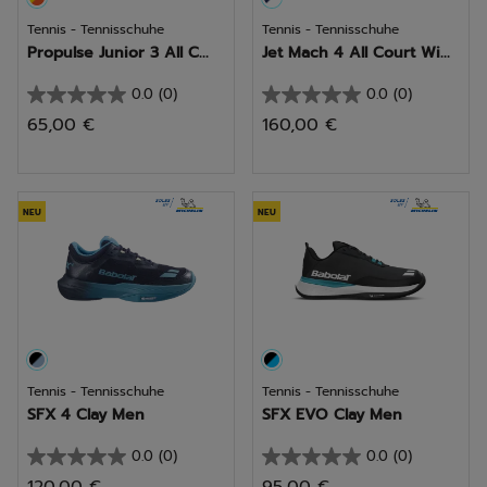
Tennis - Tennisschuhe
Tennis - Tennisschuhe
Propulse Junior 3 All C...
Jet Mach 4 All Court Wi...
0.0
(0)
0.0
(0)
0.0
0.0
65,00 €
160,00 €
von
von
5
5
Sternen.
Sternen.
NEU
NEU
Tennis - Tennisschuhe
Tennis - Tennisschuhe
SFX 4 Clay Men
SFX EVO Clay Men
0.0
(0)
0.0
(0)
0.0
0.0