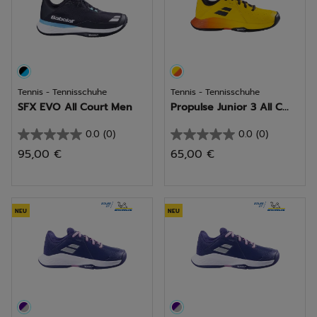
Tennis - Tennisschuhe
Tennis - Tennisschuhe
SFX EVO All Court Men
Propulse Junior 3 All C...
0.0
(0)
0.0
(0)
0.0
0.0
95,00 €
65,00 €
von
von
5
5
Sternen.
Sternen.
NEU
NEU