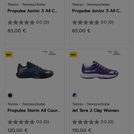
Tennis - Tennisschuhe
Tennis - Tennisschuhe
Propulse Junior 3 All C...
Propulse Junior 3 All C...
0.0
(0)
0.0
(0)
0.0
0.0
65,00 €
65,00 €
von
von
5
5
Sternen.
Sternen.
NEU
NEU
Tennis - Tennisschuhe
Tennis - Tennisschuhe
Propulse Storm All Cour...
Jet Tere 2 Clay Women
0.0
(0)
0.0
(0)
0.0
0.0
120,00 €
110,00 €
von
von