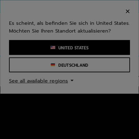
Zum Hauptinhalt springen
Zum Footer springen
Zu den Produkten springen
Herzlich Willkommen! Bitte beachten Sie, dass wir
nicht in Ihr Land ausliefern.
Es scheint, als befinden Sie sich in United States.
Möchten Sie Ihren Standort aktualisieren?
Stichwort oder Artikelnummer eingeben
UNITED STATES
DEUTSCHLAND
TENNIS
Tennisschläger
Tennissaiten
Bälle
Grips
O
See all available regions