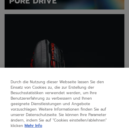
PURE DRIVE
Pure strike
Durch die Nutzung dieser Webseite lassen Sie den
Einsatz von Cookies zu, die zur Erstellung der
Besuchsstatistiken verwendet werden, um Ihre
Benutzererfahrung zu verbessern und Ihnen
geeignete Dienstleistungen und Angebote
vorzuschlagen. Weitere Informationen finden Sie auf
PURE STRIKE
unserer Datenschutzseite. Sie können Ihre Parameter
ändern, indem Sie auf "Cookies einstellen/ablehnen"
klicken
Mehr Info