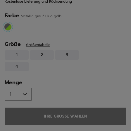
Kostenlose Lieferung und Rücksendung
derselben
Seite.
Farbe
Metallic grau/ Fluo gelb
selected
Größe
Größentabelle
1
2
3
4
Menge
IHRE GRÖSSE WÄHLEN