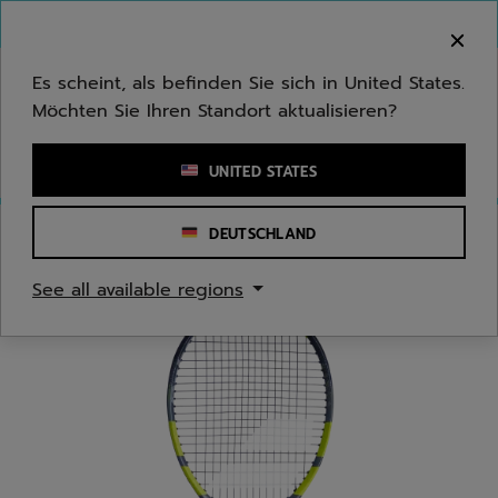
Zum Hauptinhalt springen
Zum Footer springen
Herzlich Willkommen! Bitte beachten Sie, dass wir
nicht in Ihr Land ausliefern.
Es scheint, als befinden Sie sich in United States.
Möchten Sie Ihren Standort aktualisieren?
Stichwort oder Artikelnummer eingeben
UNITED STATES
DEUTSCHLAND
Start
/
Tennis
/
Tennisschläger
See all available regions