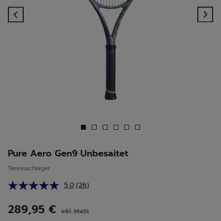
Previous
Ne
Pure Aero Gen9 Unbesaitet
Tennisschläger
5.0
(26)
26
Bewertungen
lesen.
289,95 €
inkl. MwSt
Link
auf