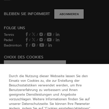
BLEIBEN SIE INFORMIERT
ABONNIEREN
FOLGE UNS
Tennis
/
/
/
/
Padel
/
/
/
/
Badminton
/
/
/
CHOIX DES COOKIES
Ich lege Cookies fest / lehne sie ab
Durch die Nutzung dieser Webseite lassen Sie den
Einsatz von Cookies zu, die zur Erstellung der
Besuchsstatistiken verwendet werden, um Ihre
HILFE
Benutzererfahrung zu verbessern und Ihnen
geeignete Dienstleistungen und Angebote
vorzuschlagen. Weitere Informationen finden Sie auf
unserer Datenschutzseite. Sie können Ihre Parameter
ÜBER UNS
ändern, indem Sie auf "Cookies einstellen/ablehnen"