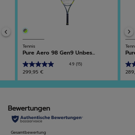
Previous
Tennis
Tenn
Pure Aero 98 Gen9 Unbes...
Pur
4.9
(15)
4.9
4.3
299,95 €
289
von
von
5
5
Sternen.
Ster
15
6
Bewertungen
Bew