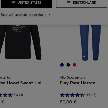
UNITED STATES
DEUTSCHLAND
n.
Sternen.
17
See all available regions
tungen
Bewertungen
ortarten
Alle Sportarten
ise Hood Sweat Uni...
Play Pant Herren
5.0
(3)
4.5
(13)
4.5
 €
80,00 €
von