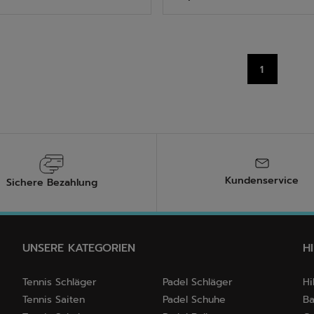
5
n.
Sternen.
9
tungen
Bewertungen
1
Kundenservice
Sichere Bezahlung
UNSERE KATEGORIEN
H
Tennis Schläger
Padel Schläger
Hi
Tennis Saiten
Padel Schuhe
Ba