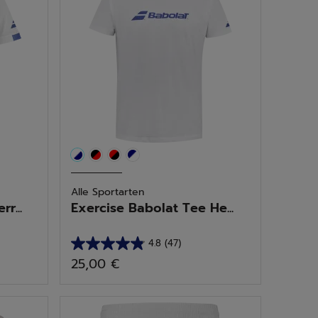
Alle Sportarten
r...
Exercise Babolat Tee He...
4.8
(47)
4.8
25,00 €
von
5
Sternen.