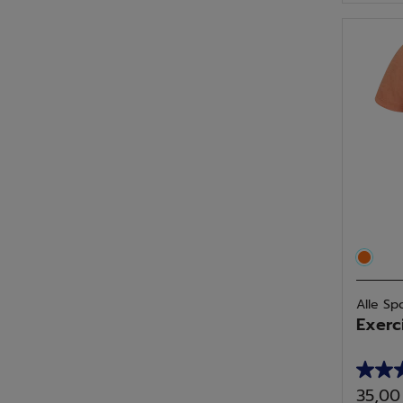
5
Sterne
3
Bewer
Alle Sp
Exerc
5.0
35,00
von