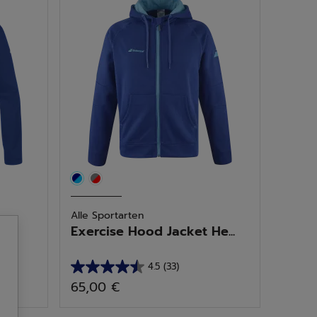
11
Bewertungen
Alle Sportarten
Exercise Hood Jacket He...
4.5
(33)
4.5
65,00 €
von
5