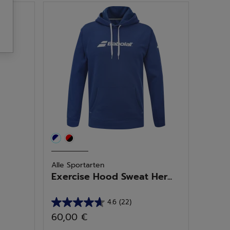
Sternen.
33
Bewertungen
Alle Sportarten
Exercise Hood Sweat Her...
4.6
(22)
4.6
60,00 €
von