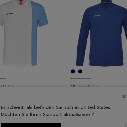
2
tungen
Bewertungen
ortarten
Alle Sportarten
Crew Neck Tee Herr...
Play Jacket Herren
Es scheint, als befinden Sie sich in United States.
4.9
(7)
4.4
(17)
4.4
 €
Möchten Sie Ihren Standort aktualisieren?
85,00 €
von
5