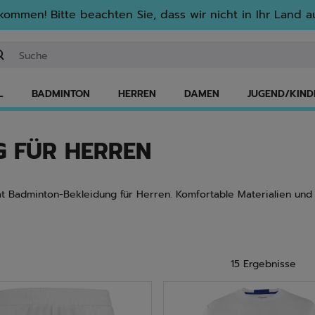
lkommen! Bitte beachten Sie, dass wir nicht in Ihr Land au
ichwort oder Artikelnummer eingeben
L
BADMINTON
HERREN
DAMEN
JUGEND/KIND
 FÜR HERREN
at Badminton-Bekleidung für Herren. Komfortable Materialien und 
15 Ergebnisse