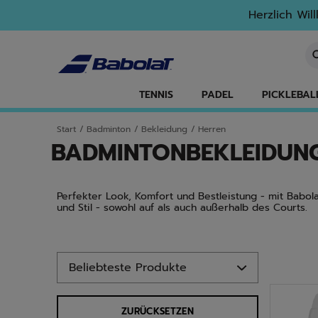
Zum Hauptinhalt springen
Zum Footer springen
Zu den Produkten springen
Herzlich Wil
St
TENNIS
PADEL
PICKLEBAL
Start
/
Badminton
/
Bekleidung
/
Herren
BADMINTONBEKLEIDUNG
Perfekter Look, Komfort und Bestleistung - mit Babol
und Stil - sowohl auf als auch außerhalb des Courts.
Zu den Produkten springen
ZURÜCKSETZEN