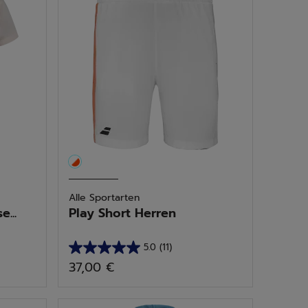
47
Bewertungen
Alle Sportarten
...
Play Short Herren
5.0
(11)
5.0
37,00 €
von
5
Sternen.