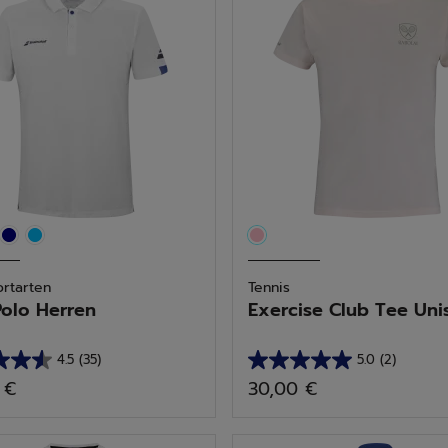
88
tungen
Bewertungen
ortarten
Tennis
Polo Herren
Exercise Club Tee Unise
4.5
(35)
5.0
(2)
5.0
 €
30,00 €
von
5
n.
Sternen.