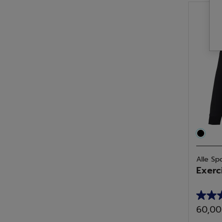
Sterne
7
Bewer
Alle Sp
Exerc
5.0
60,00
von