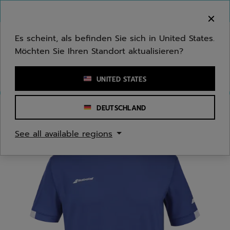
Zum Hauptinhalt springen
Zum Footer springen
Herzlich Willkommen! Bitte beachten Sie, dass wir
nicht in Ihr Land ausliefern.
Es scheint, als befinden Sie sich in United States.
Möchten Sie Ihren Standort aktualisieren?
Stichwort oder Artikelnummer eingeben
UNITED STATES
DEUTSCHLAND
Start
/
Herren
/
Bekleidung
See all available regions