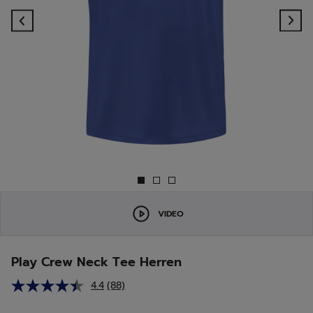
Previous
Ne
VIDEO
Play Crew Neck Tee Herren
4.4
(88)
88
Bewertungen