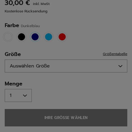
lesen.
30,00 €
inkl. MwSt
Link
auf
Kostenlose Rücksendung
derselben
Seite.
Farbe
Dunkelblau
selected
Größe
Größentabelle
Menge
IHRE GRÖSSE WÄHLEN