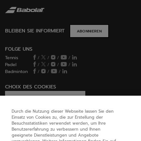
BLEIBEN SIE INFORMIERT
ABONNIEREN
FOLGE UNS
Tennis
/
/
/
/
Padel
/
/
/
/
Badminton
/
/
/
CHOIX DES COOKIES
Ich lege Cookies fest / lehne sie ab
Durch die Nutzung dieser Webseite lassen Sie den
Einsatz von Cookies zu, die zur Erstellung der
Besuchsstatistiken verwendet werden, um Ihre
HILFE
Benutzererfahrung zu verbessern und Ihnen
geeignete Dienstleistungen und Angebote