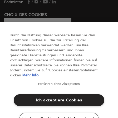
Badminton
/
/
/
CHOIX DES COOKIES
Ich lege Cookies fest / lehne sie ab
Durch die Nutzung dieser Webseite lassen Sie den
Einsatz von Cookies zu, die zur Erstellung der
Besuchsstatistiken verwendet werden, um Ihre
HILFE
Benutzererfahrung zu verbessern und Ihnen
geeignete Dienstleistungen und Angebote
vorzuschlagen. Weitere Informationen finden Sie auf
unserer Datenschutzseite. Sie können Ihre Parameter
ÜBER UNS
ändern, indem Sie auf "Cookies einstellen/ablehnen"
klicken
Mehr Info
Deutschland
(deutsch)
Fortfahren ohne Akzeptieren
Ich akzeptiere Cookies
Geschäftsbedingungen
Datenschutzbestimmungen
Rechtliche Hinweise
Cookies