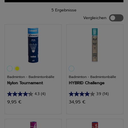
5 Ergebnisse
Verglei
Vergleichen
Badminton - Badmintonbälle
Badminton - Badmintonbälle
Nylon Tournament
HYBRID Challenge
4.3
(4)
3.9
(14)
4.3
3.9
9,95 €
34,95 €
von
von
5
5
Sternen.
Sternen.
4
14