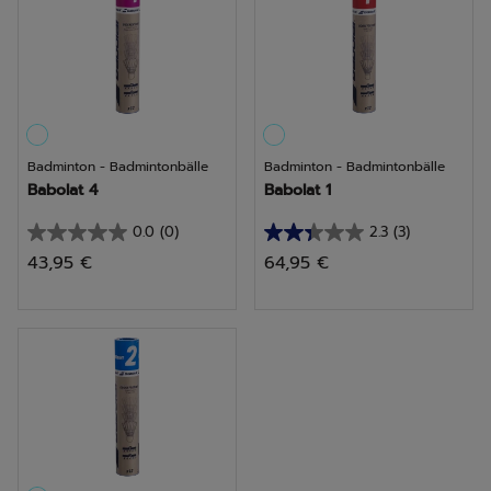
Bewertungen
Bewertungen
Badminton - Badmintonbälle
Badminton - Badmintonbälle
Babolat 4
Babolat 1
0.0
(0)
2.3
(3)
0.0
2.3
43,95 €
64,95 €
von
von
5
5
Sternen.
Sternen.
3
Bewertungen