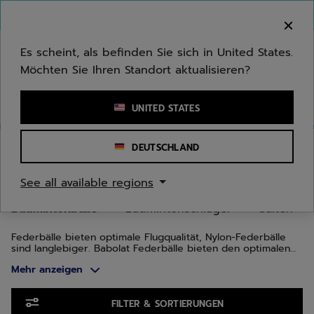
Zum Hauptinhalt springen
Zum Footer springen
Zu den Produkten springen
Herzlich Willkommen! Bitte beachten Sie, dass wir
nicht in Ihr Land ausliefern.
Es scheint, als befinden Sie sich in United States.
Möchten Sie Ihren Standort aktualisieren?
Stichwort oder Artikelnummer eingeben
UNITED STATES
Start
/
Badminton
/
Badmintonbälle
DEUTSCHLAND
BADMINTONBÄLLE
See all available regions
Badmintonbälle
Badmintonschläger
Saiten
Federbälle bieten optimale Flugqualität, Nylon-Federbälle
sind langlebiger. Babolat Federbälle bieten den optimalen
Mix aus Qualität & Langlebigkeit für maximalen Spielgenuss.
Mehr anzeigen
Zu den Produkten springen
FILTER & SORTIERUNGEN