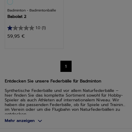
Badminton - Badmintonbälle
Babolat 2
1.0
(1)
1.0
59,95 €
von
5
Sternen.
1
1
Bewertung
Entdecken Sie unsere Federbälle für Badminton
Synthetische Federbälle und vor allem Naturfederbälle –
hier finden Sie das komplette Sortiment sowohl für Hobby-
Spieler als auch Athleten auf internationalem Niveau. Wir
haben die passenden Federbälle, ob für Spiele und Training
im Verein oder um die Flugbahn von Naturfederbällen zu
entdecken.
Mehr anzeigen