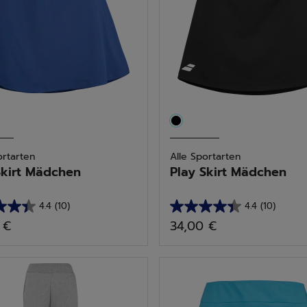
ortarten
Alle Sportarten
Skirt Mädchen
Play Skirt Mädchen
4.4
(10)
4.4
(10)
4.4
 €
34,00 €
von
5
n.
Sternen.
10
tungen
Bewertungen