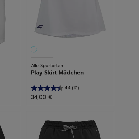
Alle Sportarten
Play Skirt Mädchen
4.4
(10)
4.4
34,00 €
von
5
Sternen.
10
Bewertungen