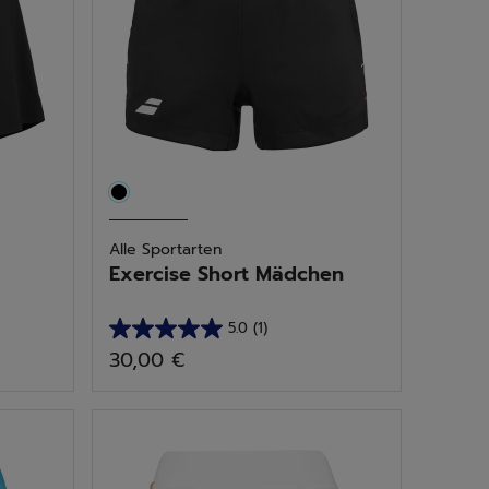
Alle Sportarten
Exercise Short Mädchen
5.0
(1)
5.0
30,00 €
von
5
Sternen.
1
Bewertung