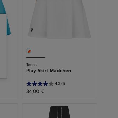
Tennis
Play Skirt Mädchen
4.0
(1)
4.0
34,00 €
von
5
Sternen.
1