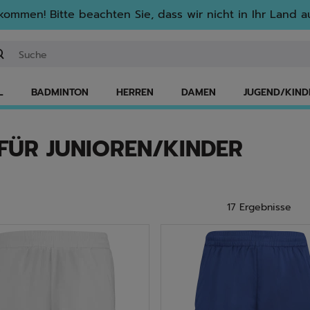
lkommen! Bitte beachten Sie, dass wir nicht in Ihr Land au
ichwort oder Artikelnummer eingeben
L
BADMINTON
HERREN
DAMEN
JUGEND/KIND
FÜR JUNIOREN/KINDER
17 Ergebnisse