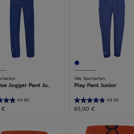
tungen
Bewertungen
ortarten
Alle Sportarten
se Jogger Pant Ju...
Play Pant Junior
4.8
(6)
4.8
(4)
4.8
 €
65,00 €
von
5
n.
Sternen.
4