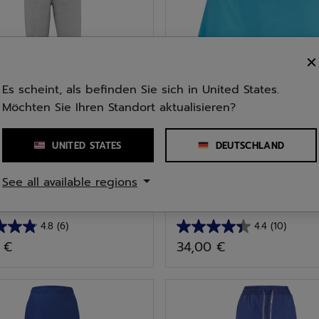
Es scheint, als befinden Sie sich in United States.
Möchten Sie Ihren Standort aktualisieren?
UNITED STATES
DEUTSCHLAND
ortarten
Alle Sportarten
See all available regions
se Jogger Pant Ju...
Play Skirt Mädchen
4.8
(6)
4.4
(10)
4.4
 €
34,00 €
von
5
n.
Sternen.
10