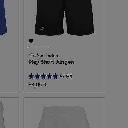
Alle Sportarten
Play Short Jungen
4.7
(41)
4.7
33,00 €
von
5
Sternen.
41
Bewertungen