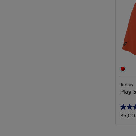
Bewer
Tennis
Play 
4.0
35,00
von
5
Sterne