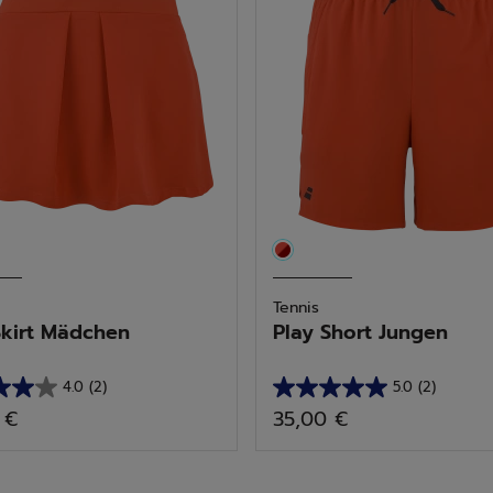
tungen
Bewertungen
Tennis
Skirt Mädchen
Play Short Jungen
4.0
(2)
5.0
(2)
5.0
 €
35,00 €
von
5
n.
Sternen.