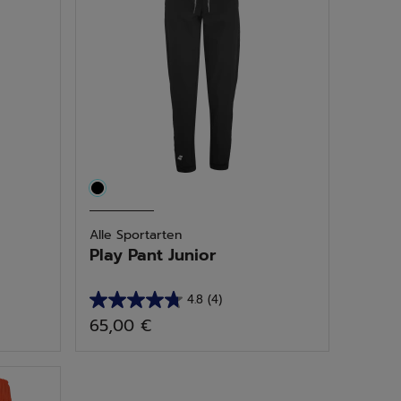
Bewertung
Alle Sportarten
Play Pant Junior
4.8
(4)
4.8
65,00 €
von
5
Sternen.
4