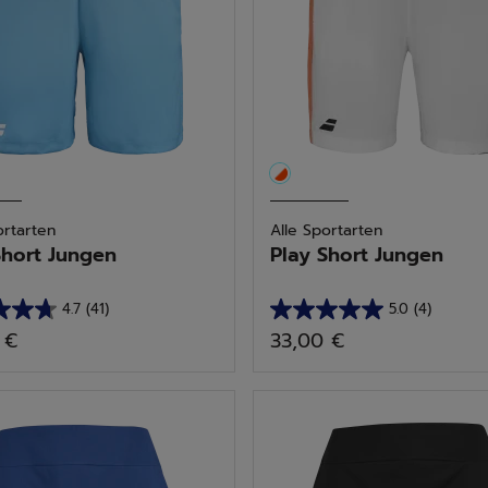
ortarten
Alle Sportarten
Short Jungen
Play Short Jungen
4.7
(41)
5.0
(4)
5.0
 €
33,00 €
von
5
n.
Sternen.
4
tungen
Bewertungen