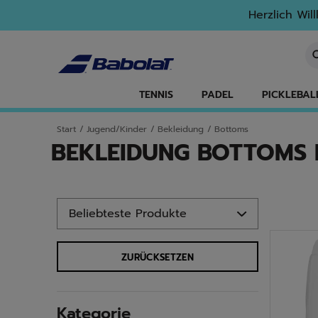
Zum Hauptinhalt springen
Zum Footer springen
Zu den Produkten springen
Herzlich Wil
St
TENNIS
PADEL
PICKLEBAL
Start
/
Jugend/Kinder
/
Bekleidung
/
Bottoms
BEKLEIDUNG BOTTOMS 
Zu den Produkten springen
ZURÜCKSETZEN
Kategorie