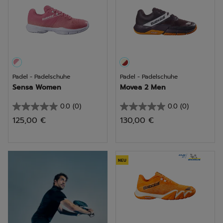
Padel - Padelschuhe
Padel - Padelschuhe
Sensa Women
Movea 2 Men
0.0
(0)
0.0
(0)
0.0
0.0
125,00 €
130,00 €
von
von
5
5
Sternen.
Sternen.
Entdecken
NEU