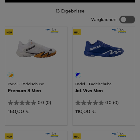
erfüllen. Unsere Padelschuhe sind sowohl für Männer und
Frauen gedacht als auch für junge Padel-Enthusiasten.
13 Ergebnisse
Verglei
Vergleichen
NEU
NEU
Padel - Padelschuhe
Padel - Padelschuhe
Premura 3 Men
Jet Viva Men
0.0
(0)
0.0
(0)
0.0
0.0
160,00 €
110,00 €
von
von
5
5
Sternen.
Sternen.
NEU
NEU