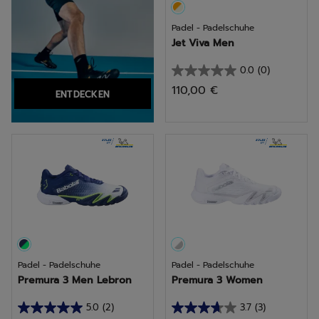
Padel - Padelschuhe
Jet Viva Men
0.0
(0)
0.0
110,00 €
ENTDECKEN
von
5
Sternen.
Padel - Padelschuhe
Padel - Padelschuhe
Premura 3 Men Lebron
Premura 3 Women
5.0
(2)
3.7
(3)
5.0
3.7