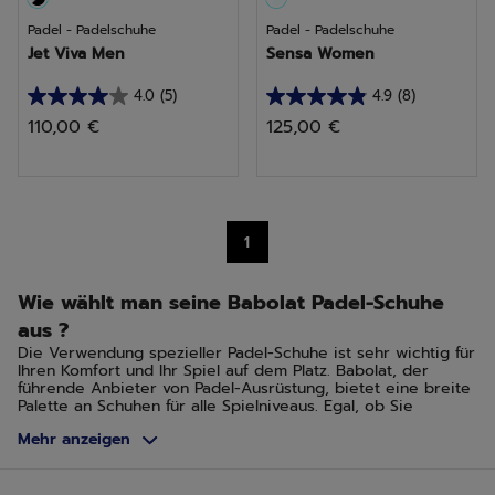
Padel - Padelschuhe
Padel - Padelschuhe
Jet Viva Men
Sensa Women
4.0
(5)
4.9
(8)
4.0
4.9
110,00 €
125,00 €
von
von
5
5
Sternen.
Sternen.
5
8
1
Bewertungen
Bewertungen
Wie wählt man seine Babolat Padel-Schuhe
aus ?
Die Verwendung spezieller Padel-Schuhe ist sehr wichtig für
Ihren Komfort und Ihr Spiel auf dem Platz. Babolat, der
führende Anbieter von Padel-Ausrüstung, bietet eine breite
Palette an Schuhen für alle Spielniveaus. Egal, ob Sie
Anfänger oder Wettbewerber sind, unsere Padel-Schuhe
Mehr anzeigen
garantieren Grip, Unterstützung, Schutz, Komfort und
Leichtigkeit. Finden Sie heraus, wie Sie die idealen Schuhe
auswählen, damit Sie auf dem Padel-Platz brillieren können.