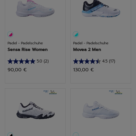
Bewertungen
Bewertung
Padel - Padelschuhe
Padel - Padelschuhe
Sensa Rise Women
Movea 2 Men
5.0
(2)
4.5
(17)
5.0
4.5
90,00 €
130,00 €
von
von
5
5
Sternen.
Sternen.
2
17
Bewertungen
Bewertungen