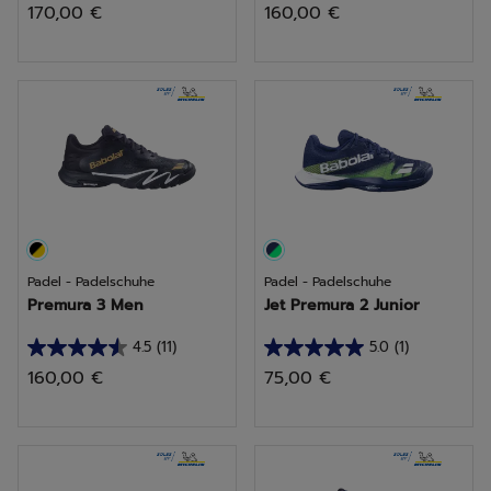
170,00 €
160,00 €
von
von
5
5
Sternen.
Sternen.
2
3
Bewertungen
Bewertungen
Padel - Padelschuhe
Padel - Padelschuhe
Premura 3 Men
Jet Premura 2 Junior
4.5
(11)
5.0
(1)
4.5
5.0
160,00 €
75,00 €
von
von
5
5
Sternen.
Sternen.
11
1