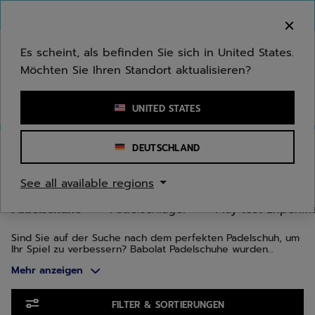
Zum Hauptinhalt springen
Zum Footer springen
Zu den Produkten springen
Herzlich Willkommen! Bitte beachten Sie, dass wir
nicht in Ihr Land ausliefern.
Es scheint, als befinden Sie sich in United States.
Möchten Sie Ihren Standort aktualisieren?
Stichwort oder Artikelnummer eingeben
UNITED STATES
Start
/
Padel
/
Padelschuhe
DEUTSCHLAND
PADELSCHUHE
See all available regions
Padelschuhe
Padelschläger
Play test Experim
Sind Sie auf der Suche nach dem perfekten Padelschuh, um
Ihr Spiel zu verbessern? Babolat Padelschuhe wurden
sorgfältig entworfen, um die Bedürfnisse von Spielern aller
Mehr anzeigen
Spielstärken zu erfüllen, vom unerschrockenen Anfänger bis
zum erfahrenen Wettkämpfer. Ob Sie nun nach Griffigkeit,
Halt, Schutz, Komfort oder Leichtigkeit suchen, unsere
Zu den Produkten springen
verschiedenen Produktreihen werden Ihre Erwartungen
FILTER & SORTIERUNGEN