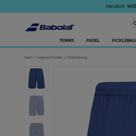
Zum Hauptinhalt springen
Zum Footer springen
Herzlich Wil
St
TENNIS
PADEL
PICKLEBAL
Start
/
Jugend/Kinder
/
Bekleidung