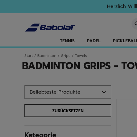
Zum Hauptinhalt springen
Zum Footer springen
Zu den Produkten springen
Herzlich Wil
St
TENNIS
PADEL
PICKLEBAL
Start
/
Badminton
/
Grips
/
Towels
BADMINTON GRIPS - T
Zu den Produkten springen
ZURÜCKSETZEN
Kategorie