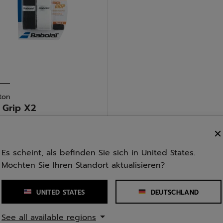
ger
e: Towels
ton
e
 Grip X2
en
5.0
(2)
€
ccessoires
Es scheint, als befinden Sie sich in United States.
Möchten Sie Ihren Standort aktualisieren?
n.
UNITED STATES
DEUTSCHLAND
tungen
1
See all available regions