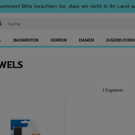
lkommen! Bitte beachten Sie, dass wir nicht in Ihr Land au
ichwort oder Artikelnummer eingeben
L
BADMINTON
HERREN
DAMEN
JUGEND/KIND
OWELS
1 Ergebnis