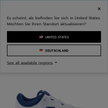
Zum Hauptinhalt springen
Zum Footer springen
Herzlich Willkommen! Bitte beachten Sie, dass wir
nicht in Ihr Land ausliefern.
Es scheint, als befinden Sie sich in United States.
Möchten Sie Ihren Standort aktualisieren?
Stichwort oder Artikelnummer eingeben
UNITED STATES
DEUTSCHLAND
Start
/
Tennis
/
Tennisschuhe
See all available regions