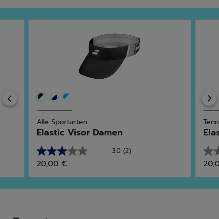
Previous
Alle Sportarten
Tenn
Elastic Visor Damen
Ela
3.0
(2)
3.0
0.0
20,00 €
20,
von
von
5
5
Sternen.
Ster
2
Bewertungen