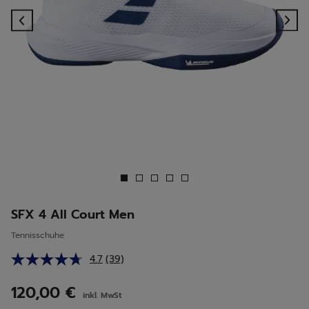
Previous
Ne
SFX 4 All Court Men
Tennisschuhe
4.7
(39)
39
Bewertungen
lesen.
120,00 €
inkl. MwSt
Link
auf