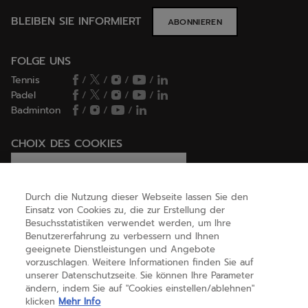
BLEIBEN SIE INFORMIERT
ABONNIEREN
FOLGE UNS
Tennis
/
/
/
/
Padel
/
/
/
/
Badminton
/
/
/
CHOIX DES COOKIES
Ich lege Cookies fest / lehne sie ab
Durch die Nutzung dieser Webseite lassen Sie den
Einsatz von Cookies zu, die zur Erstellung der
Besuchsstatistiken verwendet werden, um Ihre
HILFE
Benutzererfahrung zu verbessern und Ihnen
geeignete Dienstleistungen und Angebote
vorzuschlagen. Weitere Informationen finden Sie auf
unserer Datenschutzseite. Sie können Ihre Parameter
ÜBER UNS
ändern, indem Sie auf "Cookies einstellen/ablehnen"
klicken
Mehr Info