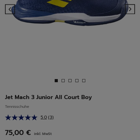
Previous
Ne
Jet Mach 3 Junior All Court Boy
Tennisschuhe
5.0
(3)
3
Bewertungen
lesen.
75,00 €
inkl. MwSt
Link
auf