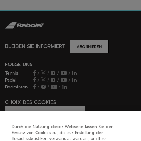
BLEIBEN SIE INFORMIERT
ABONNIEREN
FOLGE UNS
Tennis
/
/
/
/
Padel
/
/
/
/
Badminton
/
/
/
CHOIX DES COOKIES
Ich lege Cookies fest / lehne sie ab
Durch die Nutzung dieser Webseite lassen Sie den
Einsatz von Cookies zu, die zur Erstellung der
Besuchsstatistiken verwendet werden, um Ihre