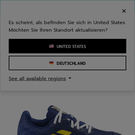
Zum Hauptinhalt springen
Zum Footer springen
Herzlich Willkommen! Bitte beachten Sie, dass wir
nicht in Ihr Land ausliefern.
Es scheint, als befinden Sie sich in United States.
Möchten Sie Ihren Standort aktualisieren?
Stichwort oder Artikelnummer eingeben
UNITED STATES
DEUTSCHLAND
Start
/
Tennis
/
Tennisschuhe
See all available regions