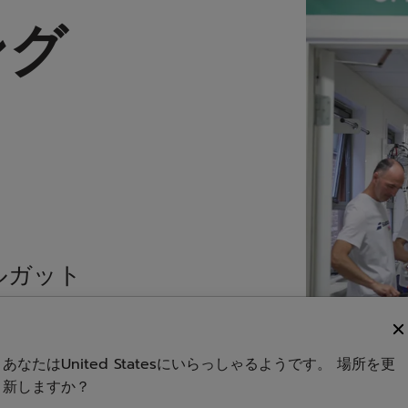
ング
ト
ルガット
ました。
ーヤーの
あなたはUnited Statesにいらっしゃるようです。 場所を更
て、テニ
新しますか？