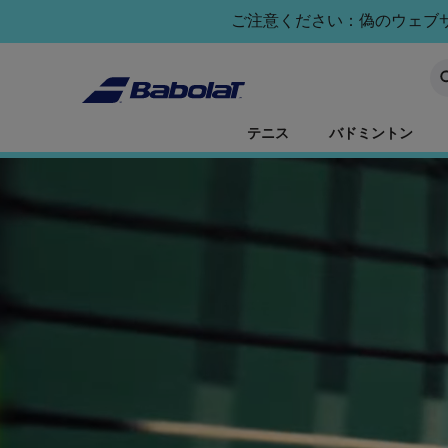
メインコンテンツへスキップ
フッターへスキップ
ご注意ください：偽のウェブサイ
キ
テニス
バドミントン