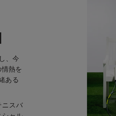
N
援し、今
の情熱を
緒ある
テニスバ
ィシャル