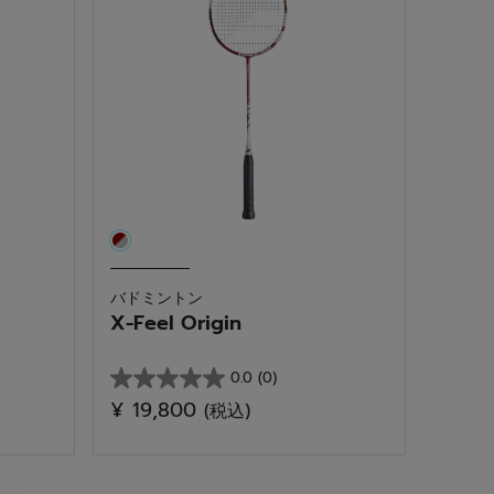
バドミントン
X-Feel Origin
0.0
(0)
星
¥ 19,800
(税込)
0.0
／
5