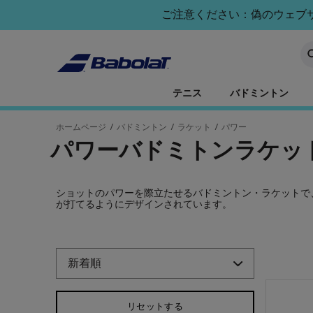
メインコンテンツへスキップ
フッターへスキップ
商品へスキップ
ご注意ください：偽のウェブサイ
キ
テニス
バドミントン
ホームページ
/
バドミントン
/
ラケット
/
パワー
パワーバドミトンラケッ
ショットのパワーを際立たせるバドミントン・ラケットで
が打てるようにデザインされています。
商品へスキップ
リセットする