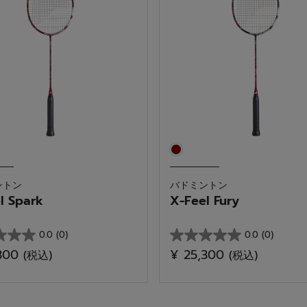
パワー
ントン
バドミントン
l Spark
X-Feel Fury
0.0
(0)
0.0
(0)
星
,300
¥ 25,300
(税込)
(税込)
0.0
／
5