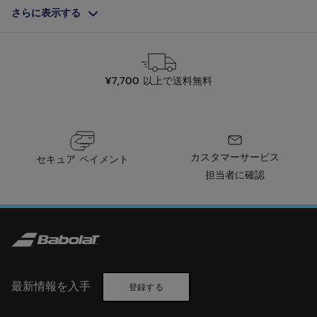
ビ
テニスシューズの選択は、コートサーフェスによって決まりま
さらに表示する
す。ハードコートには、耐久性とサポート力が高いシューズを選
ュ
びましょう。芝生やクレーコートでは、優れたグリップとサーフ
ー
ェスを生かせるスライドが可能なシューズが必要です。
ハードコート
このコートはグリップ力のある摩耗性が高い表面を持っていま
¥7,700 以上で送料無料
す。シューズは柔軟性を保ちながら、耐久性とグリップ力を兼ね
備えたソールを持つべきです。
クレーコート
このタイプのコートは、ハードコートに比べて滑りやすく、摩耗
性が低い表面を持っています。フラットで一体型のソールは、サ
カスタマーサービス
ーフェスを生かした最適なスライドのために地面との接触面積を
セキュア ペイメント
広げます。
担当者に確認
グラスコート
芝生のコートは柔らかく、湿気のために時々滑りやすくなりま
す。シューズは、このデリケートな表面に適応し、プレー中に優
れたグリップを提供しながらコートを保護するソールを持つべき
です。
プレーヤーのレベルに応じて
初級から中級のプレーヤーには、SFX Evoがあらゆるコートサー
最新情報を入手
登録する
フェスにおいて快適さを提供します。上級者には、SFX 4やJet
Tere 2は、快適さと軽さを求めるプレーヤーに理想的なモデルで
す。競技プレーヤーには、Jet Mach 3やPropulse Fury 3がそれ