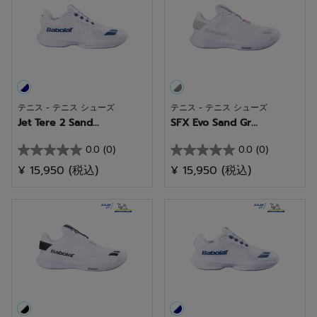
個
個
で
で
す。
す。
1
1
件
件
の
の
テニス - テニス シューズ
テニス - テニス シューズ
レ
レ
Jet Tere 2 Sand...
SFX Evo Sand Gr...
ビ
ビ
ュ
ュ
0.0
(0)
0.0
(0)
星
星
ー
ー
¥ 15,950
(税込)
¥ 15,950
(税込)
0.0
0.0
／
／
5
5
個
個
で
で
す。
す。