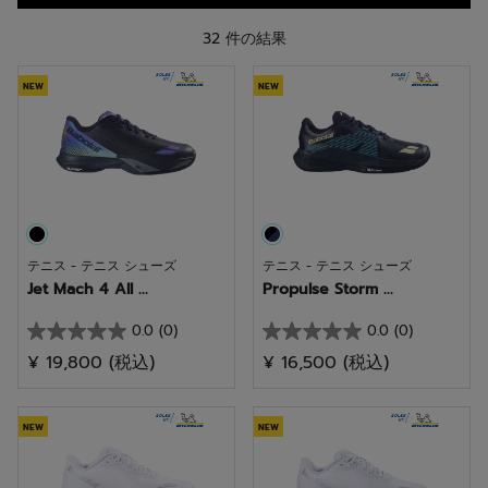
ます。
32 件の結果
NEW
NEW
テニス - テニス シューズ
テニス - テニス シューズ
Jet Mach 4 All ...
Propulse Storm ...
0.0
(0)
0.0
(0)
星
星
¥ 19,800
(税込)
¥ 16,500
(税込)
0.0
0.0
／
／
5
5
NEW
NEW
個
個
で
で