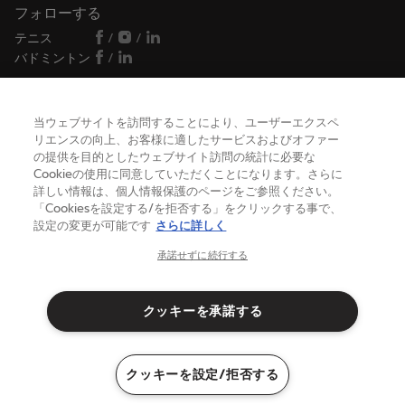
ぞれスピードと安定性のニーズに応えます。
フォローする
テニス
/
/
バボラシューズの特徴
バドミントン
/
バボラのテニスシューズは、イノベーションの最先端をいくミシ
ュランというパートナーと共に開発・設計しています。優れたグ
リップと耐久性を提供するソール、フランス製の頑丈で軽量な
Chamatex製の生地を使用しています。スピード、安定性、そし
て快適さなど、それぞれのニーズに応え、各シリーズのシューズ
当ウェブサイトを訪問することにより、ユーザーエクスペ
ヘルプ
がコート上での最適なパフォーマンスを保証します。
リエンスの向上、お客様に適したサービスおよびオファー
の提供を目的としたウェブサイト訪問の統計に必要な
バボラのテニスシューズシリーズ
Cookieの使用に同意していただくことになります。さらに
JETシリーズ：俊敏性
詳しい情報は、個人情報保護のページをご参照ください。
バボラについて
スピードを求めるプレーヤーには、
Jet Mach 3とJet Tere 2
が最
「Cookiesを設定する/を拒否する」をクリックする事で、
適な軽さとレスポンスを提供し、ボールへの迅速な加速を可能に
設定の変更が可能です
さらに詳しく
します。
日本
(日本語)
承諾せずに続行する
SFXシリーズ：快適さ
SFXシリーズは
、クッション性と衝撃吸収を重視したデザインに
より、テニスシューズの快適さを重視するプレーヤーに最適で
クッキーを承諾する
す。
PROPULSEシリーズ：安定性
利用規約
プライバシーポリシー
Propulse Fury 3は
、安定性とサポートを求めるプレーヤーのため
法律上の注意点
クッキー
クッキーを設定/拒否する
に設計されており、特に強い足場を持つプレーヤーに適していま
サイトマップ
©Babolat
す。