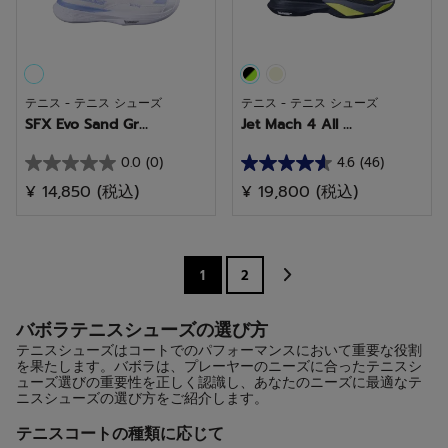
す。
す。
テニス - テニス シューズ
テニス - テニス シューズ
SFX Evo Sand Gr...
Jet Mach 4 All ...
0.0
(0)
4.6
(46)
星
星
¥ 14,850
(税込)
¥ 19,800
(税込)
0.0
4.6
／
／
5
5
個
個
1
2
で
で
す。
す。
バボラテニスシューズの選び方
46
テニスシューズはコートでのパフォーマンスにおいて重要な役割
を果たします。バボラは、プレーヤーのニーズに合ったテニスシ
件
ューズ選びの重要性を正しく認識し、あなたのニーズに最適なテ
の
ニスシューズの選び方をご紹介します。
レ
テニスコートの種類に応じて