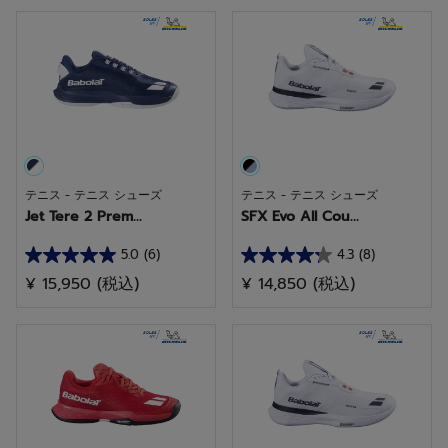
／
／
5
5
個
個
で
で
す。
す。
テニス - テニス シューズ
テニス - テニス シューズ
Jet Tere 2 Prem...
SFX Evo All Cou...
5.0
(6)
4.3
(8)
星
星
¥ 15,950
(税込)
¥ 14,850
(税込)
5.0
4.3
／
／
5
5
個
個
で
で
す。
す。
6
8