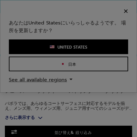
メインコンテンツへスキップ
フッターへスキップ
商品へスキップ
ご注意ください：偽のウェブサイトが当社のブランドを
模倣しています。公式サイトは www.babolat.com の
みです。
あなたはUnited Statesにいらっしゃるようです。 場
所を更新しますか？
キーワードまたは商品番号を入力する
UNITED STATES
ホームページ
/
テニス
/
シューズ
日本
テニスシューズ
See all available regions
シューズ
ラケット
ストリング
グリップ
バボラでは、あらゆるコートサーフェスに対応するモデルを揃
え、メンズ用、ウィメンズ用、ジュニア用すべてのシューズがデ
ザインと革新性、テクノロジーを兼ね備えています。安定したサ
さらに表示する
ポートで激しいフットワークを支えるPropulseシリーズ、スピー
ドを追求した軽量モデルのJetシリーズ、クッション性と快適性を
追求したSFXシリーズなど、幅広いニーズに応えるラインアッ
商品へスキップ
プ。地面をしっかりとらえ、より速くボールを捉えることが出来
並び替え& 絞り込み