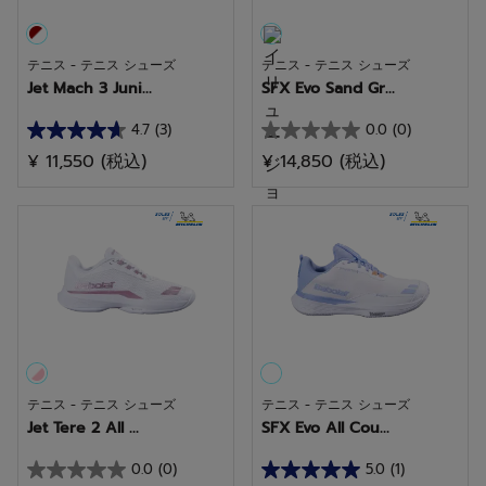
件
件
の
の
テニス - テニス シューズ
テニス - テニス シューズ
レ
レ
Jet Mach 3 Juni...
SFX Evo Sand Gr...
ビ
ビ
ュ
ュ
4.7
(3)
0.0
(0)
星
星
ー
ー
¥ 11,550
(税込)
¥ 14,850
(税込)
4.7
0.0
／
／
5
5
個
個
で
で
す。
す。
3
件
の
テニス - テニス シューズ
テニス - テニス シューズ
レ
Jet Tere 2 All ...
SFX Evo All Cou...
ビ
ュ
0.0
(0)
5.0
(1)
星
星