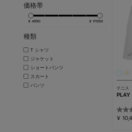
個
価格帯
で
す。
¥ 4950
¥ 17050
種類
検索する
T シャツ
種類で絞り込み: T シャツ
検索する
ジャケット
種類で絞り込み: ジャケット
検索する
ショートパンツ
種類で絞り込み: ショートパンツ
検索する
スカート
種類で絞り込み: スカート
検索する
パンツ
テニス
種類で絞り込み: パンツ
PLAY 
星
¥ 10,
0.0
／