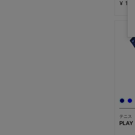
¥ 10,
0.0
／
5
個
で
す。
テニス
PLAY 