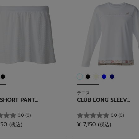
個
で
す。
テニス
SHORT PANT...
CLUB LONG SLEEV...
0.0
(0)
0.0
(0)
星
450
¥ 7,150
(税込)
(税込)
0.0
／