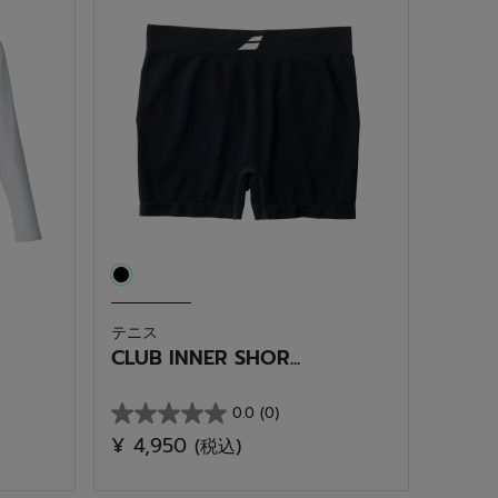
個
で
す。
テニス
CLUB INNER SHOR...
0.0
(0)
星
¥ 4,950
(税込)
0.0
／