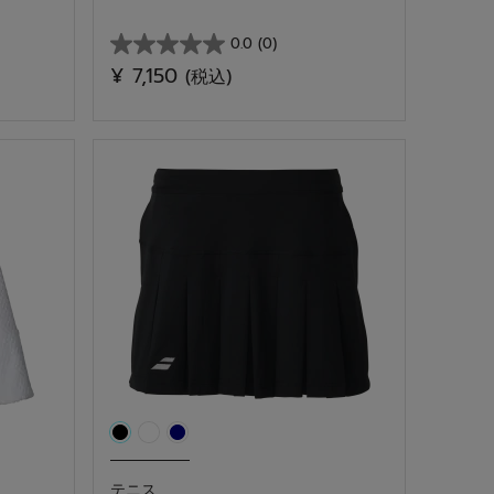
0.0
(0)
星
¥ 7,150
(税込)
0.0
／
5
個
で
す。
テニス