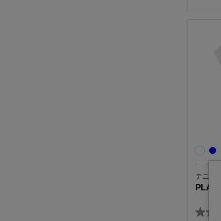
／
5
個
で
す。
テニス
PLAY 
星