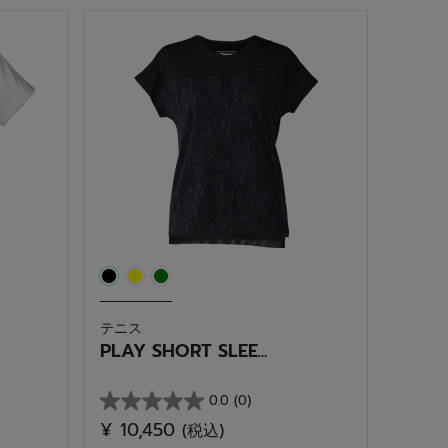
5
個
で
す。
テニス
PLAY SHORT SLEE...
0.0
(0)
星
¥ 10,450
(税込)
0.0