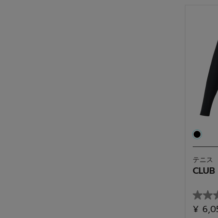
5
個
で
す。
テニス
CLUB 
星
¥ 6,
0.0