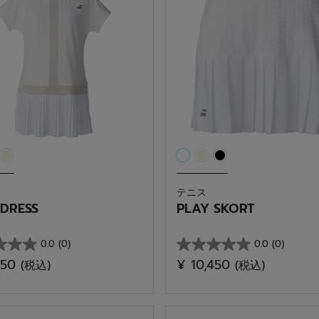
アパレル
テニス
 DRESS
PLAY SKORT
0.0
(0)
0.0
(0)
星
750
¥ 10,450
(税込)
(税込)
0.0
／
5