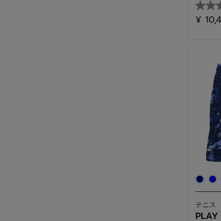
星
¥ 10,
0.0
／
5
個
で
す。
テニス
PLAY 