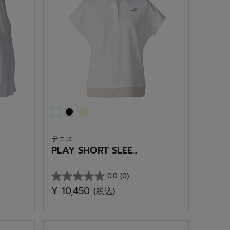
テニス
PLAY SHORT SLEE...
0.0
(0)
星
¥ 10,450
(税込)
0.0
／
5