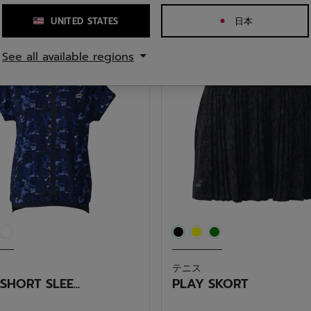
450
¥ 10,450
(税込)
(税込)
0.0
UNITED STATES
日本
／
5
See all available regions
個
で
す。
テニス
SHORT SLEE...
PLAY SKORT