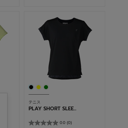
／
5
個
で
す。
テニス
PLAY SHORT SLEE...
0.0
(0)
星