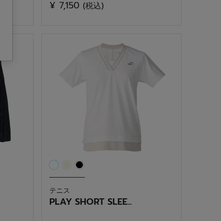
¥ 7,150
(税込)
0.0
／
5
個
で
す。
テニス
PLAY SHORT SLEE...