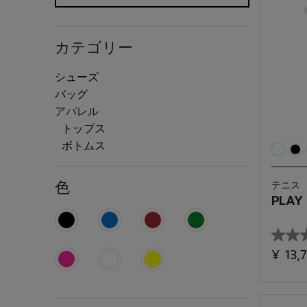
カテゴリー
シューズ
カテゴリーで絞り込み: シューズ
バッグ
カテゴリーで絞り込み: バッグ
selected 現在カテゴリーで絞り込み中: 
アパレル
トップス
カテゴリーで絞り込み: トップス
ボトムス
カテゴリーで絞り込み: ボトムス
色
テニス
PLAY
色で絞り込み: Black
色で絞り込み: Blue
色で絞り込み: Brown
色で絞り込み: Green
星
¥ 13,
0.0
色で絞り込み: Pink
色で絞り込み: White
色で絞り込み: Yellow
／
5