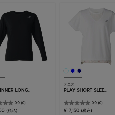
5
個
で
す。
テニス
INNER LONG...
PLAY SHORT SLEE...
0.0
(0)
0.0
(0)
星
050
¥ 7,150
(税込)
(税込)
0.0