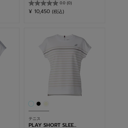
0.0
(0)
星
¥ 10,450
(税込)
0.0
／
5
個
で
す。
テニス
PLAY SHORT SLEE...