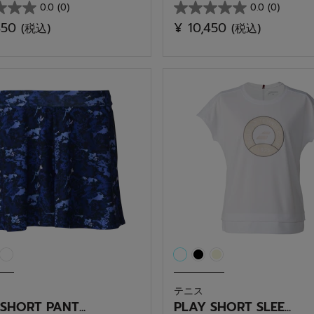
0.0
(0)
0.0
(0)
星
450
¥ 10,450
(税込)
(税込)
0.0
／
5
個
で
す。
テニス
SHORT PANT...
PLAY SHORT SLEE...