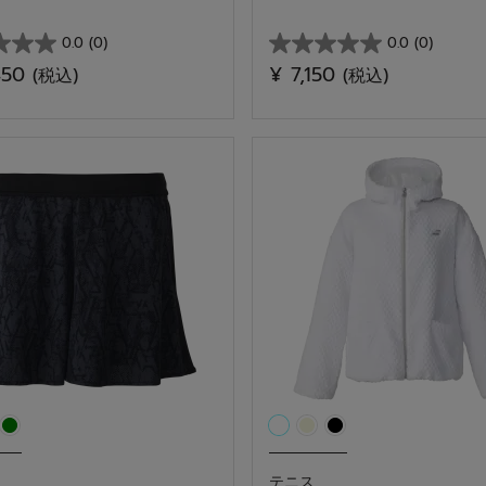
0.0
(0)
0.0
(0)
星
450
¥ 7,150
(税込)
(税込)
0.0
／
5
個
で
す。
テニス