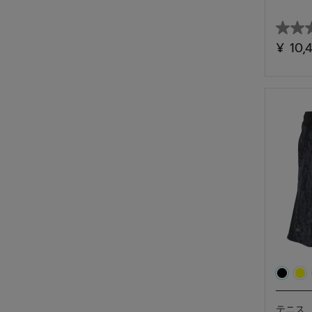
星
¥ 10,
0.0
／
5
個
で
す。
テニス