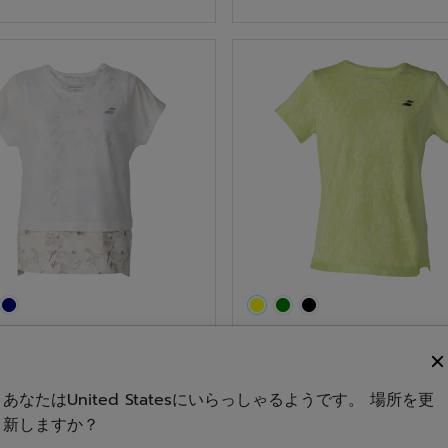
／
5
個
で
す。
テニス
SHORT SLEE...
PLAY SHORT SLEE...
あなたはUnited Statesにいらっしゃるようです。 場所を更
新しますか？
0.0
(0)
0.0
(0)
星