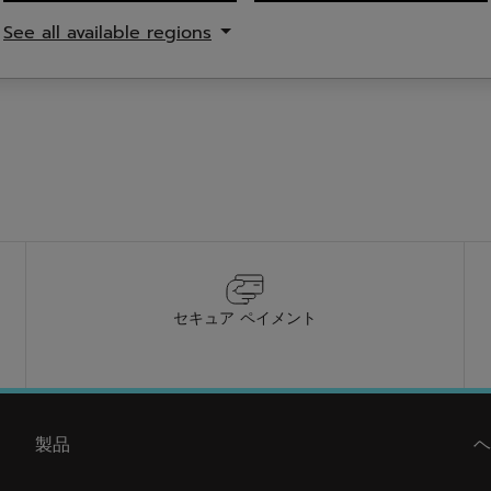
15
See all available regions
件
の
レ
ビ
ュ
ー
セキュア ペイメント
製品
ヘ