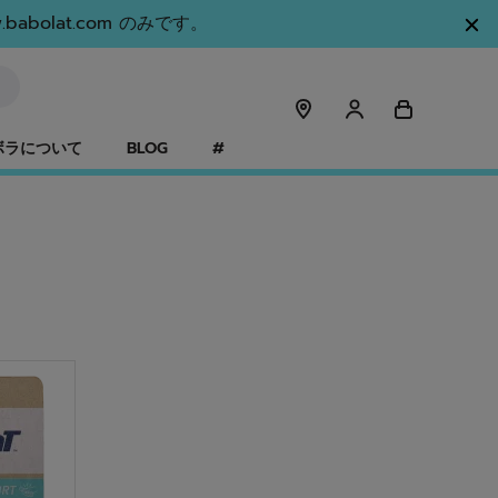
olat.com のみです。
ボラについて
BLOG
#