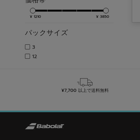
10
件
の
¥ 1210
¥ 3850
レ
パックサイズ
ビ
ュ
検索する
3
ー
パックサイズで絞り込み: 3
検索する
12
パックサイズで絞り込み: 12
¥7,700 以上で送料無料