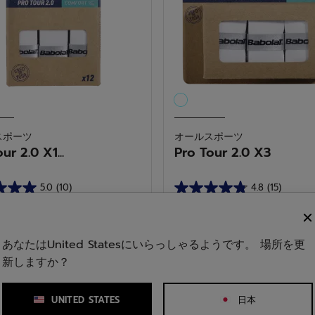
み中: クッション性
スポーツ
オールスポーツ
ur 2.0 X1...
Pro Tour 2.0 X3
5.0
(10)
4.8
(15)
星
850
¥ 1,210
(税込)
(税込)
4.8
／
あなたはUnited Statesにいらっしゃるようです。 場所を更
5
新しますか？
レルアクセサリー
個
で
1
す。
UNITED STATES
日本