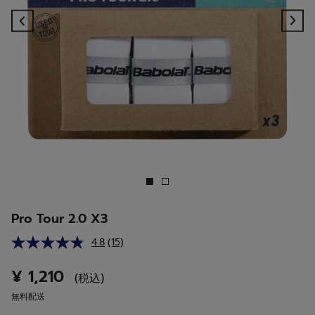
Previous
Ne
Pro Tour 2.0 X3
4.8
(15)
レ
ビ
ュ
¥ 1,210
(税込)
ー
を
無料配送
読