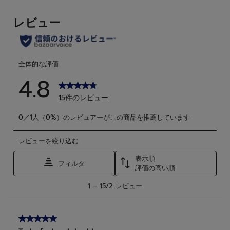
個
個
で
で
す。
す。
1
2
件
件
の
の
レ
レ
ビ
ビ
ュ
ュ
ー
ー