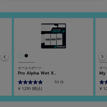
Previous
オールスポーツ
オー
Pro Alpha Wet X...
My 
5.0
(1)
星
星
¥ 1,210
(税込)
¥ 1
5.0
5.0
／
／
5
5