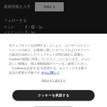
最新情報を入手
登録する
フォローする
テニス
/
/
バドミントン
/
当ウェブサイトを訪問することにより、ユーザーエクスペ
リエンスの向上、お客様に適したサービスおよびオファー
ヘルプ
の提供を目的としたウェブサイト訪問の統計に必要な
Cookieの使用に同意していただくことになります。さらに
詳しい情報は、個人情報保護のページをご参照ください。
バボラについて
「Cookiesを設定する/を拒否する」をクリックする事で、
設定の変更が可能です
さらに詳しく
承諾せずに続行する
日本
(日本語)
クッキーを承諾する