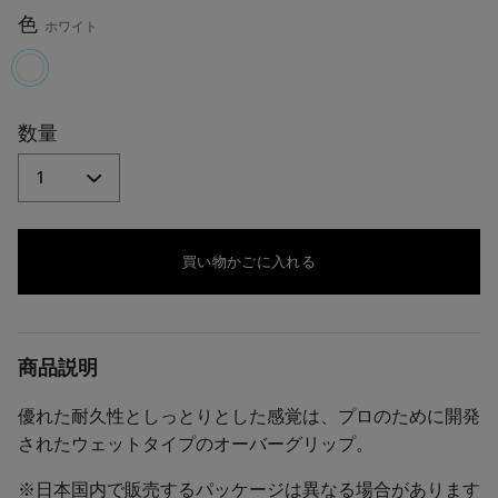
む.
同
色
ホワイト
じ
ペ
ー
ジ
selected
の
リ
数量
ン
ク。
買い物かごに入れる
商品説明
優れた耐久性としっとりとした感覚は、プロのために開発
されたウェットタイプのオーバーグリップ。
※日本国内で販売するパッケージは異なる場合があります