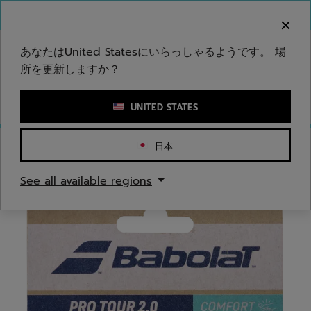
メインコンテンツへスキップ
フッターへスキップ
ご注意ください：偽のウェブサイトが当社のブランドを
模倣しています。公式サイトは www.babolat.com の
みです。
あなたはUnited Statesにいらっしゃるようです。 場
所を更新しますか？
キーワードまたは商品番号を入力する
UNITED STATES
日本
ホームページ
/
テニス
/
オーバーグリップ
See all available regions