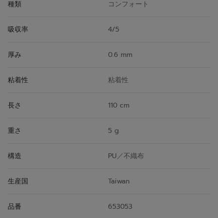
種類
コンフォート
吸収率
4/5
厚み
0.6 mm
粘着性
粘着性
長さ
110 cm
重さ
5 g
構造
PU／不織布
生産国
Taiwan
品番
653053