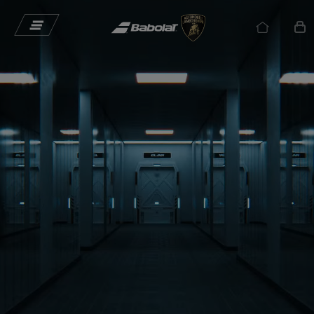
メインコンテンツへスキップ
フッターへスキップ