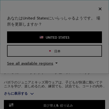
メインコンテンツへスキップ
フッターへスキップ
商品へスキップ
ご注意ください：偽のウェブサイトが当社のブランドを
模倣しています。公式サイトは www.babolat.com の
みです。
あなたはUnited Statesにいらっしゃるようです。 場
所を更新しますか？
キーワードまたは商品番号を入力する
UNITED STATES
ホームページ
/
ジュニア/キッズ
/
アパレル
日本
アパレル
See all available regions
アパレル
ラケット
シューズ
バッグ
バボラのジュニアとキッズ用ウェアは、子どもが快適に動いてテ
ニスを学び、楽しめるため、練習でも、試合でも、コートの内外
でも活躍します。
さらに表示する
商品へスキップ
並び替え& 絞り込み