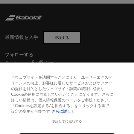
最新情報を入手
登録する
フォローする
テニス
/
/
バドミントン
/
当ウェブサイトを訪問することにより、ユーザーエクスペ
リエンスの向上、お客様に適したサービスおよびオファー
の提供を目的としたウェブサイト訪問の統計に必要な
ヘルプ
Cookieの使用に同意していただくことになります。さらに
詳しい情報は、個人情報保護のページをご参照ください。
「Cookiesを設定する/を拒否する」をクリックする事で、
設定の変更が可能です
さらに詳しく
バボラについて
承諾せずに続行する
日本
(日本語)