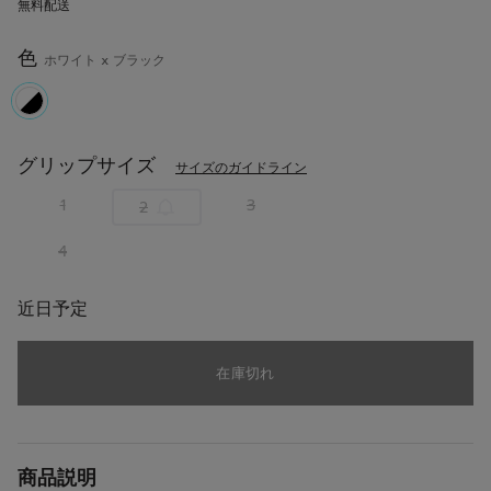
無料配送
読
む.
同
色
ホワイト x ブラック
じ
ペ
ー
ジ
selected
の
リ
グリップサイズ
サイズのガイドライン
ン
ク。
1
3
2
4
近日予定
在庫切れ
商品説明