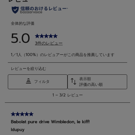
す。
す。
2
件
の
レ
ビ
ュ
ー