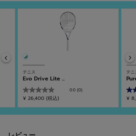
Previous
テニス
テニ
Evo Drive Lite ...
Pur
0.0
(0)
星
星
¥ 26,400
(税込)
¥ 8
0.0
5.0
／
／
5
5
個
個
で
で