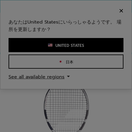
メインコンテンツへスキップ
フッターへスキップ
ご注意ください：偽のウェブサイトが当社のブランドを
模倣しています。公式サイトは www.babolat.com の
みです。
あなたはUnited Statesにいらっしゃるようです。 場
所を更新しますか？
キーワードまたは商品番号を入力する
UNITED STATES
日本
ホームページ
/
テニス
/
ラケット
See all available regions