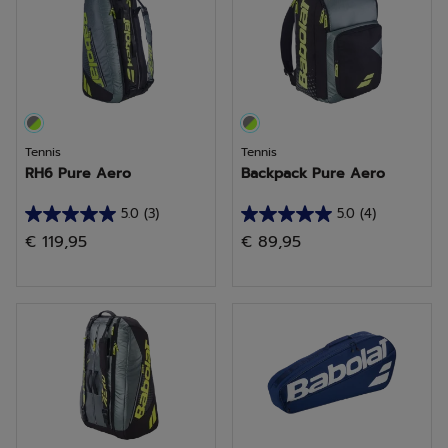
recensioni
recensioni
Tennis
Tennis
RH6 Pure Aero
Backpack Pure Aero
5.0
(3)
5.0
(4)
5.0
5.0
€ 119,95
€ 89,95
su
su
5
5
stelle.
stelle.
3
4
recensioni
recensioni