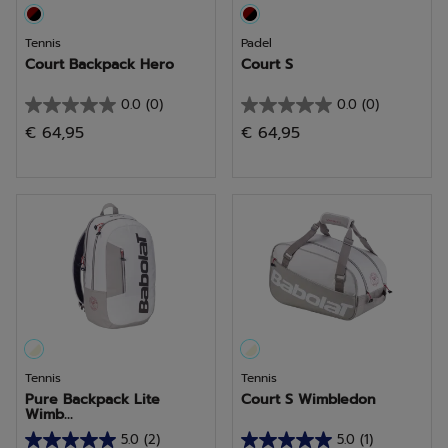
Tennis
Padel
Court Backpack Hero
Court S
0.0
(0)
0.0
(0)
0.0
0.0
€ 64,95
€ 64,95
su
su
5
5
stelle.
stelle.
Tennis
Tennis
Pure Backpack Lite
Court S Wimbledon
Wimb...
5.0
(2)
5.0
(1)