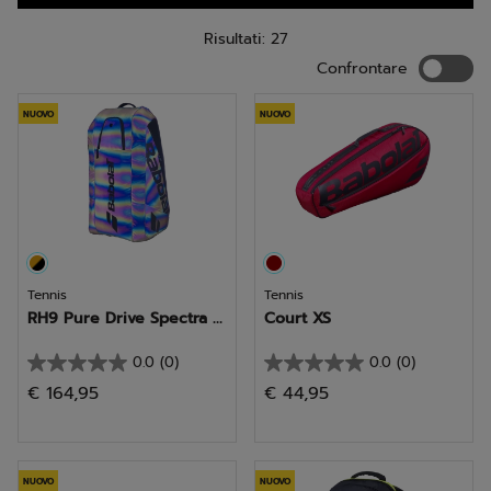
Risultati: 27
Confron
Confrontare
NUOVO
NUOVO
Tennis
Tennis
RH9 Pure Drive Spectra ...
Court XS
0.0
(0)
0.0
(0)
0.0
0.0
€ 164,95
€ 44,95
su
su
5
5
stelle.
stelle.
NUOVO
NUOVO