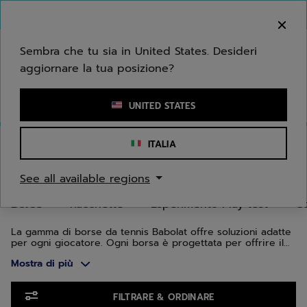
Passa al contenuto principale
Passa al piè di pagina
Vai ai prodotti
Benvenuto! Ti informiamo che non effettuiamo
consegne nella tua zona.
Sembra che tu sia in United States. Desideri
aggiornare la tua posizione?
Inserisci una parola chiave o il numero di un articolo
UNITED STATES
Home
/
Tennis
/
Borse
ITALIA
BORSE DA TENNIS
See all available regions
Borse
Racchette
Esperimento Play test
C
La gamma di borse da tennis Babolat offre soluzioni adatte
per ogni giocatore. Ogni borsa è progettata per offrire il
perfetto equilibrio tra stile, comfort e praticità. Qualunque
Mostra di più
sia il tuo livello di gioco o il tuo mezzo di trasporto, Babolat
ha la borsa da tennis ideale per accompagnarti in campo.
Vai ai prodotti
FILTRARE & ORDINARE