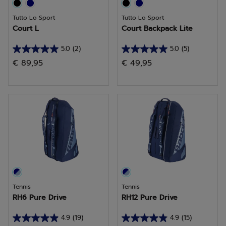
Tutto Lo Sport
Tutto Lo Sport
Court L
Court Backpack Lite
5.0
(2)
5.0
(5)
5.0
5.0
€ 89,95
€ 49,95
su
su
5
5
stelle.
stelle.
2
5
recensioni
recensioni
Tennis
Tennis
RH6 Pure Drive
RH12 Pure Drive
4.9
(19)
4.9
(15)
4.9
4.9