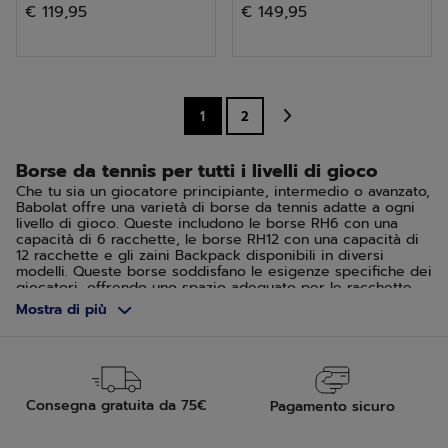
€ 119,95
€ 149,95
su
su
5
5
stelle.
stelle.
19
15
1
2
recensioni
recensioni
Borse da tennis per tutti i livelli di gioco
Che tu sia un giocatore principiante, intermedio o avanzato,
Babolat offre una varietà di borse da tennis adatte a ogni
livello di gioco. Queste includono le borse RH6 con una
capacità di 6 racchette, le borse RH12 con una capacità di
12 racchette e gli zaini Backpack disponibili in diversi
modelli. Queste borse soddisfano le esigenze specifiche dei
giocatori, offrendo uno spazio adeguato per le racchette,
l'abbigliamento e gli accessori necessari in campo. Grazie
Mostra di più
agli scomparti specializzati, Babolat assicura che ogni
giocatore possa viaggiare con comfort e stile, qualunque
sia il suo livello di gioco.
Borse da tennis facili da trasportare
Consegna gratuita da 75€
Pagamento sicuro
Quando si tratta di trasportare la tua attrezzatura da tennis,
Babolat ha pensato a tutto. I vari modelli di borsa sono
progettati per adattarsi alle diverse modalità di trasporto.