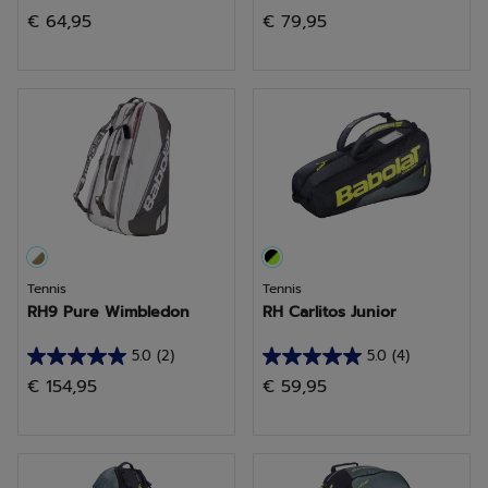
5.0
5.0
€ 64,95
€ 79,95
su
su
5
5
stelle.
stelle.
2
1
recensioni
recensione
Tennis
Tennis
RH9 Pure Wimbledon
RH Carlitos Junior
5.0
(2)
5.0
(4)
5.0
5.0
€ 154,95
€ 59,95
su
su
5
5
stelle.
stelle.
2
4