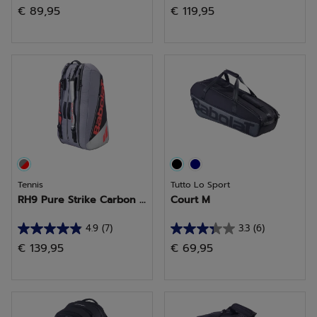
€ 89,95
€ 119,95
su
su
5
5
stelle.
stelle.
2
2
recensioni
recensioni
Tennis
Tutto Lo Sport
RH9 Pure Strike Carbon ...
Court M
4.9
(7)
3.3
(6)
4.9
3.3
€ 139,95
€ 69,95
su
su
5
5
stelle.
stelle.
7
6