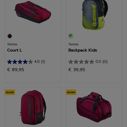
Tennis
Tennis
Court L
Backpack Kids
4.0
(1)
0.0
(0)
4.0
0.0
€ 89,95
€ 39,95
su
su
5
5
stelle.
stelle.
1
NUOVO
NUOVO
recensione