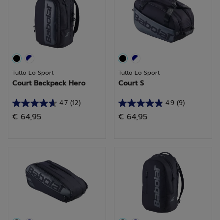
recensioni
recensioni
Tutto Lo Sport
Tutto Lo Sport
Court Backpack Hero
Court S
4.7
(12)
4.9
(9)
4.7
4.9
€ 64,95
€ 64,95
su
su
5
5
stelle.
stelle.
12
9
recensioni
recensioni