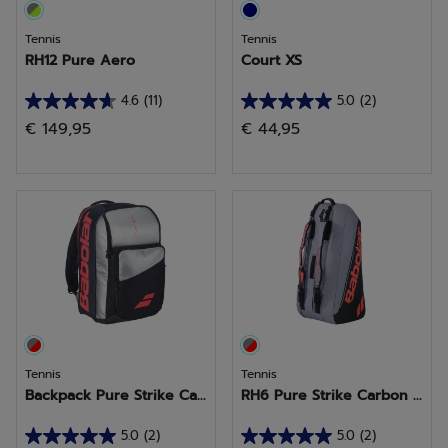
Tennis
Tennis
RH12 Pure Aero
Court XS
4.6
(11)
5.0
(2)
4.6
5.0
€ 149,95
€ 44,95
su
su
5
5
stelle.
stelle.
11
2
recensioni
recensioni
Tennis
Tennis
Backpack Pure Strike Ca...
RH6 Pure Strike Carbon ...
5.0
(2)
5.0
(2)
5.0
5.0