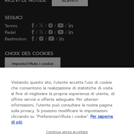
RICEVI LE NOTIZIE
ISCRIVITI
SEGUICI
Tennis
/
/
/
/
Padel
/
/
/
/
Badminton
/
/
/
CHOIX DES COOKIES
Imposto/rifiuto i cookie
Visitando questo sito, l’utente accetta l’uso di cookie
che consentono la realizzazione di statistiche di visita
AIUTO
al fine di migliorare la propria esperienza di utente, di
offrire servizi e offerte adeguate. Per ulteriori
informazioni, l’utente può consultare la nostra pagina
sulla privacy. Si possono modificare le impostazioni
CHI SIAMO
cliccando su “Preferenze/rifiuta i cookie”.
Per saperne
di più
Italia
(italiano)
Continua senza accettare