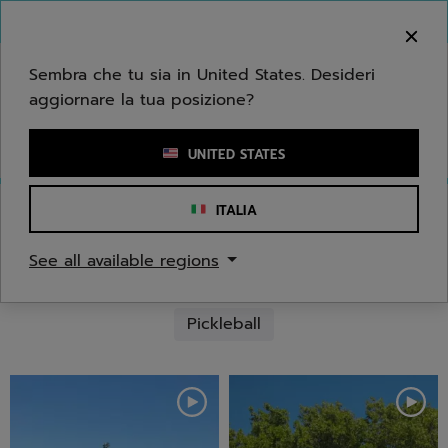
Passa al contenuto principale
Passa al piè di pagina
Benvenuto! Ti informiamo che non effettuiamo
consegne nella tua zona.
Sembra che tu sia in United States. Desideri
aggiornare la tua posizione?
Inserisci una parola chiave o il numero di un articolo
UNITED STATES
ITALIA
#BABOLATFAMILY
See all available regions
Tutti
Tennis
Badminton
Padel
Pickleball
Media Gallery