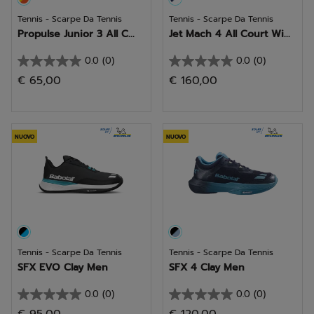
Tennis - Scarpe Da Tennis
Tennis - Scarpe Da Tennis
Propulse Junior 3 All C...
Jet Mach 4 All Court Wi...
0.0
(0)
0.0
(0)
0.0
0.0
€ 65,00
€ 160,00
su
su
5
5
stelle.
stelle.
NUOVO
NUOVO
Tennis - Scarpe Da Tennis
Tennis - Scarpe Da Tennis
SFX EVO Clay Men
SFX 4 Clay Men
0.0
(0)
0.0
(0)
0.0
0.0