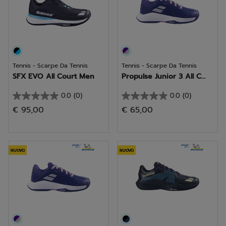
Tennis - Scarpe Da Tennis
Tennis - Scarpe Da Tennis
SFX EVO All Court Men
Propulse Junior 3 All C...
0.0
(0)
0.0
(0)
0.0
0.0
€ 95,00
€ 65,00
su
su
5
5
stelle.
stelle.
NUOVO
NUOVO