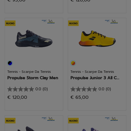
€ 95,00
€ 120,00
su
su
5
5
stelle.
stelle.
NUOVO
NUOVO
Tennis - Scarpe Da Tennis
Tennis - Scarpe Da Tennis
Propulse Storm Clay Men
Propulse Junior 3 All C...
0.0
(0)
0.0
(0)
0.0
0.0
€ 120,00
€ 65,00
su
su
5
5
stelle.
stelle.
NUOVO
NUOVO