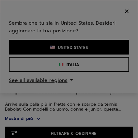
Passa al contenuto principale
Passa al piè di pagina
Vai ai prodotti
Benvenuto! Ti informiamo che non effettuiamo
consegne nella tua zona.
Sembra che tu sia in United States. Desideri
aggiornare la tua posizione?
Inserisci una parola chiave o il numero di un articolo
UNITED STATES
Home
/
Tennis
/
Scarpe
ITALIA
SCARPE DA TENNIS
See all available regions
Scarpe
Racchette
Esperimento Play test
Arriva sulla palla più in fretta con le scarpe da tennis
Babolat! Con modelli da uomo, donna e junior, queste
scarpe combinano design, innovazione e tecnologia. Sono
Mostra di più
state progettate varie gamme per adattarsi al meglio alla
morfologia del tuo piede e al tuo tipo di gioco: la gamma
Jet per la velocità, Propulse per la stabilità e SFX per il
Vai ai prodotti
comfort.
FILTRARE & ORDINARE