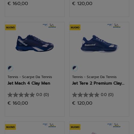
€ 160,00
€ 120,00
su
su
5
5
stelle.
stelle.
NUOVO
NUOVO
Tennis - Scarpe Da Tennis
Tennis - Scarpe Da Tennis
Jet Mach 4 Clay Men
Jet Tere 2 Premium Clay...
0.0
(0)
0.0
(0)
0.0
0.0
€ 160,00
€ 120,00
su
su
5
5
stelle.
stelle.
NUOVO
NUOVO