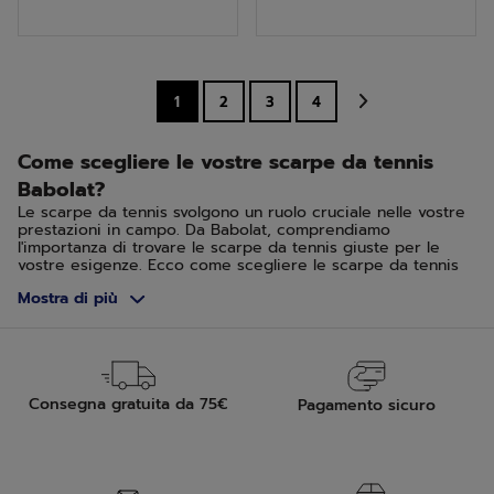
5
5
stelle.
stelle.
1
2
3
4
Come scegliere le vostre scarpe da tennis
Babolat?
Le scarpe da tennis svolgono un ruolo cruciale nelle vostre
prestazioni in campo. Da Babolat, comprendiamo
l'importanza di trovare le scarpe da tennis giuste per le
vostre esigenze. Ecco come scegliere le scarpe da tennis
adatte alle vostre necessità.
Mostra di più
In base al tipo di superficie del campo da tennis
La scelta delle vostre scarpe da tennis deve essere
influenzata dal tipo di superficie su cui giocate. Per i campi
duri, optate per scarpe che offrano maggiore durata e
supporto. I campi in erba e terra battuta richiedono scarpe
Consegna gratuita da 75€
Pagamento sicuro
con una buona aderenza e capacità di scivolare in modo
controllato.
Campo duro, green set e quick
Questo tipo di campo ha una superficie abrasiva che offre