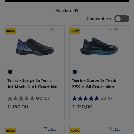
Risultati: 89
Confron
Confrontare
NUOVO
NUOVO
Tennis - Scarpe Da Tennis
Tennis - Scarpe Da Tennis
Jet Mach 4 All Court Me...
SFX 4 All Court Men
0.0
(0)
5.0
(1)
0.0
5.0
€ 160,00
€ 120,00
su
su
5
5
stelle.
stelle.
1
NUOVO
NUOVO