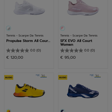
Tennis - Scarpe Da Tennis
Tennis - Scarpe Da Tennis
Propulse Storm All Cour...
SFX EVO All Court
Women
0.0
(0)
0.0
(0)
0.0
0.0
€ 120,00
€ 95,00
su
su
5
5
stelle.
stelle.
NUOVO
NUOVO