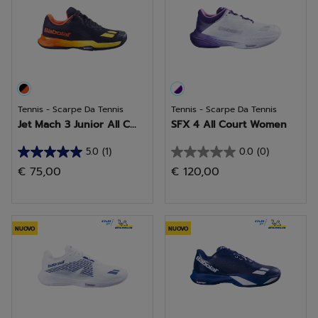
recensione
Tennis - Scarpe Da Tennis
Tennis - Scarpe Da Tennis
Jet Mach 3 Junior All C...
SFX 4 All Court Women
5.0
(1)
0.0
(0)
5.0
0.0
€ 75,00
€ 120,00
su
su
5
5
stelle.
stelle.
1
NUOVO
NUOVO
recensione