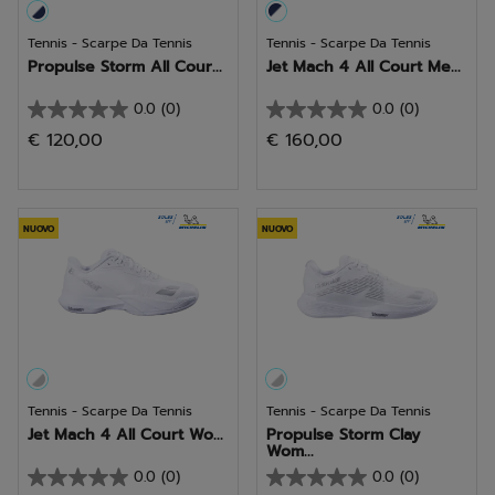
Tennis - Scarpe Da Tennis
Tennis - Scarpe Da Tennis
Propulse Storm All Cour...
Jet Mach 4 All Court Me...
0.0
(0)
0.0
(0)
0.0
0.0
€ 120,00
€ 160,00
su
su
5
5
stelle.
stelle.
NUOVO
NUOVO
Tennis - Scarpe Da Tennis
Tennis - Scarpe Da Tennis
Jet Mach 4 All Court Wo...
Propulse Storm Clay
Wom...
0.0
(0)
0.0
(0)
0.0
0.0