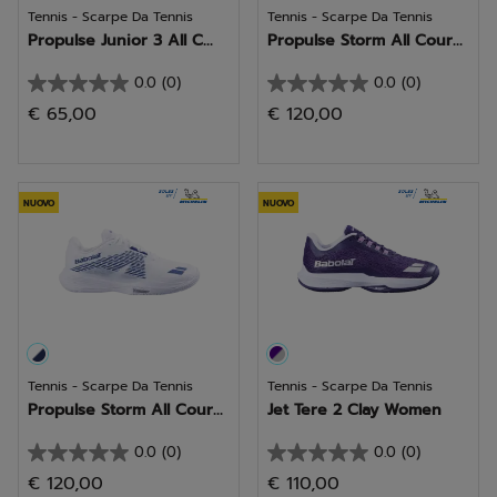
Tennis - Scarpe Da Tennis
Tennis - Scarpe Da Tennis
Propulse Junior 3 All C...
Propulse Storm All Cour...
0.0
(0)
0.0
(0)
0.0
0.0
€ 65,00
€ 120,00
su
su
5
5
stelle.
stelle.
NUOVO
NUOVO
Tennis - Scarpe Da Tennis
Tennis - Scarpe Da Tennis
Propulse Storm All Cour...
Jet Tere 2 Clay Women
0.0
(0)
0.0
(0)
0.0
0.0
€ 120,00
€ 110,00
su
su