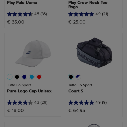
Play Polo Uomo
Play Crew Neck Tee
Raga...
4.5
(35)
4.9
(21)
4.5
4.9
€ 35,00
€ 25,00
su
su
5
5
stelle.
stelle.
35
21
recensioni
recensioni
Tutto Lo Sport
Tutto Lo Sport
Pure Logo Cap Unisex
Court S
4.3
(29)
4.9
(9)
4.3
4.9
€ 18,00
€ 64,95
su
su
5
5