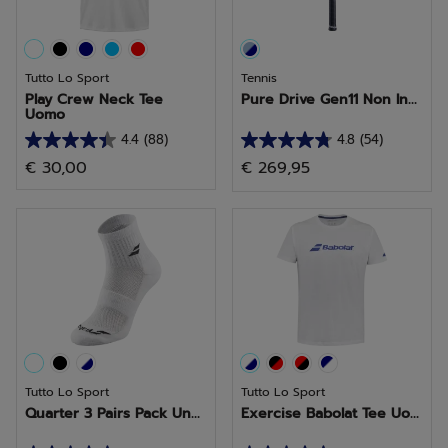
Tutto Lo Sport
Tennis
Play Crew Neck Tee
Pure Drive Gen11 Non In...
Uomo
4.4
(88)
4.8
(54)
4.4
4.8
€ 30,00
€ 269,95
su
su
5
5
stelle.
stelle.
88
54
recensioni
recensioni
Tutto Lo Sport
Tutto Lo Sport
Quarter 3 Pairs Pack Un...
Exercise Babolat Tee Uo...