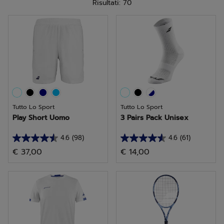
Risultati: 70
Tutto Lo Sport
Tutto Lo Sport
Play Short Uomo
3 Pairs Pack Unisex
4.6
(98)
4.6
(61)
4.6
4.6
€ 37,00
€ 14,00
su
su
5
5
stelle.
stelle.
98
61
recensioni
recensioni