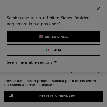
Passa al contenuto principale
Passa al piè di pagina
Vai ai prodotti
Benvenuto! Ti informiamo che non effettuiamo
consegne nella tua zona.
Sembra che tu sia in United States. Desideri
aggiornare la tua posizione?
Inserisci una parola chiave o il numero di un articolo
UNITED STATES
Home
/
Tennis
/
Back to clubs
ITALIA
BACK TO TENNIS CLUBS
See all available regions
Back to clubs
Racchette
Esperimento Play tes
Trovate tutti i nostri prodotti Babolat per il tennis che vi
aiuteranno a tornare a giocare.
Vai ai prodotti
FILTRARE & ORDINARE