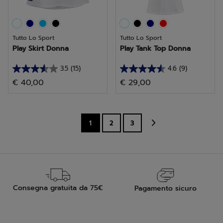
Tutto Lo Sport
Tutto Lo Sport
Play Skirt Donna
Play Tank Top Donna
3.5
(15)
4.6
(9)
3.5
4.6
€ 40,00
€ 29,00
su
su
5
5
stelle.
stelle.
15
9
1
2
3
recensioni
recensioni
Consegna gratuita da 75€
Pagamento sicuro