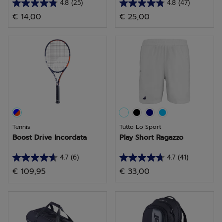
4.8
(25)
4.8
(47)
4.8
4.8
€ 14,00
€ 25,00
su
su
5
5
stelle.
stelle.
25
47
recensioni
recensioni
Tennis
Tutto Lo Sport
Boost Drive Incordata
Play Short Ragazzo
4.7
(6)
4.7
(41)
4.7
4.7
€ 109,95
€ 33,00
su
su
5
5
stelle.
stelle.
6
41