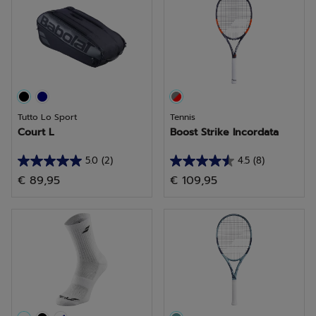
stelle.
stelle.
29
9
recensioni
recensioni
Tutto Lo Sport
Tennis
Court L
Boost Strike Incordata
5.0
(2)
4.5
(8)
5.0
4.5
€ 89,95
€ 109,95
su
su
5
5
stelle.
stelle.
2
8
recensioni
recensioni