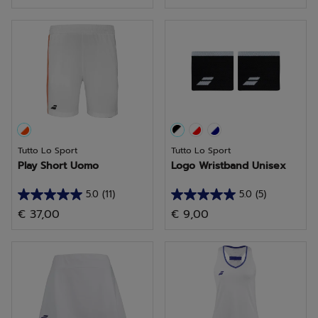
5
5
stelle.
stelle.
10
4
recensioni
recensioni
Tutto Lo Sport
Tutto Lo Sport
Play Short Uomo
Logo Wristband Unisex
5.0
(11)
5.0
(5)
5.0
5.0
€ 37,00
€ 9,00
su
su
5
5
stelle.
stelle.
11
5
recensioni
recensioni