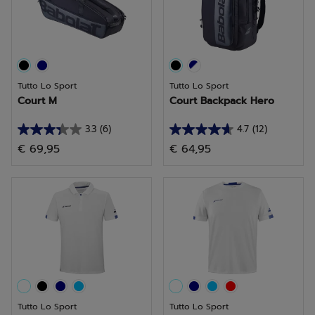
recensioni
recensioni
Tutto Lo Sport
Tutto Lo Sport
Court M
Court Backpack Hero
3.3
(6)
4.7
(12)
3.3
4.7
€ 69,95
€ 64,95
su
su
5
5
stelle.
stelle.
6
12
recensioni
recensioni
Tutto Lo Sport
Tutto Lo Sport