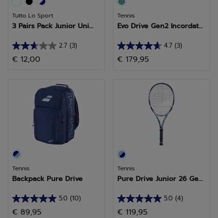
Tutto Lo Sport
Tennis
3 Pairs Pack Junior Uni...
Evo Drive Gen2 Incordat...
2.7
(3)
4.7
(3)
2.7
4.7
€ 12,00
€ 179,95
su
su
5
5
stelle.
stelle.
3
3
recensioni
recensioni
Tennis
Tennis
Backpack Pure Drive
Pure Drive Junior 26 Ge...
5.0
(10)
5.0
(4)
5.0
5.0
€ 89,95
€ 119,95
su
su