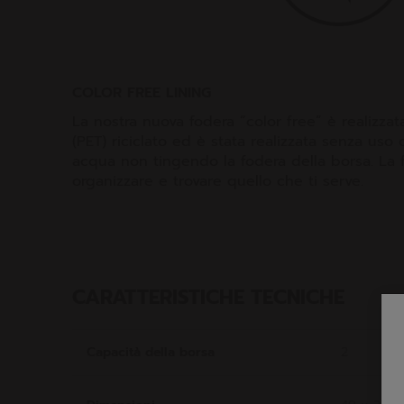
COLOR FREE LINING
La nostra nuova fodera “color free” è realizzat
(PET) riciclato ed è stata realizzata senza uso 
acqua non tingendo la fodera della borsa. La 
organizzare e trovare quello che ti serve.
CARATTERISTICHE TECNICHE
Capacità della borsa
2