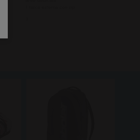
aree dedicate
1 tasca esterna con zip
3