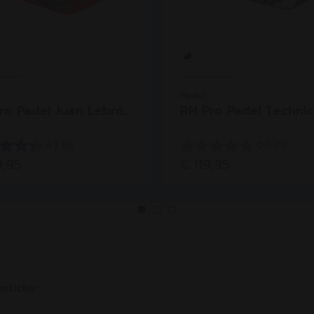
Padel
ro Padel Juan Lebró...
RH Pro Padel Technic
4.3
(6)
0.0
(0)
0.0
9,95
€ 119,95
su
5
.
stelle.
sioni