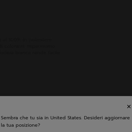
a al 100% in poliestere
di coloranti: risparmiamo
fodera bianca rende facile
Capacità
Sembra che tu sia in United States. Desideri aggiornare
la tua posizione?