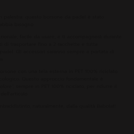
in palestra: questo borsone da padel è stato
abbia bisogno.
zionale, facile da usare, e ti accompagnerà durante
 di trasportare fino a 2 racchette e tutta
 padel. Gli accessori saranno sempre a portata di
a.
orsone con una tela esterna in PET 100% riciclato:
ecologico. Questo approccio fondamentale è
olore"
, sempre in PET 100% riciclato, per ridurre il
ll'articolo.
traddistinto, naturalmente, dalla qualità Babolat!