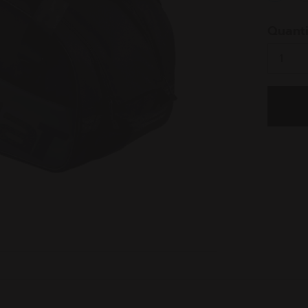
select
Quanti