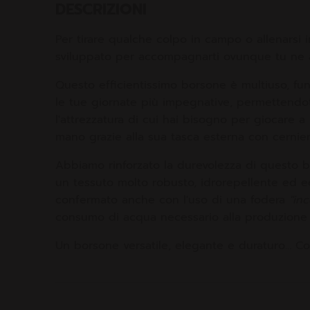
DESCRIZIONI
Per tirare qualche colpo in campo o allenarsi 
sviluppato per accompagnarti ovunque tu ne 
Questo efficientissimo borsone è multiuso, fun
le tue giornate più impegnative, permettendoti
l'attrezzatura di cui hai bisogno per giocare a
mano grazie alla sua tasca esterna con cernier
Abbiamo rinforzato la durevolezza di questo b
un tessuto molto robusto, idrorepellente ed 
confermato anche con l'uso di una fodera
"inc
consumo di acqua necessario alla produzione de
Un borsone versatile, elegante e duraturo… Con