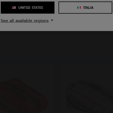
 30 cm
Numero di tasche
UNITED STATES
ITALIA
Numero di manici
See all available regions
stere riciclato