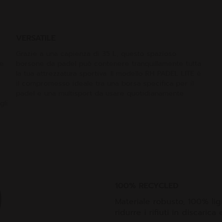
VERSATILE
Grazie a una capienza di 35 L, questo spazioso
te
borsone da padel può contenere tranquillamente tutta
la tua attrezzatura sportiva. Il modello RH PADEL LITE è
il compromesso ideale tra una borsa specifica per il
padel e una multisport da usare quotidianamente.
gli
100% RECYCLED
Materiale robusto, 100% lign
ridurre i rifiuti in discarica 