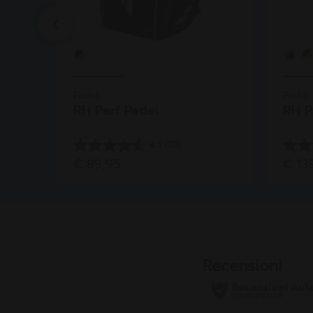
Previous
Padel
Padel
RH Perf Padel
RH P
4.5
(10)
4.5
4.3
€ 89,95
€ 13
su
su
5
5
stelle.
stelle
10
6
recensioni
recen