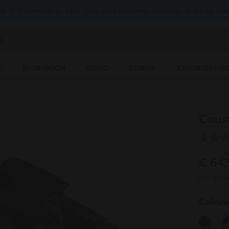
! Ti informiamo che non effettuiamo consegne nella tua
serisci una parola chiave o il numero di un articolo
L
BADMINTON
UOMO
DONNA
JUNIOR/BAMBI
Cour
€ 64
Resi gratui
Color