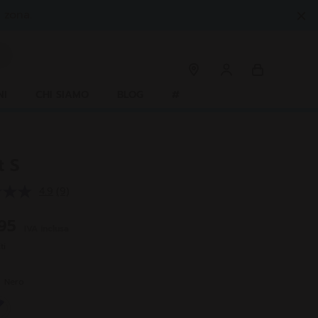
 zona.
NI
CHI SIAMO
BLOG
#
t S
4.9
(9)
Leggi
9
recensioni.
,95
IVA inclusa
Stesso
link
ti
alla
pagina.
e
Nero