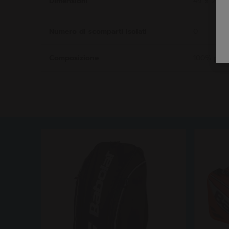
Dimensioni
49 x 26 x
Numero di scomparti isolati
0
Composizione
100% polie