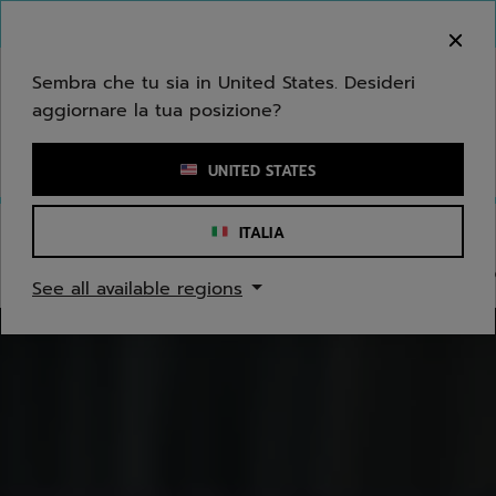
Passa al contenuto principale
Passa al piè di pagina
Vai ai prodotti
Benvenuto! Ti informiamo che non effettuiamo
consegne nella tua zona.
Sembra che tu sia in United States. Desideri
aggiornare la tua posizione?
Inserisci una parola chiave o il numero di un articolo
UNITED STATES
ITALIA
PADEL
Racchette
Palline
Grips & Overgrips
Scar
See all available regions