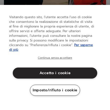
Visitando questo sito, l’utente accetta l’uso di cookie
BORSE
che consentono la realizzazione di statistiche di visita
al fine di migliorare la propria esperienza di utente, di
offrire servizi e offerte adeguate. Per ulteriori
informazioni, l’utente può consultare la nostra pagina
sulla privacy. Si possono modificare le impostazioni
cliccando su “Preferenze/rifiuta i cookie”.
Per saperne
di più
Continua senza accettare
Accetto i cookie
Previous
Imposto/rifiuto i cookie
Padel
Pade
Air Vertuo 2.6
Air
5.0
(2)