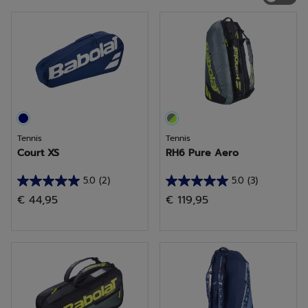
Tennis
Tennis
Court XS
RH6 Pure Aero
5.0
(2)
5.0
(3)
5.0
5.0
€ 44,95
€ 119,95
su
su
5
5
stelle.
stelle.
2
3
recensioni
recensioni