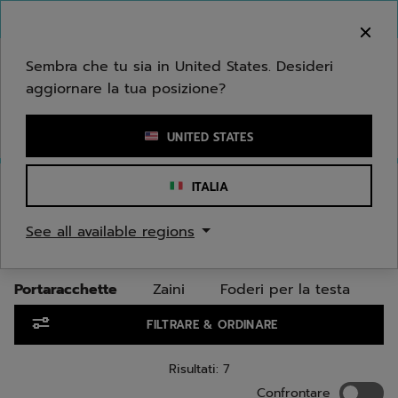
Passa al contenuto principale
Passa al piè di pagina
Vai ai prodotti
Benvenuto! Ti informiamo che non effettuiamo
consegne nella tua zona.
Sembra che tu sia in United States. Desideri
aggiornare la tua posizione?
Inserisci una parola chiave o il numero di un articolo
UNITED STATES
Home
/
Junior/Bambini
/
Borse
/
Portaracchette
ITALIA
PORTARACCHETTE PER
See all available regions
JUNIOR/BAMBINI
Portaracchette
Zaini
Foderi per la testa
Vai ai prodotti
FILTRARE & ORDINARE
Risultati: 7
Confron
Confrontare