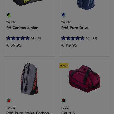
Tennis
Tennis
RH Carlitos Junior
RH6 Pure Drive
5.0
(4)
4.9
(19)
5.0
4.9
€ 59,95
€ 119,95
su
su
5
5
stelle.
stelle.
4
19
NUOVO
recensioni
recensioni
Tennis
Padel
RH6 Pure Strike Carbon ...
Court S