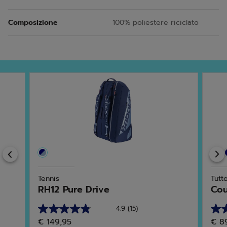
Composizione
100% poliestere riciclato
Previous
Tennis
Tutt
RH12 Pure Drive
Cou
4.9
(15)
4.9
5.0
€ 149,95
€ 8