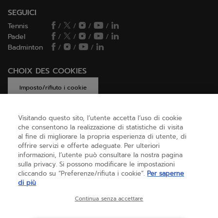
SEGUICI
Tennis
/
/
/
/
Padel
/
/
/
/
Badminton
/
/
/
CHOIX DES COOKIES
Imposto/rifiuto i cookie
Visitando questo sito, l’utente accetta l’uso di cookie
che consentono la realizzazione di statistiche di visita
AIUTO
al fine di migliorare la propria esperienza di utente, di
offrire servizi e offerte adeguate. Per ulteriori
informazioni, l’utente può consultare la nostra pagina
sulla privacy. Si possono modificare le impostazioni
CHI SIAMO
cliccando su “Preferenze/rifiuta i cookie”.
Per saperne
di più
Italia
(italiano)
Continua senza accettare