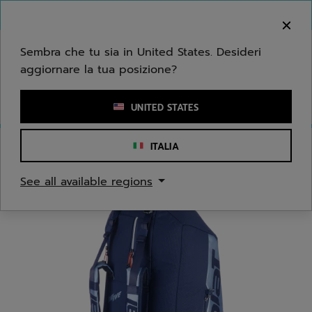
Passa al contenuto principale
Passa al piè di pagina
Benvenuto! Ti informiamo che non effettuiamo
consegne nella tua zona.
Sembra che tu sia in United States. Desideri
aggiornare la tua posizione?
Inserisci una parola chiave o il numero di un articolo
UNITED STATES
ITALIA
Home
/
Tennis
/
Borse
See all available regions