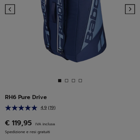
Previous
Ne
RH6 Pure Drive
4.9
(19)
Leggi
19
recensioni.
€ 119,95
IVA inclusa
Stesso
link
Spedizione e resi gratuiti
alla