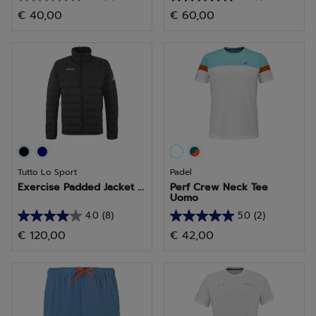
0.0
5.0
€ 40,00
€ 60,00
su
su
5
5
stelle.
stelle.
1
recensione
Tutto Lo Sport
Padel
Exercise Padded Jacket ...
Perf Crew Neck Tee
Uomo
4.0
(8)
5.0
(2)
4.0
5.0
€ 120,00
€ 42,00
su
su
5
5
stelle.
stelle.
8
2
recensioni
recensioni