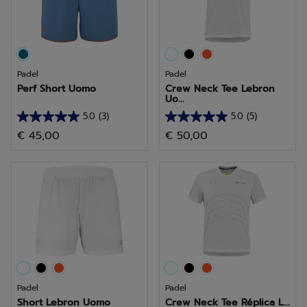
Padel
Padel
Perf Short Uomo
Crew Neck Tee Lebron
Uo...
5.0
(3)
5.0
(5)
5.0
5.0
€ 45,00
€ 50,00
su
su
5
5
stelle.
stelle.
3
5
recensioni
recensioni
Padel
Padel
Short Lebron Uomo
Crew Neck Tee Réplica L...