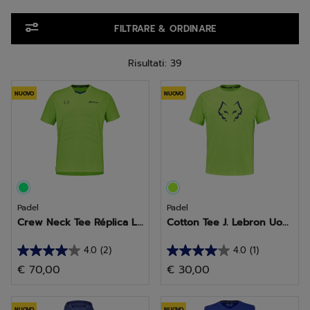
Vai ai prodotti
FILTRARE & ORDINARE
Risultati: 39
NUOVO
NUOVO
Padel
Padel
Crew Neck Tee Réplica L...
Cotton Tee J. Lebron Uo...
4.0
(2)
4.0
(1)
4.0
4.0
€ 70,00
€ 30,00
su
su
5
5
NUOVO
NUOVO