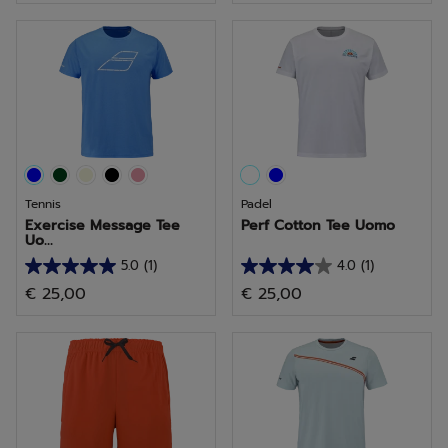
5
5
stelle.
stelle.
2
recensioni
Tennis
Padel
Exercise Message Tee
Perf Cotton Tee Uomo
Uo...
5.0
(1)
4.0
(1)
5.0
4.0
€ 25,00
€ 25,00
su
su
5
5
stelle.
stelle.
1
1
recensione
recensione