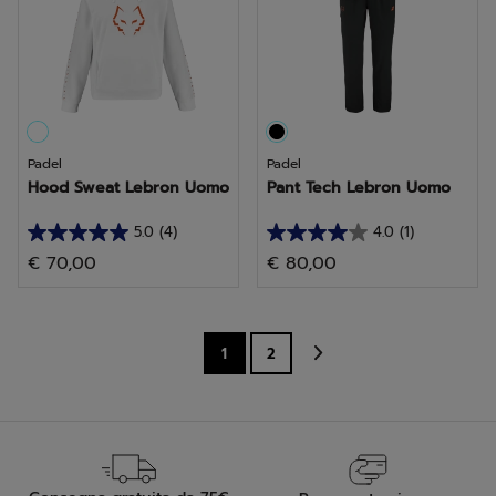
4
1
recensioni
recensione
Padel
Padel
Hood Sweat Lebron Uomo
Pant Tech Lebron Uomo
5.0
(4)
4.0
(1)
5.0
4.0
€ 70,00
€ 80,00
su
su
5
5
stelle.
stelle.
4
1
1
2
recensioni
recensione