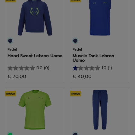
stelle.
stelle.
2
1
recensioni
recensione
Padel
Padel
Hood Sweat Lebron Uomo
Muscle Tank Lebron
Uomo
0.0
(0)
1.0
(1)
0.0
1.0
€ 70,00
€ 40,00
su
su
5
5
stelle.
stelle.
NUOVO
NUOVO
1
recensione