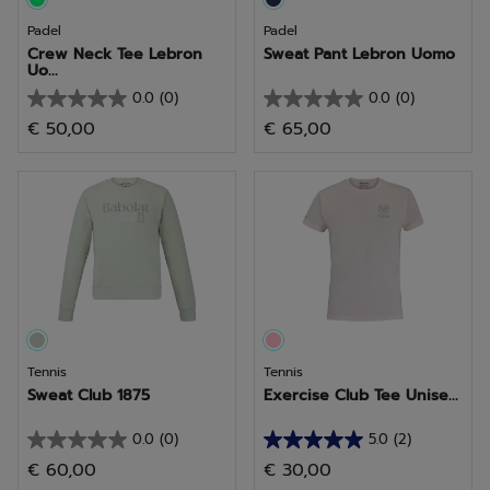
Padel
Padel
Crew Neck Tee Lebron
Sweat Pant Lebron Uomo
Uo...
0.0
(0)
0.0
(0)
0.0
0.0
€ 50,00
€ 65,00
su
su
5
5
stelle.
stelle.
Tennis
Tennis
Sweat Club 1875
Exercise Club Tee Unise...
0.0
(0)
5.0
(2)
0.0
5.0
€ 60,00
€ 30,00
su
su