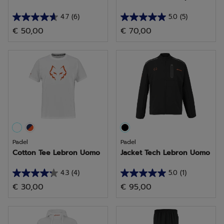
4.7
(6)
5.0
(5)
4.7
5.0
€ 50,00
€ 70,00
su
su
5
5
stelle.
stelle.
6
5
recensioni
recensioni
Padel
Padel
Cotton Tee Lebron Uomo
Jacket Tech Lebron Uomo
4.3
(4)
5.0
(1)
4.3
5.0
€ 30,00
€ 95,00
su
su
5
5
stelle.
stelle.