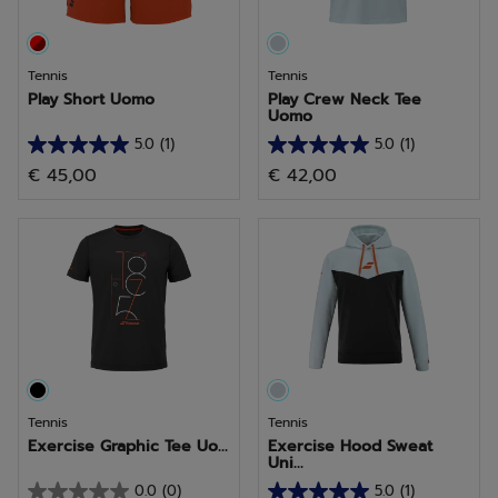
Tennis
Tennis
Play Short Uomo
Play Crew Neck Tee
Uomo
5.0
(1)
5.0
(1)
5.0
5.0
€ 45,00
€ 42,00
su
su
5
5
stelle.
stelle.
1
1
recensione
recensione
Tennis
Tennis
Exercise Graphic Tee Uo...
Exercise Hood Sweat
Uni...
0.0
(0)
5.0
(1)