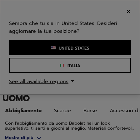
Passa al contenuto principale
Passa al piè di pagina
Vai ai prodotti
Benvenuto! Ti informiamo che non effettuiamo
consegne nella tua zona.
Sembra che tu sia in United States. Desideri
aggiornare la tua posizione?
Inserisci una parola chiave o il numero di un articolo
UNITED STATES
Home
/
Uomo
/
Abbigliamento
ITALIA
ABBLIGLIAMENTO DA TENNIS,
See all available regions
BADMINTON E PADEL PER
UOMO
Abbigliamento
Scarpe
Borse
Accessori d
Con l’abbigliamento da uomo Babolat hai un look
superlativo, ti serti e giochi al meglio. Materiali confortevoli
e design accattivanti combinano funzionalità e stile, in
Mostra di più
campo e fuori.